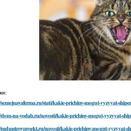
ки:
//semejnayaferma.ru/stati/kakie-prichiny-mogut-vyzyvat-shipe
//dom-na-vodah.ru/novosti/kakie-prichiny-mogut-vyzyvat-shi
//mdmstroyproekt.ru/novosti/kakie-prichiny-mogut-vyzyvat-sh