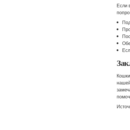
Если 
попро
Под
Про
Пос
Обе
Есл
Зак
Кошки
нашей
замеч
помоч
Источ