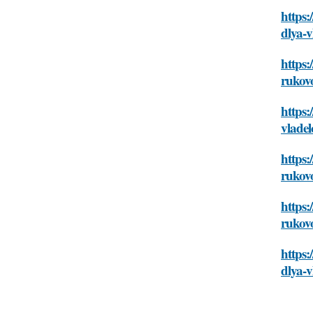
https:
dlya-v
https:
rukovo
https:
vladel
https:
rukovo
https:
rukovo
https:
dlya-v