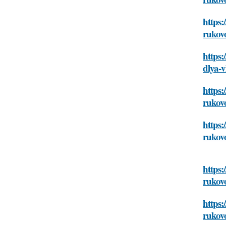
https:
rukovo
https:
dlya-v
https:
rukovo
https:
rukovo
https:
rukovo
https:
rukovo