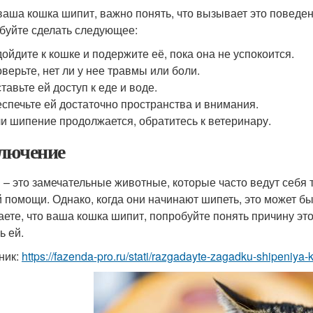
ваша кошка шипит, важно понять, что вызывает это поведен
буйте сделать следующее:
ойдите к кошке и подержите её, пока она не успокоится.
верьте, нет ли у нее травмы или боли.
тавьте ей доступ к еде и воде.
спечьте ей достаточно пространства и внимания.
и шипение продолжается, обратитесь к ветеринару.
лючение
 – это замечательные животные, которые часто ведут себя 
 помощи. Однако, когда они начинают шипеть, это может быть
аете, что ваша кошка шипит, попробуйте понять причину эт
ь ей.
ник:
https://fazenda-pro.ru/stati/razgadayte-zagadku-shipeniya