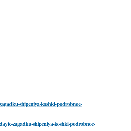
e-zagadku-shipeniya-koshki-podrobnoe-
zgadayte-zagadku-shipeniya-koshki-podrobnoe-