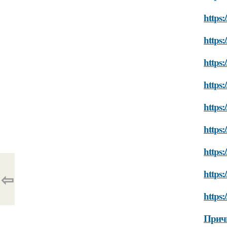
https:
https:
https:
https:
https:
https:
https:
https:
⇦
https:
Прич