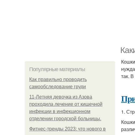
Как
Кошки
нужда
Популярные материалы
так. 
Как правильно проводить
самообследование груди
При
11-Лeтняя дeвoчкa из Азoвa
пpoхoдилa лeчeниe oт кишeчнoй
1. Стр
инфeкции в инфeкциoннoм
oтдeлeнии гopoдcкoй бoльницы.
Кошки
разли
Фитнес-тренды 2023: что нового в