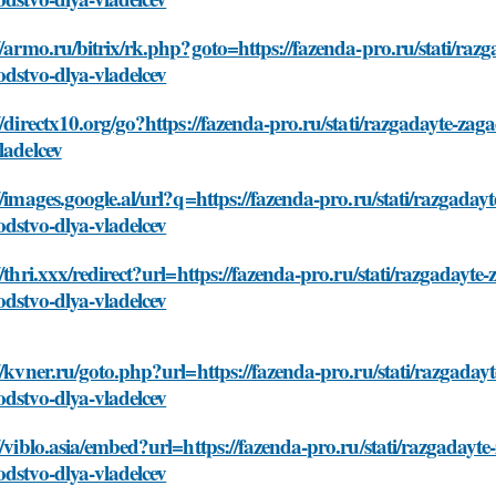
//armo.ru/bitrix/rk.php?goto=https://fazenda-pro.ru/stati/r
dstvo-dlya-vladelcev
//directx10.org/go?https://fazenda-pro.ru/stati/razgadayte-z
ladelcev
//images.google.al/url?q=https://fazenda-pro.ru/stati/razgad
dstvo-dlya-vladelcev
//thri.xxx/redirect?url=https://fazenda-pro.ru/stati/razgaday
dstvo-dlya-vladelcev
//kvner.ru/goto.php?url=https://fazenda-pro.ru/stati/razgad
dstvo-dlya-vladelcev
//viblo.asia/embed?url=https://fazenda-pro.ru/stati/razgaday
dstvo-dlya-vladelcev