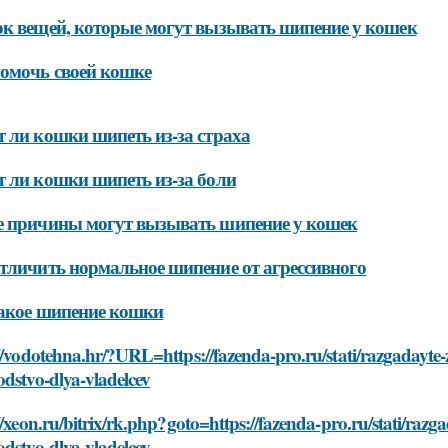
к вещей, которые могут вызывать шипение у кошек
омочь своей кошке
 ли кошки шипеть из-за страха
 ли кошки шипеть из-за боли
 причины могут вызывать шипение у кошек
тличить нормальное шипение от агрессивного
акое шипение кошки
//vodotehna.hr/?URL=https://fazenda-pro.ru/stati/razgadayt
dstvo-dlya-vladelcev
//xeon.ru/bitrix/rk.php?goto=https://fazenda-pro.ru/stati/ra
dstvo-dlya-vladelcev