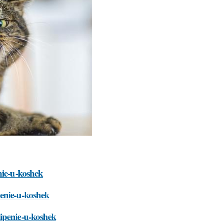
nie-u-koshek
penie-u-koshek
ipenie-u-koshek