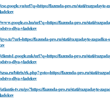
//cse.google.vu/url?q=https://fazenda-pro.ru/stati/razgadayt
ladelcev
//www.google.co.hu/url?q=https://fazenda-pro.ru/stati/razga
dstvo-dlya-vladelcev
//gyo.tc/?url=https://fazenda-pro.ru/stati/razgadayte-zagadk
cev
//clients1.google.mk/url?q=https://fazenda-pro.ru/stati/razg
dstvo-dlya-vladelcev
//szsa.ru/bitrix/rk.php?goto=https://fazenda-pro.ru/stati/ra
dstvo-dlya-vladelcev
//atlantis-tv.ru/go?https://fazenda-pro.ru/stati/razgadayte-z
ladelcev