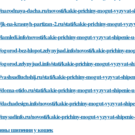
//narodnaya-dacha.ru/novosti/kakie-prichiny-mogut-vyzyvat-s
//jk-na-krasnyh-partizan-2.ru/stati/kakie-prichiny-mogut-vyzy
//iamledi.info/novosti/kakie-prichiny-mogut-vyzyvat-shipenie-
//ogorod-bez-hlopot.zelynyjsad.info/novosti/kakie-prichiny-m
//ogorod.zelynyjsad.info/stati/kakie-prichiny-mogut-vyzyvat-s
//vashsadluchshij.ru/stati/kakie-prichiny-mogut-vyzyvat-shipe
//doma-otido.ru/stati/kakie-prichiny-mogut-vyzyvat-shipenie-
//dachadesign.info/novosti/kakie-prichiny-mogut-vyzyvat-ship
//mysadinfo.ru/novosti/kakie-prichiny-mogut-vyzyvat-shipenie
ины шипения у кошек