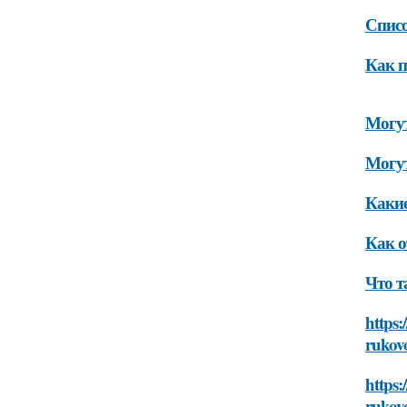
Списо
Как п
Могут
Могут
Какие
Как о
Что т
https:
rukovo
https:
rukovo