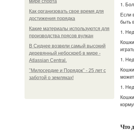
мире спорта
1. Бо
Как организовать свое время для
Если 
достижения порядка
быть 
Какие материалы используются для
1. Не
производства поясов вулкан
Кошки
В Сиднее возвели самый высокий
играть
деревянный небоскреб в мире -
1. Не
Atlassian Central.
Кошки
"Милосердие и Порядок" - 25 лет с
может
заботой о земляках!
1. Не
Кошки
корму
Что 