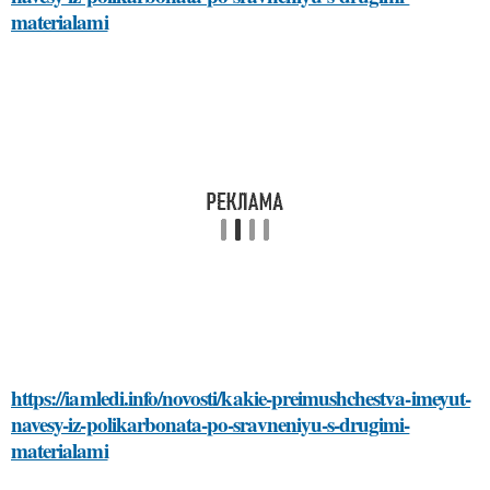
materialami
https://iamledi.info/novosti/kakie-preimushchestva-imeyut-
navesy-iz-polikarbonata-po-sravneniyu-s-drugimi-
materialami