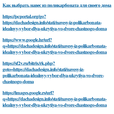
Как выбрать навес из поликарбоната для своего дома
https://pcportal.org/go?
https://dachadesign.info/stati/navesy-iz-polikarbonata-
idealnyy-vybor-dlya-ukrytiya-vo-dvore-chastnogo-doma
https://www.google.hr/url?
q=https://dachadesign.info/stati/navesy-iz-polikarbonata-
idealnyy-vybor-dlya-ukrytiya-vo-dvore-chastnogo-doma
https://sf2v.ru/bitrix/rk.php?
goto=https://dachadesign.info/stati/navesy-iz-
polikarbonata-idealnyy-vybor-dlya-ukrytiya-vo-dvore-
chastnogo-doma
https://images.google.rs/url?
q=https://dachadesign.info/stati/navesy-iz-polikarbonata-
idealnyy-vybor-dlya-ukrytiya-vo-dvore-chastnogo-doma