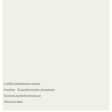
Спустя годы актеры хоррора "Тело Дженнифер" сильно
изменились, пройдя путь от подростковых кумиров до
мировых звезд.
© 2026 Современная девушка
Контакты
Пользовательское соглашение
Политика конфидециальности
Обратная связь