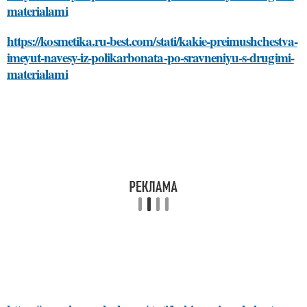
materialami
https://kosmetika.ru-best.com/stati/kakie-preimushchestva-
imeyut-navesy-iz-polikarbonata-po-sravneniyu-s-drugimi-
materialami