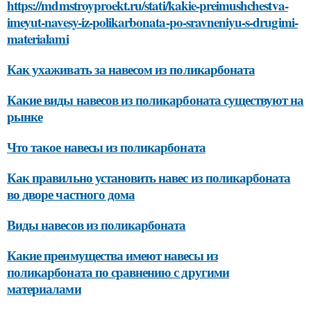
https://mdmstroyproekt.ru/stati/kakie-preimushchestva-
imeyut-navesy-iz-polikarbonata-po-sravneniyu-s-drugimi-
materialami
Как ухаживать за навесом из поликарбоната
Какие виды навесов из поликарбоната существуют на
рынке
Что такое навесы из поликарбоната
Как правильно установить навес из поликарбоната
во дворе частного дома
Виды навесов из поликарбоната
Какие преимущества имеют навесы из
поликарбоната по сравнению с другими
материалами