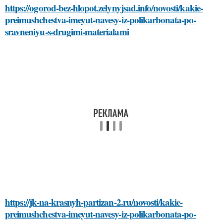
https://ogorod-bez-hlopot.zelynyjsad.info/novosti/kakie-
preimushchestva-imeyut-navesy-iz-polikarbonata-po-
sravneniyu-s-drugimi-materialami
https://jk-na-krasnyh-partizan-2.ru/novosti/kakie-
preimushchestva-imeyut-navesy-iz-polikarbonata-po-