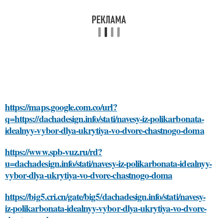
https://maps.google.com.co/url?
q=https://dachadesign.info/stati/navesy-iz-polikarbonata-
idealnyy-vybor-dlya-ukrytiya-vo-dvore-chastnogo-doma
https://www.spb-vuz.ru/rd?
u=dachadesign.info/stati/navesy-iz-polikarbonata-idealnyy-
vybor-dlya-ukrytiya-vo-dvore-chastnogo-doma
https://big5.cri.cn/gate/big5/dachadesign.info/stati/navesy-
iz-polikarbonata-idealnyy-vybor-dlya-ukrytiya-vo-dvore-