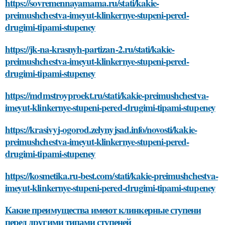
https://sovremennayamama.ru/stati/kakie-
preimushchestva-imeyut-klinkernye-stupeni-pered-
drugimi-tipami-stupeney
https://jk-na-krasnyh-partizan-2.ru/stati/kakie-
preimushchestva-imeyut-klinkernye-stupeni-pered-
drugimi-tipami-stupeney
https://mdmstroyproekt.ru/stati/kakie-preimushchestva-
imeyut-klinkernye-stupeni-pered-drugimi-tipami-stupeney
https://krasivyj-ogorod.zelynyjsad.info/novosti/kakie-
preimushchestva-imeyut-klinkernye-stupeni-pered-
drugimi-tipami-stupeney
https://kosmetika.ru-best.com/stati/kakie-preimushchestva-
imeyut-klinkernye-stupeni-pered-drugimi-tipami-stupeney
Какие преимущества имеют клинкерные ступени
перед другими типами ступеней