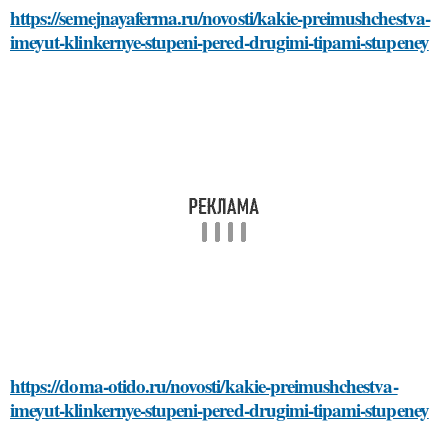
https://semejnayaferma.ru/novosti/kakie-preimushchestva-
imeyut-klinkernye-stupeni-pered-drugimi-tipami-stupeney
https://doma-otido.ru/novosti/kakie-preimushchestva-
imeyut-klinkernye-stupeni-pered-drugimi-tipami-stupeney