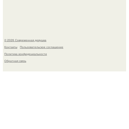
У юли Гаврилиной снова случился конфликт с комиком
Ильей Соболевым.
© 2026 Современная девушка
Контакты
Пользовательское соглашение
Политика конфидециальности
Обратная связь