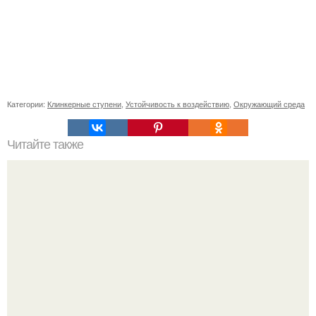
Категории:
Клинкерные ступени
,
Устойчивость к воздействию
,
Окружающий среда
Читайте также
Оптимизация зрения: выбор оптимальной формы очков