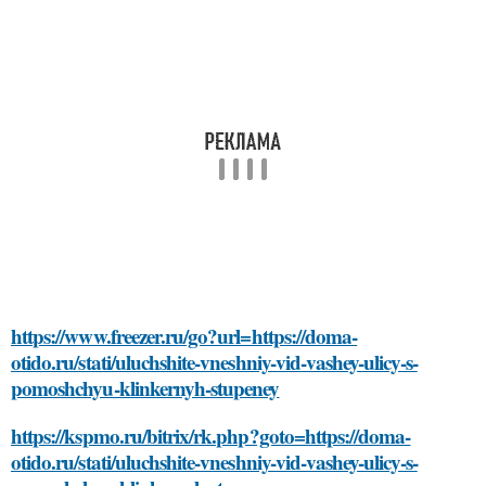
https://www.freezer.ru/go?url=https://doma-
otido.ru/stati/uluchshite-vneshniy-vid-vashey-ulicy-s-
pomoshchyu-klinkernyh-stupeney
https://kspmo.ru/bitrix/rk.php?goto=https://doma-
otido.ru/stati/uluchshite-vneshniy-vid-vashey-ulicy-s-