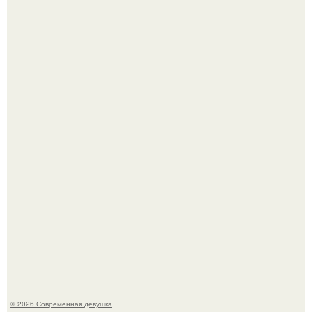
Платье, которое до сих пор вызывает споры спустя годы.
У юли Гаврилиной снова случился конфликт с комиком
Ильей Соболевым.
© 2026 Современная девушка