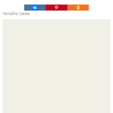
Читайте также
Как коронавирус влияет на работу органов: все, что
нужно знать