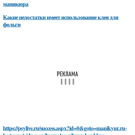
маникюра
Какие недостатки имеет использование клея для
фольги
https://psylive.ru/success.aspx?id=0&goto=manikyur.ru-