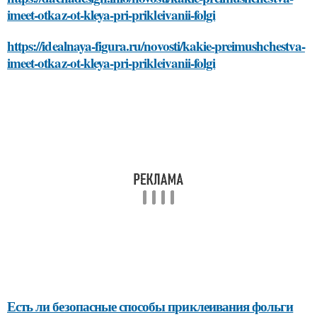
imeet-otkaz-ot-kleya-pri-prikleivanii-folgi
https://idealnaya-figura.ru/novosti/kakie-preimushchestva-
imeet-otkaz-ot-kleya-pri-prikleivanii-folgi
Есть ли безопасные способы приклеивания фольги