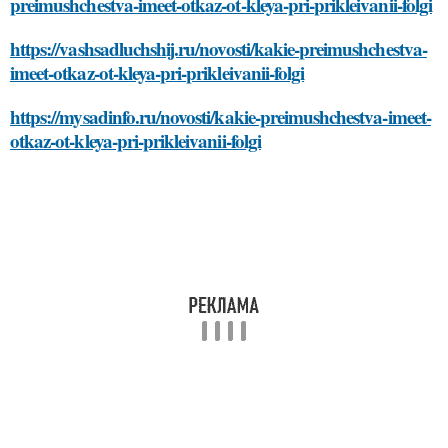
preimushchestva-imeet-otkaz-ot-kleya-pri-prikleivanii-folgi
https://vashsadluchshij.ru/novosti/kakie-preimushchestva-
imeet-otkaz-ot-kleya-pri-prikleivanii-folgi
https://mysadinfo.ru/novosti/kakie-preimushchestva-imeet-
otkaz-ot-kleya-pri-prikleivanii-folgi