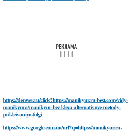
https://denwer.ru/click?https://manikyur.ru-best.com/vidy-
manikyura/manikyur-bez-kleya-alternativnye-metody-
prikleivaniya-folgi
https://www.google.com.ua/url?q=https://manikyur.ru-