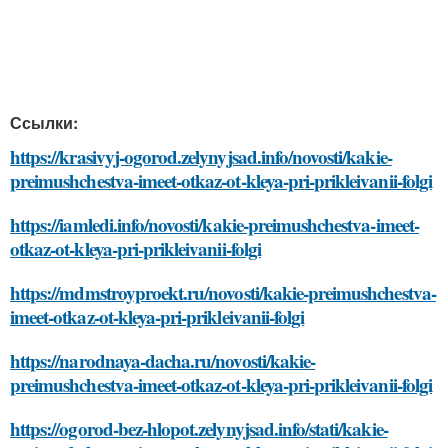
Ссылки:
https://krasivyj-ogorod.zelynyjsad.info/novosti/kakie-
preimushchestva-imeet-otkaz-ot-kleya-pri-prikleivanii-folgi
https://iamledi.info/novosti/kakie-preimushchestva-imeet-
otkaz-ot-kleya-pri-prikleivanii-folgi
https://mdmstroyproekt.ru/novosti/kakie-preimushchestva-
imeet-otkaz-ot-kleya-pri-prikleivanii-folgi
https://narodnaya-dacha.ru/novosti/kakie-
preimushchestva-imeet-otkaz-ot-kleya-pri-prikleivanii-folgi
https://ogorod-bez-hlopot.zelynyjsad.info/stati/kakie-