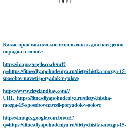
Какие практики можно использовать для наведения
порядка в голове
https://maps.google.co.ck/url?
q=https://fitnesdlyapohudeniya.ru/diety/chistka-mozga-15-
sposobov-navesti-poryadok-v-golove
https://www.clevelandbay.com/?
URL=https://fitnesdlyapohudeniya.ru/diety/chistka-
mozga-15-sposobov-navesti-poryadok-v-golove
https://images.google.com.bn/url?
q=https://fitnesdlyapohudeniya.ru/diety/chistka-mozga-15-