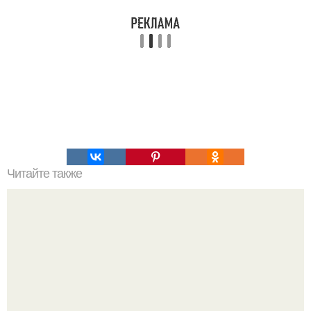
Читайте также
Какого цвета должны быть туфли, чтобы они гармонично
сочетались с синим костюмом