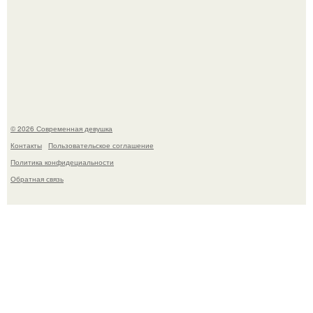
Платье, которое до сих пор вызывает споры спустя годы.
© 2026 Современная девушка
Контакты
Пользовательское соглашение
Политика конфидециальности
Обратная связь