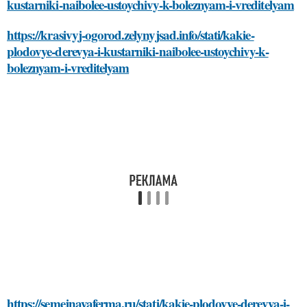
kustarniki-naibolee-ustoychivy-k-boleznyam-i-vreditelyam
https://krasivyj-ogorod.zelynyjsad.info/stati/kakie-
plodovye-derevya-i-kustarniki-naibolee-ustoychivy-k-
boleznyam-i-vreditelyam
https://semejnayaferma.ru/stati/kakie-plodovye-derevya-i-