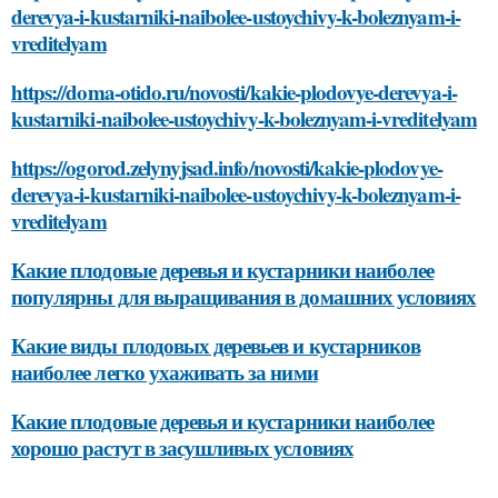
derevya-i-kustarniki-naibolee-ustoychivy-k-boleznyam-i-
vreditelyam
https://doma-otido.ru/novosti/kakie-plodovye-derevya-i-
kustarniki-naibolee-ustoychivy-k-boleznyam-i-vreditelyam
https://ogorod.zelynyjsad.info/novosti/kakie-plodovye-
derevya-i-kustarniki-naibolee-ustoychivy-k-boleznyam-i-
vreditelyam
Какие плодовые деревья и кустарники наиболее
популярны для выращивания в домашних условиях
Какие виды плодовых деревьев и кустарников
наиболее легко ухаживать за ними
Какие плодовые деревья и кустарники наиболее
хорошо растут в засушливых условиях