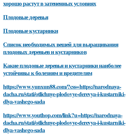
хорошо растут в затененных условиях
Плодовые деревья
Плодовые кустарники
Список необходимых вещей для выращивания
плодовых деревьев и кустарников
Какие плодовые деревья и кустарники наиболее
устойчивы к болезням и вредителям
https://www.yunxun88.com/?css=https://narodnaya-
dacha.ru/stati/otlichnye-plodovye-derevya-i-kustarniki-
dlya-vashego-sada
https://www.youthop.com/link?u=https://narodnaya-
dacha.ru/stati/otlichnye-plodovye-derevya-i-kustarniki-
dlya-vashego-sada