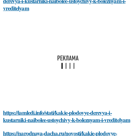
derevya-i-kustarniki-naibolee-ustoychivy-k-boleznyam-i-
vreditelyam
https://iamledi.info/stati/kakie-plodovye-derevya-i-
kustarniki-naibolee-ustoychivy-k-boleznyam-i-vreditelyam
https://narodnaya-dacha.ru/novosti/kakie-plodovye-