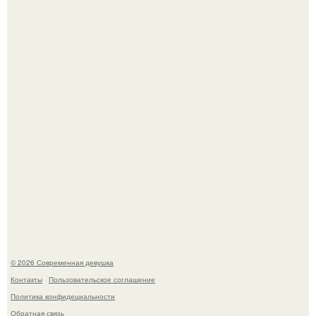
В стране зафиксировали аномальный психологический
сдвиг: переоценка ценностей и жесткая депрессия
теперь настигают парней на 10 лет раньше.
Мы привыкли считать сахар обычной и безобидной
частью ежедневного рациона.
© 2026 Современная девушка
Контакты
Пользовательское соглашение
Политика конфидециальности
Обратная связь