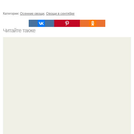
Категории:
Осенние овощи
,
Овощи в сентябре
Читайте также
Пошаговый план восстановления пищеварения при
различных проблемах