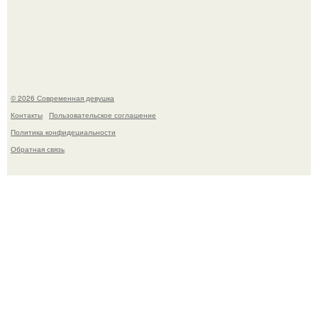
часто почти сразу теряет возбуждение, тогда как
женщина может дольше сохранять возбуждение.
© 2026 Современная девушка
Контакты
Пользовательское соглашение
Политика конфидециальности
Обратная связь