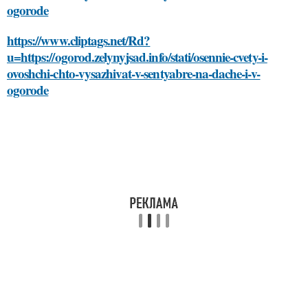
ogorode
https://www.cliptags.net/Rd?
u=https://ogorod.zelynyjsad.info/stati/osennie-cvety-i-
ovoshchi-chto-vysazhivat-v-sentyabre-na-dache-i-v-
ogorode