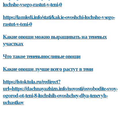
luchshe-vsego-rastut-v-teni-0
https://iamledi.info/stati/kakie-ovoshchi-luchshe-vsego-
rastut-v-teni-0
Какие овощи можно выращивать на теневых
участках
Что такое теневыносливые овощи
Какие овощи лучше всего растут в тени
https://istoktula.ru/redirect?
url=https://dachnayazhizn.info/novosti/osvobodite-svoy-
ogorod-ot-teni-8-luchshih-ovoshchey-dlya-tenevyh-
uchastkov