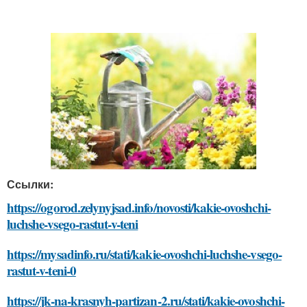
Ссылки:
https://ogorod.zelynyjsad.info/novosti/kakie-ovoshchi-
luchshe-vsego-rastut-v-teni
https://mysadinfo.ru/stati/kakie-ovoshchi-luchshe-vsego-
rastut-v-teni-0
https://jk-na-krasnyh-partizan-2.ru/stati/kakie-ovoshchi-