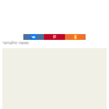
Читайте также
Скрытый стиль: 17 креативных причесок с заколками-
невидимками