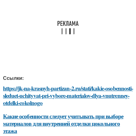
Ссылки:
https://jk-na-krasnyh-partizan-2.ru/stati/kakie-osobennosti-
sleduet-uchityvat-pri-vybore-materialov-dlya-vnutrenney-
otdelki-cokolnogo
Какие особенности следует учитывать при выборе
материалов для внутренней отделки цокольного
этажа