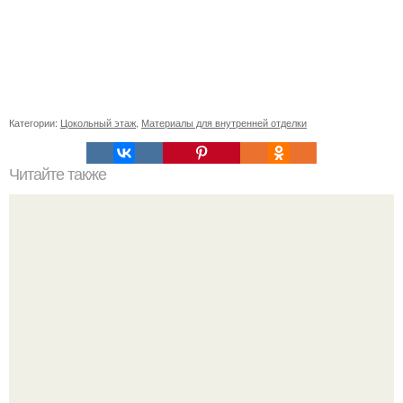
Категории:
Цокольный этаж
,
Материалы для внутренней отделки
Читайте также
Как высаживать крокусы и тюльпаны в зависимости от
вида растения