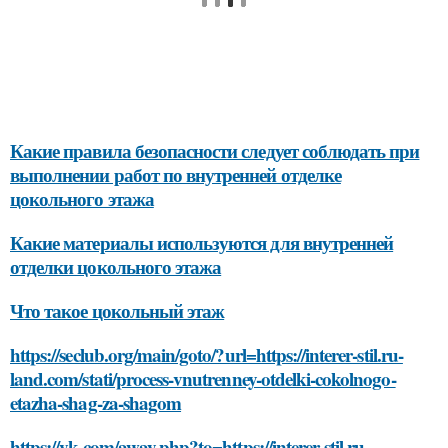
Какие правила безопасности следует соблюдать при
выполнении работ по внутренней отделке
цокольного этажа
Какие материалы используются для внутренней
отделки цокольного этажа
Что такое цокольный этаж
https://seclub.org/main/goto/?url=https://interer-stil.ru-
land.com/stati/process-vnutrenney-otdelki-cokolnogo-
etazha-shag-za-shagom
https://vk.com/away.php?to=https://interer-stil.ru-