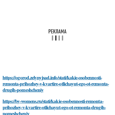
https://ogorod.zelynyjsad.info/stati/kakie-osobennosti-
remonta-prihozhey-v-kvartire-otlichayut-ego-ot-remonta-
drugih-pomeshcheniy
https://by-womens.ru/stati/kakie-osobennosti-remonta-
prihozhey-v-kvartire-otlichayut-ego-ot-remonta-drugih-
pomeshcheniy