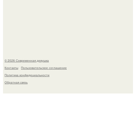
Джастин и хейли бибер, которые в прошлом месяце
отметили восьмую годовщину помолвки, показали новые
фото с совместного отдыха.
© 2026 Современная девушка
Контакты
Пользовательское соглашение
Политика конфидециальности
Обратная связь