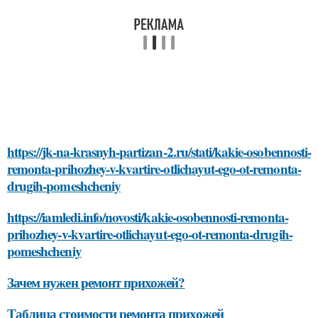
https://jk-na-krasnyh-partizan-2.ru/stati/kakie-osobennosti-
remonta-prihozhey-v-kvartire-otlichayut-ego-ot-remonta-
drugih-pomeshcheniy
https://iamledi.info/novosti/kakie-osobennosti-remonta-
prihozhey-v-kvartire-otlichayut-ego-ot-remonta-drugih-
pomeshcheniy
Зачем нужен ремонт прихожей?
Таблица стоимости ремонта прихожей