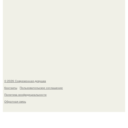
По словам эксперта воз, у мужчин с образованной и
мудрой супругой вероятность скоропостижной смерти
якобы на 46% ниже.
© 2026 Современная девушка
Контакты
Пользовательское соглашение
Политика конфидециальности
Обратная связь