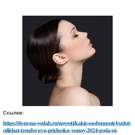
Ссылки:
https://dom-na-vodah.ru/novosti/kakie-osobennosti-budut-
otlichat-trendovuyu-prichesku-vesnoy-2024-goda-ot-