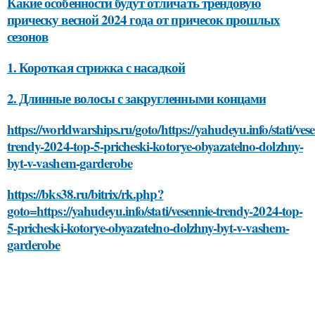
Какие особенности будут отличать трендовую
прическу весной 2024 года от причесок прошлых
сезонов
1. Короткая стрижка с насадкой
2. Длинные волосы с закругленными концами
https://worldwarships.ru/goto/https://yahudeyu.info/stati/ves
trendy-2024-top-5-pricheski-kotorye-obyazatelno-dolzhny-
byt-v-vashem-garderobe
https://bks38.ru/bitrix/rk.php?
goto=https://yahudeyu.info/stati/vesennie-trendy-2024-top-
5-pricheski-kotorye-obyazatelno-dolzhny-byt-v-vashem-
garderobe