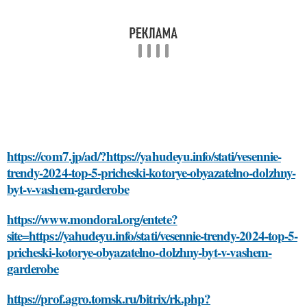
https://com7.jp/ad/?https://yahudeyu.info/stati/vesennie-
trendy-2024-top-5-pricheski-kotorye-obyazatelno-dolzhny-
byt-v-vashem-garderobe
https://www.mondoral.org/entete?
site=https://yahudeyu.info/stati/vesennie-trendy-2024-top-5-
pricheski-kotorye-obyazatelno-dolzhny-byt-v-vashem-
garderobe
https://prof.agro.tomsk.ru/bitrix/rk.php?