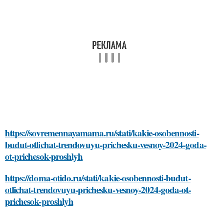
https://sovremennayamama.ru/stati/kakie-osobennosti-
budut-otlichat-trendovuyu-prichesku-vesnoy-2024-goda-
ot-prichesok-proshlyh
https://doma-otido.ru/stati/kakie-osobennosti-budut-
otlichat-trendovuyu-prichesku-vesnoy-2024-goda-ot-
prichesok-proshlyh