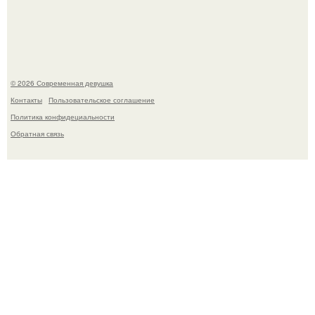
теперь настигают парней на 10 лет раньше.
© 2026 Современная девушка
Контакты
Пользовательское соглашение
Политика конфидециальности
Обратная связь