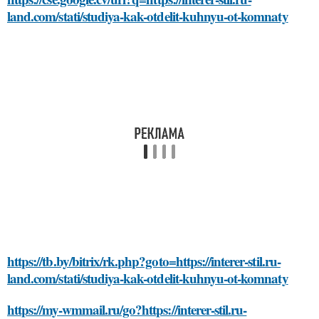
land.com/stati/studiya-kak-otdelit-kuhnyu-ot-komnaty
https://tb.by/bitrix/rk.php?goto=https://interer-stil.ru-
land.com/stati/studiya-kak-otdelit-kuhnyu-ot-komnaty
https://my-wmmail.ru/go?https://interer-stil.ru-