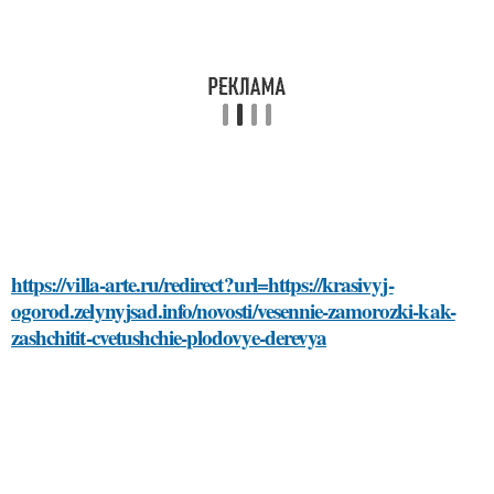
https://villa-arte.ru/redirect?url=https://krasivyj-
ogorod.zelynyjsad.info/novosti/vesennie-zamorozki-kak-
zashchitit-cvetushchie-plodovye-derevya