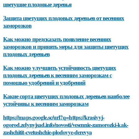
цветущие плодовые деревья
Защита цветущих плодовых деревьев от весенних
заморозков
Как можно предсказать появление весенних
заморозков и принять меры для защиты цветущих
плодовых деревьев
Как можно улучшить устойчивость цветущих
плодовых деревьев к весенним заморозкам с
помощью удобрений и удобрений
Какие сорта цветущих плодовых деревьев наиболее
устойчивы к весенним заморозкам
https://maps.google.sc/url?q=https://krasivyj-
ogorod.zelynyjsad.info/novosti/vesennie-zamorozki-kak-
zashchitit-cvetushchie-plodovye-derevya