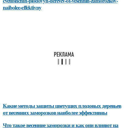
cvetushchih-plodovyh-derevev-ot-vesennih-zamorozkov-
naibolee-effektivny
Какие методы защиты цветущих плодовых деревьев
от весенних заморозков наиболее эффективны
Что такое весенние заморозки и как они влияют на