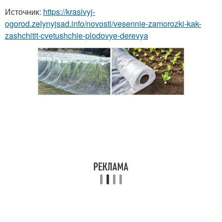
Источник:
https://krasivyj-
ogorod.zelynyjsad.info/novosti/vesennie-zamorozki-kak-
zashchitit-cvetushchie-plodovye-derevya