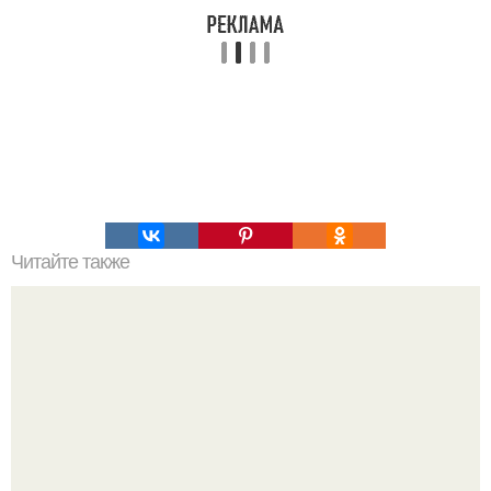
Читайте также
Ивермектин как потенциальный препарат для лечения
коронавирусной болезни