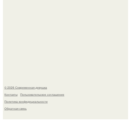
женщина может дольше сохранять возбуждение.
Платье, которое до сих пор вызывает споры спустя годы.
© 2026 Современная девушка
Контакты
Пользовательское соглашение
Политика конфидециальности
Обратная связь