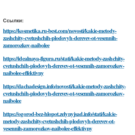
Ссылки:
https://kosmetika.ru-best.com/novosti/kakie-metody-
zashchity-cvetushchih-plodovyh-derevev-ot-vesennih-
zamorozkov-naibolee
https://idealnaya-figura.ru/stati/kakie-metody-zashchity-
cvetushchih-plodovyh-derevev-ot-vesennih-zamorozkov-
naibolee-effektivny
https://dachadesign.info/novosti/kakie-metody-zashchity-
cvetushchih-plodovyh-derevev-ot-vesennih-zamorozkov-
naibolee
https://ogorod-bez-hlopot.zelynyjsad.info/stati/kakie-
metody-zashchity-cvetushchih-plodovyh-derevev-ot-
vesennih-zamorozkov-naibolee-effektivny