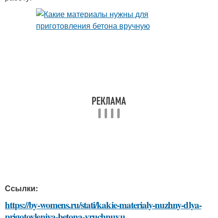
Ссылки:
https://by-womens.ru/stati/kakie-materialy-nuzhny-dlya-
prigotovleniya-betona-vruchnuyu