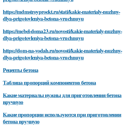
https://mdmstroyproekt.ru/stati/kakie-materialy-nuzhny-
dlya-prigotovleniya-betona-vruchnuyu
https://mebel-doma23.ru/novosti/kakie-materialy-nuzhny-
dlya-prigotovleniya-betona-vruchnuyu
https://dom-na-vodah.ru/novosti/kakie-materialy-nuzhny-
dlya-prigotovleniya-betona-vruchnuyu
Рецепты бетона
Таблица пропорций компонентов бетона
Какие материалы нужны для приготовления бетона
вручную
Какие пропорции используются при приготовлении
бетона вручную