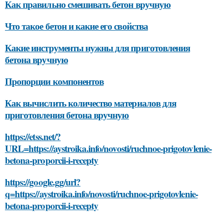
Как правильно смешивать бетон вручную
Что такое бетон и какие его свойства
Какие инструменты нужны для приготовления
бетона вручную
Пропорции компонентов
Как вычислить количество материалов для
приготовления бетона вручную
https://etss.net/?
URL=https://aystroika.info/novosti/ruchnoe-prigotovlenie-
betona-proporcii-i-recepty
https://google.gg/url?
q=https://aystroika.info/novosti/ruchnoe-prigotovlenie-
betona-proporcii-i-recepty