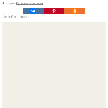
Категории:
Основные материалы
Читайте также
Как горячие ванны могут помочь похудеть
Мало кто знает, что Элизабет олсен получила роль алы
Ванды максимофф не сразу.