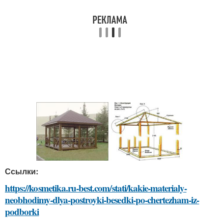
Ссылки:
https://kosmetika.ru-best.com/stati/kakie-materialy-
neobhodimy-dlya-postroyki-besedki-po-chertezham-iz-
podborki