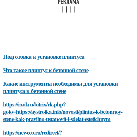
Подготовка к установке плинтуса
Что такое плинтус к бетонной стене
Какие инструменты необходимы для установки
плинтуса к бетонной стене
https://rzol.ru/bitrix/rk.php?
goto=https://aystroika.info/novosti/plintus-k-betonnoy-
stene-kak-pravilno-ustanovit-i-sdelat-estetichnym
https://neweco.ru/redirect/?