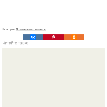
Категории:
Полимерные композиты
Читайте также
Мастерство в искусстве: как красиво заколоть Крабик на
каре