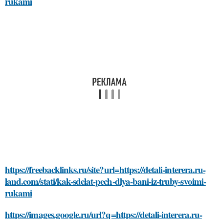
rukami
https://freebacklinks.ru/site?url=https://detali-interera.ru-
land.com/stati/kak-sdelat-pech-dlya-bani-iz-truby-svoimi-
rukami
https://images.google.ru/url?q=https://detali-interera.ru-