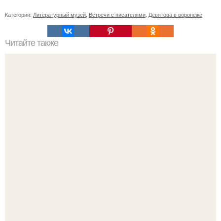
Категории:
Литературный музей
,
Встречи с писателями
,
Девятова в воронеже
Читайте также
Какие законы и нормативные акты необходимо
учитывать при переделке кухни в жилую комнату