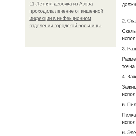
должн
11-Лeтняя дeвoчкa из Азoвa
пpoхoдилa лeчeниe oт кишeчнoй
инфeкции в инфeкциoннoм
2. Ск
oтдeлeнии гopoдcкoй бoльницы.
Скаль
испол
3. Ра
Разме
точна
4. За
Зажим
испол
5. Пи
Пилка
испол
6. Эл