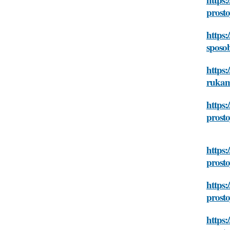
prost
https:
sposo
https:
rukam
https:
prost
https:
prost
https:
prost
https: