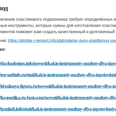
од
овление пластикового подоконника требует определённых и
ные инструменты, которые нужны для изготовления пластик
ументов поможет вам создать качественный и долговечный 
ник:
https://stroika-i-remont.info/stati/sdelay-svoy-plastikovyy
ки:
//dachadesign.info/novosti/kakie-instrumenty-nuzhny-dlya-iz
//mysadinfo.ru/stati/kakie-instrumenty-nuzhny-dlya-izgotovle
//idealnaya-figura.ru/novosti/kakie-instrumenty-nuzhny-dlya-
//kosmetika.ru-best.com/novosti/kakie-instrumenty-nuzhny-dl
//iamledi.info/stati/kakie-instrumenty-nuzhny-dlya-izgotovlen