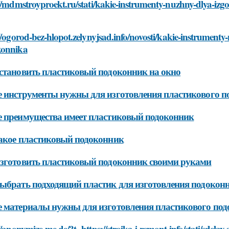
//mdmstroyproekt.ru/stati/kakie-instrumenty-nuzhny-dlya-izg
//ogorod-bez-hlopot.zelynyjsad.info/novosti/kakie-instrumenty
onnika
становить пластиковый подоконник на окно
 инструменты нужны для изготовления пластикового п
 преимущества имеет пластиковый подоконник
акое пластиковый подоконник
зготовить пластиковый подоконник своими руками
ыбрать подходящий пластик для изготовления подокон
 материалы нужны для изготовления пластикового по
//anonymize-me.de/?t=https://stroika-i-remont.info/stati/sdel