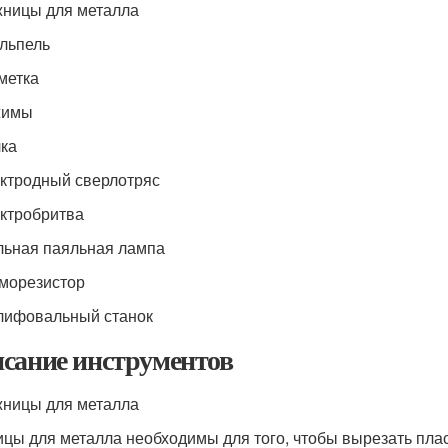
жницы для металла
альпель
зметка
жимы
лка
ектродный сверлотряс
ектробритва
ольная паяльная лампа
рморезистор
лифовальный станок
сание инструментов
жницы для металла
цы для металла необходимы для того, чтобы вырезать плас