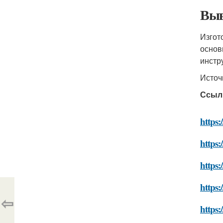
Выв
Изгот
основ
инстр
Источ
Ссыл
https:
https:
https:
https:
⇦
https: