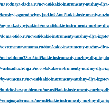
//narodnaya-dacha.ru/novosti/kakie-instrumenty-nuzhny-dlya
//krasivyj-ogorod.zelynyjsad.info/stati/kakie-instrumenty-nu
//ogorod.zelynyjsad.info/novosti/kakie-instrumenty-nuzhny-dl
//doma-otido.ru/novosti/kakie-instrumenty-nuzhny-dlya-izgot
://sovremennayamama.ru/stati/kakie-instrumenty-nuzhny-dlya
//mebel-doma23.ru/stati/kakie-instrumenty-nuzhny-dlya-izgo
//vashsadluchshij.ru/novosti/kakie-instrumenty-nuzhny-dlya-
//by-womens.ru/novosti/kakie-instrumenty-nuzhny-dlya-izgot
//hudeite-bez-problem.ru/novosti/kakie-instrumenty-nuzhny-d
//semejnayaferma.ru/novosti/kakie-instrumenty-nuzhny-dlya-i