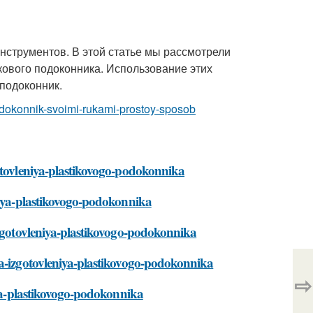
нструментов. В этой статье мы рассмотрели
ового подоконника. Использование этих
подоконник.
-podokonnik-svoimi-rukami-prostoy-sposob
gotovleniya-plastikovogo-podokonnika
niya-plastikovogo-podokonnika
izgotovleniya-plastikovogo-podokonnika
ya-izgotovleniya-plastikovogo-podokonnika
⇨
iya-plastikovogo-podokonnika