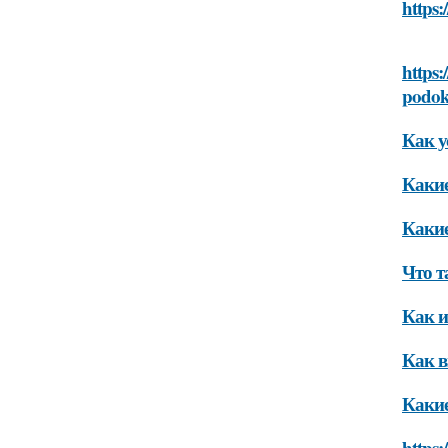
https:
https:
podok
Как у
Какие
Какие
Что т
Как и
Как в
Какие
https: