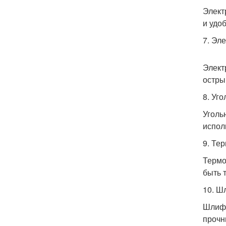
Элект
и удо
7. Эл
Элект
остры
8. Уг
Уголь
испол
9. Те
Термо
быть 
10. Ш
Шлифо
прочн