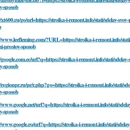
oy-sposob
//xt600.ru/go/url=https://stroika-i-remont.info/stati/sdelay-s
b
//www.leefleming.com/?URL=https://stroika-i-remont.info/stat
i-prostoy-sposob
//google.com.ec/url?q=https://stroika-i-remont.info/stati/sdel
oy-sposob
//regionpr.ru/pr/r.php?go=https://stroika-i-remont.info/stati/
oy-sposob
//www.google.net/url?q=https://stroika-i-remont.info/stati/sd
oy-sposob
//www.google.ro/url?q=https://stroika-i-remont.info/stati/sde