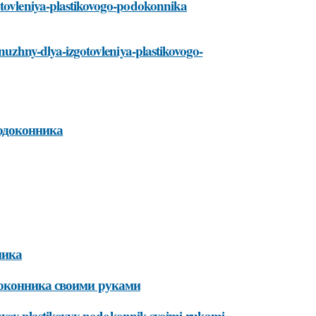
otovleniya-plastikovogo-podokonnika
-nuzhny-dlya-izgotovleniya-plastikovogo-
одоконника
ника
доконника своими руками
ay-svoy-plastikovyy-podokonnik-svoimi-rukami-