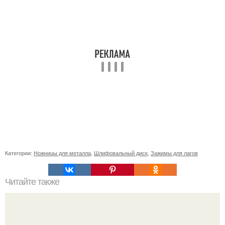
Категории:
Ножницы для металла
,
Шлифовальный диск
,
Зажимы для лагов
Читайте также
Как провести интубацию