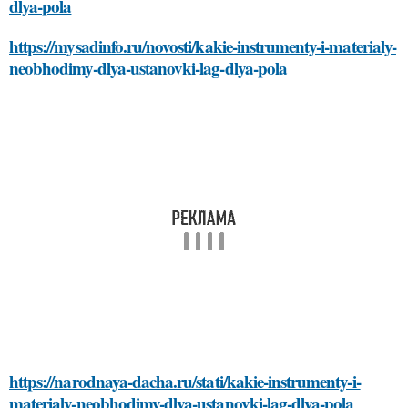
dlya-pola
https://mysadinfo.ru/novosti/kakie-instrumenty-i-materialy-
neobhodimy-dlya-ustanovki-lag-dlya-pola
https://narodnaya-dacha.ru/stati/kakie-instrumenty-i-
materialy-neobhodimy-dlya-ustanovki-lag-dlya-pola