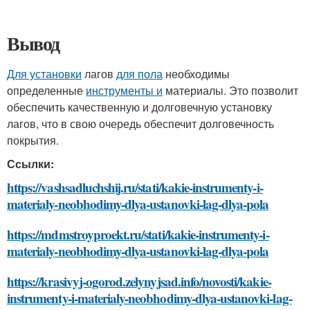
Вывод
Для установки
лагов
для пола
необходимы
определенные
инструменты и
материалы. Это позволит
обеспечить качественную и долговечную установку
лагов, что в свою очередь обеспечит долговечность
покрытия.
Ссылки:
https://vashsadluchshij.ru/stati/kakie-instrumenty-i-
materialy-neobhodimy-dlya-ustanovki-lag-dlya-pola
https://mdmstroyproekt.ru/stati/kakie-instrumenty-i-
materialy-neobhodimy-dlya-ustanovki-lag-dlya-pola
https://krasivyj-ogorod.zelynyjsad.info/novosti/kakie-
instrumenty-i-materialy-neobhodimy-dlya-ustanovki-lag-