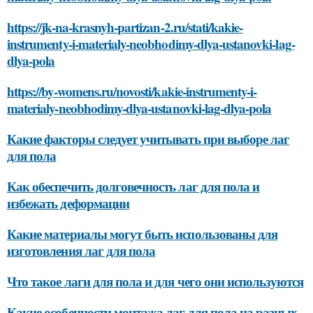
https://jk-na-krasnyh-partizan-2.ru/stati/kakie-
instrumenty-i-materialy-neobhodimy-dlya-ustanovki-lag-
dlya-pola
https://by-womens.ru/novosti/kakie-instrumenty-i-
materialy-neobhodimy-dlya-ustanovki-lag-dlya-pola
Какие факторы следует учитывать при выборе лаг
для пола
Как обеспечить долговечность лаг для пола и
избежать деформации
Какие материалы могут быть использованы для
изготовления лаг для пола
Что такое лаги для пола и для чего они используются
Какие особенности монтажа лаг для пола на разных