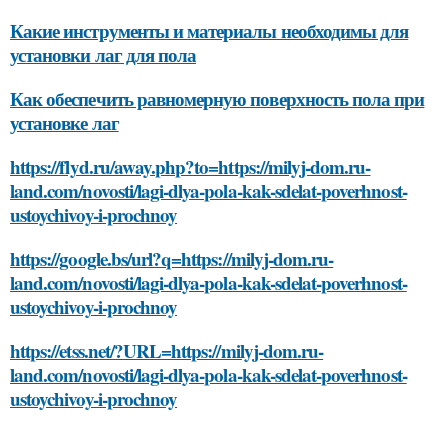
Какие инструменты и материалы необходимы для
установки лаг для пола
Как обеспечить равномерную поверхность пола при
установке лаг
https://flyd.ru/away.php?to=https://milyj-dom.ru-
land.com/novosti/lagi-dlya-pola-kak-sdelat-poverhnost-
ustoychivoy-i-prochnoy
https://google.bs/url?q=https://milyj-dom.ru-
land.com/novosti/lagi-dlya-pola-kak-sdelat-poverhnost-
ustoychivoy-i-prochnoy
https://etss.net/?URL=https://milyj-dom.ru-
land.com/novosti/lagi-dlya-pola-kak-sdelat-poverhnost-
ustoychivoy-i-prochnoy