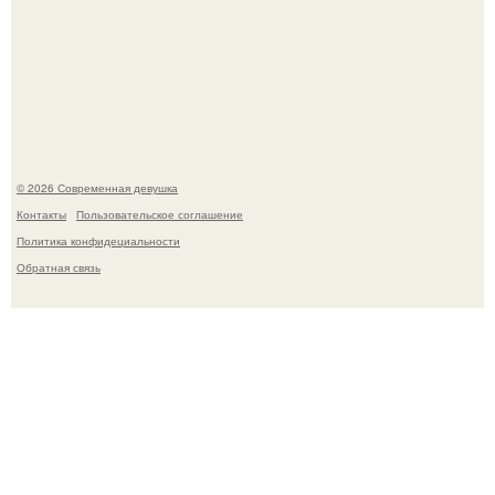
В стране зафиксировали аномальный психологический
сдвиг: переоценка ценностей и жесткая депрессия
теперь настигают парней на 10 лет раньше.
© 2026 Современная девушка
Контакты
Пользовательское соглашение
Политика конфидециальности
Обратная связь