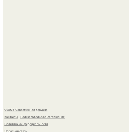
Анастасия Волочкова недавно опубликовала
трогательное совместное фото со своей мамой, к
которой она приехала в гости.
Итальяно веро: Орнелла мути упаковала чемоданы и
готовится обзавестись красным паспортом.
© 2026 Современная девушка
Контакты
Пользовательское соглашение
Политика конфидециальности
Обратная связь