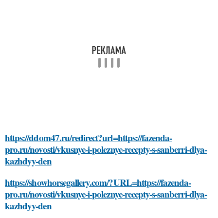
https://ddom47.ru/redirect?url=https://fazenda-
pro.ru/novosti/vkusnye-i-poleznye-recepty-s-sanberri-dlya-
kazhdyy-den
https://showhorsegallery.com/?URL=https://fazenda-
pro.ru/novosti/vkusnye-i-poleznye-recepty-s-sanberri-dlya-
kazhdyy-den