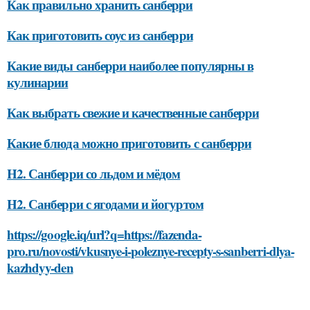
Как правильно хранить санберри
Как приготовить соус из санберри
Какие виды санберри наиболее популярны в
кулинарии
Как выбрать свежие и качественные санберри
Какие блюда можно приготовить с санберри
H2. Санберри со льдом и мёдом
H2. Санберри с ягодами и йогуртом
https://google.iq/url?q=https://fazenda-
pro.ru/novosti/vkusnye-i-poleznye-recepty-s-sanberri-dlya-
kazhdyy-den