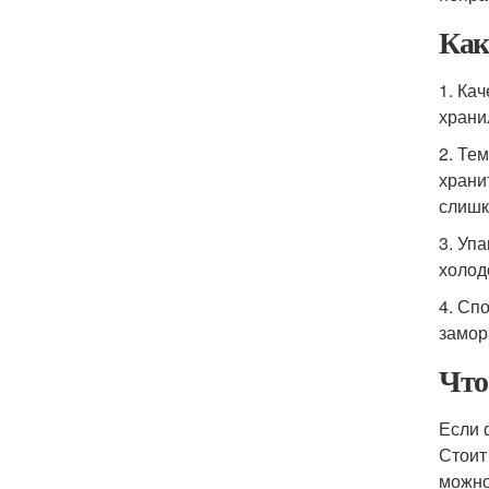
Как
1. Ка
храни
2. Те
храни
слишк
3. Уп
холод
4. Сп
замор
Что
Если 
Стоит
можно