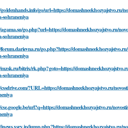
//goldenhands.info/go/url=https://domashneekhozyajstvo.ru/n
la-sohraneniya
//agama.su/go.php?url=https://domashneekhozyajstvo.ru/novo
la-sohraneniya
//forum.darievna.ru/go.php?https://domashneekhozyajstvo.ru/
la-sohraneniya
//mzsk.ru/bitrix/rk.php?goto=https://domashneekhozyajstvo.r
la-sohraneniya
//cssdrive.com/?URL=https://domashneekhozyajstvo.ru/novost
neniya
//cse.google.be/url?q=https://domashneekhozyajstvo.ru/novost
neniya
//jnews.xsrv.jp/jump.php?https://domashneekhozyajstvo.ru/no