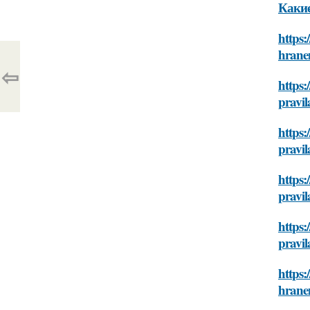
Какие
https:
hranen
⇦
https:
pravi
https:
pravi
https:
pravi
https:
pravi
https
hranen