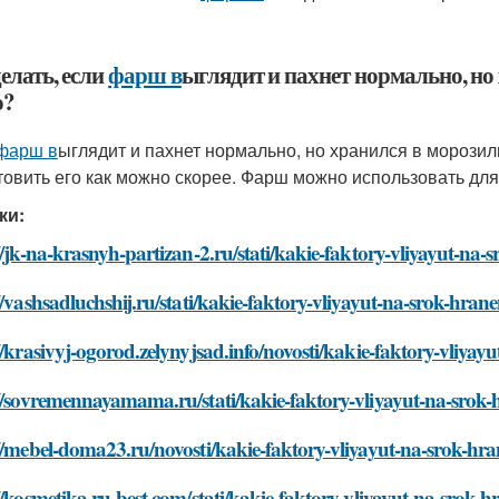
елать, если
фарш в
ыглядит и пахнет нормально, н
о?
фарш в
ыглядит и пахнет нормально, но хранился в морозил
товить его как можно скорее. Фарш можно использовать дл
ки:
//jk-na-krasnyh-partizan-2.ru/stati/kakie-faktory-vliyayut-n
//vashsadluchshij.ru/stati/kakie-faktory-vliyayut-na-srok-hr
//krasivyj-ogorod.zelynyjsad.info/novosti/kakie-faktory-vliy
://sovremennayamama.ru/stati/kakie-faktory-vliyayut-na-sro
://mebel-doma23.ru/novosti/kakie-faktory-vliyayut-na-srok-h
//kosmetika.ru-best.com/stati/kakie-faktory-vliyayut-na-sro