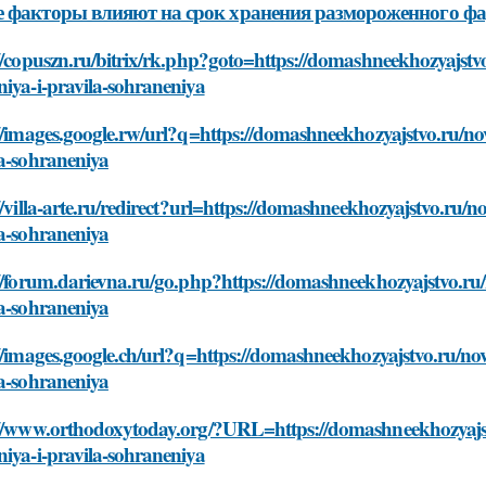
 факторы влияют на срок хранения размороженного ф
//copuszn.ru/bitrix/rk.php?goto=https://domashneekhozyajstv
iya-i-pravila-sohraneniya
//images.google.rw/url?q=https://domashneekhozyajstvo.ru/no
la-sohraneniya
//villa-arte.ru/redirect?url=https://domashneekhozyajstvo.ru/
la-sohraneniya
//forum.darievna.ru/go.php?https://domashneekhozyajstvo.ru/
la-sohraneniya
//images.google.ch/url?q=https://domashneekhozyajstvo.ru/no
la-sohraneniya
://www.orthodoxytoday.org/?URL=https://domashneekhozyajst
iya-i-pravila-sohraneniya