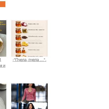
П
-"Пчела, пчела …".
м и