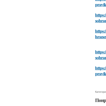
pravi
https
sohra
https
hranen
https:
sohra
https:
pravi
Категори
Понр