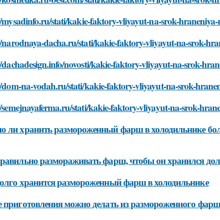
//mysadinfo.ru/stati/kakie-faktory-vliyayut-na-srok-hraneni
//narodnaya-dacha.ru/stati/kakie-faktory-vliyayut-na-srok-
//dachadesign.info/novosti/kakie-faktory-vliyayut-na-srok-h
//dom-na-vodah.ru/stati/kakie-faktory-vliyayut-na-srok-hra
//semejnayaferma.ru/stati/kakie-faktory-vliyayut-na-srok-hr
 ли хранить размороженный фарш в холодильнике боле
равильно размораживать фарш, чтобы он хранился до
олго хранится размороженный фарш в холодильнике
 приготовления можно делать из размороженного фар