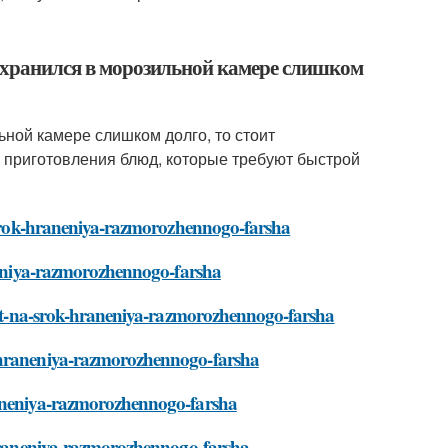
о хранился в морозильной камере слишком
ьной камере слишком долго, то стоит
я приготовления блюд, которые требуют быстрой
a-srok-hraneniya-razmorozhennogo-farsha
aneniya-razmorozhennogo-farsha
ayut-na-srok-hraneniya-razmorozhennogo-farsha
k-hraneniya-razmorozhennogo-farsha
raneniya-razmorozhennogo-farsha
k-hraneniya-razmorozhennogo-farsha