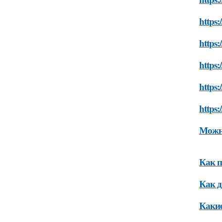
https:
https:
https:
https:
https:
Можно
Как п
Как д
Какие