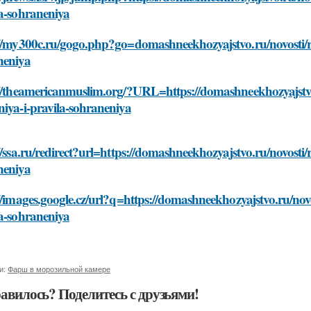
la-sohraneniya
://my300c.ru/gogo.php?go=domashneekhozyajstvo.ru/novosti/r
neniya
://theamericanmuslim.org/?URL=https://domashneekhozyajstvo
iya-i-pravila-sohraneniya
//ssa.ru/redirect?url=https://domashneekhozyajstvo.ru/novost
neniya
//images.google.cz/url?q=https://domashneekhozyajstvo.ru/no
la-sohraneniya
и:
Фарш в морозильной камере
авилось? Поделитесь с друзьями!