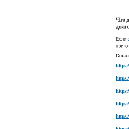
Что д
долг
Если
приго
Ссыл
https:
https:
https:
https
https
https: