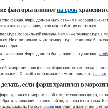
ие факторы влияют
на срок
хранения 
чество фарша. Фарш должен быть свежим и хорошего качес
лся в плохих условиях, то он может быстро портиться.
мпература морозильной камеры. Чем ниже температура в м
ться. Но стоит помнить, что температура не должна быть с
ом твердо.
аковка фарша. Фарш должен быть правильно упакован,
чтоб
ом.
особ замораживания фарша. Фарш можно заморозить в моро
аживания. Способ замораживания может повлиять
на срок
 делать, если фарш хранился в морози
фарш хранился в морозильной камере слишком долго, то он
 обратить внимание на внешний вид фарша и его запах. Ес
 использовать. Но если
фарш в
ыглядит и пахнет неприятно