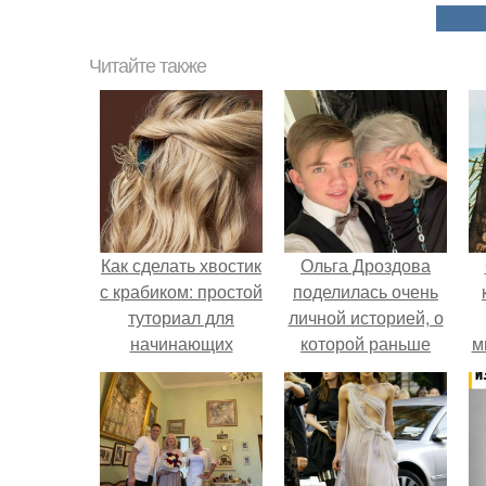
Читайте также
Как сделать хвостик
Ольга Дроздова
с крабиком: простой
поделилась очень
туториал для
личной историей, о
начинающих
которой раньше
м
почти не говорила.