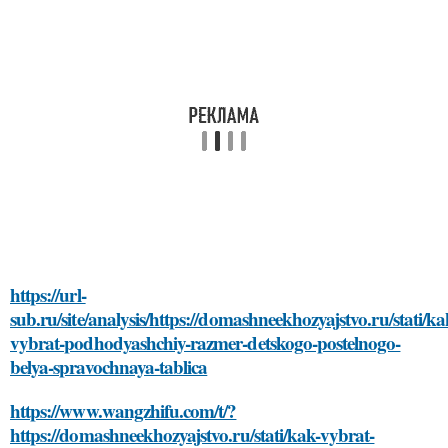
https://url-
sub.ru/site/analysis/https://domashneekhozyajstvo.ru/stati/ka
vybrat-podhodyashchiy-razmer-detskogo-postelnogo-
belya-spravochnaya-tablica
https://www.wangzhifu.com/t/?
https://domashneekhozyajstvo.ru/stati/kak-vybrat-