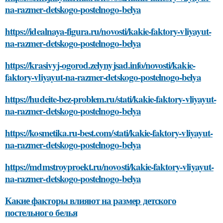
na-razmer-detskogo-postelnogo-belya
https://idealnaya-figura.ru/novosti/kakie-faktory-vliyayut-
na-razmer-detskogo-postelnogo-belya
https://krasivyj-ogorod.zelynyjsad.info/novosti/kakie-
faktory-vliyayut-na-razmer-detskogo-postelnogo-belya
https://hudeite-bez-problem.ru/stati/kakie-faktory-vliyayut-
na-razmer-detskogo-postelnogo-belya
https://kosmetika.ru-best.com/stati/kakie-faktory-vliyayut-
na-razmer-detskogo-postelnogo-belya
https://mdmstroyproekt.ru/novosti/kakie-faktory-vliyayut-
na-razmer-detskogo-postelnogo-belya
Какие факторы влияют на размер детского
постельного белья