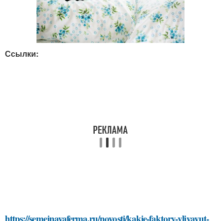
Ссылки:
https://semejnayaferma.ru/novosti/kakie-faktory-vliyayut-