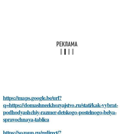
https://maps.google.be/url?
q=https://domashneekhozyajstvo.ru/stati/kak-vybrat-
podhodyashchiy-razmer-detskogo-postelnogo-belya-
spravochnaya-tablica
https://xozaun.ru/redirect/?