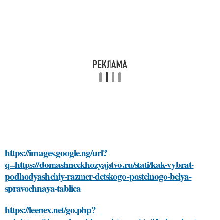
https://images.google.ng/url?
q=https://domashneekhozyajstvo.ru/stati/kak-vybrat-
podhodyashchiy-razmer-detskogo-postelnogo-belya-
spravochnaya-tablica
https://leenex.net/go.php?