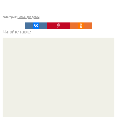
Категории:
Бельё для детей
Читайте также
Как часто клубники Незнакомка можно собирать
Ольга Дроздова поделилась очень личной историей, о
которой раньше почти не говорила.