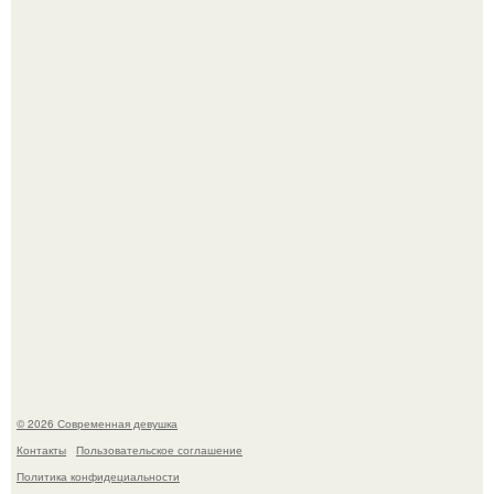
Рацион 1400 калорий.
Кристина асмус опубликовала пляжные фото с 12-
летней дочерью от Гарика Харламова.
© 2026 Современная девушка
Контакты
Пользовательское соглашение
Политика конфидециальности