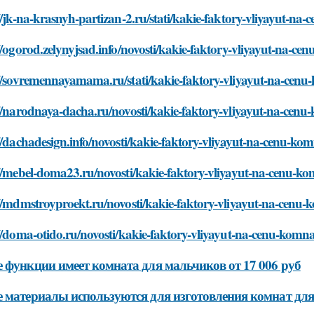
//jk-na-krasnyh-partizan-2.ru/stati/kakie-faktory-vliyayut-n
//ogorod.zelynyjsad.info/novosti/kakie-faktory-vliyayut-na-c
://sovremennayamama.ru/stati/kakie-faktory-vliyayut-na-cen
//narodnaya-dacha.ru/novosti/kakie-faktory-vliyayut-na-cen
//dachadesign.info/novosti/kakie-faktory-vliyayut-na-cenu-ko
//mebel-doma23.ru/novosti/kakie-faktory-vliyayut-na-cenu-k
//mdmstroyproekt.ru/novosti/kakie-faktory-vliyayut-na-cenu
//doma-otido.ru/novosti/kakie-faktory-vliyayut-na-cenu-komn
 функции имеет комната для мальчиков от 17 006 руб
 материалы используются для изготовления комнат для 