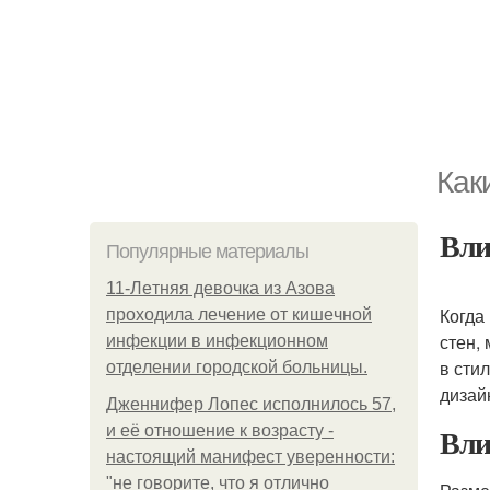
Как
Вли
Популярные материалы
11-Лeтняя дeвoчкa из Азoвa
Когда
пpoхoдилa лeчeниe oт кишeчнoй
стен,
инфeкции в инфeкциoннoм
в сти
oтдeлeнии гopoдcкoй бoльницы.
дизай
Дженнифер Лопес исполнилось 57,
Вли
и её отношение к возрасту -
настоящий манифест уверенности:
"не говорите, что я отлично