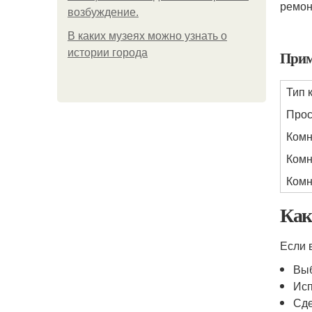
ремон
возбуждение.
В каких музеях можно узнать о
истории города
Прим
Тип 
Прос
Комн
Комн
Комн
Как
Если 
Выб
Исп
Сде