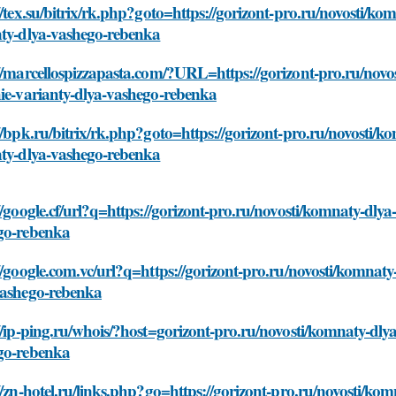
//tex.su/bitrix/rk.php?goto=https://gorizont-pro.ru/novosti/k
nty-dlya-vashego-rebenka
//marcellospizzapasta.com/?URL=https://gorizont-pro.ru/novo
ie-varianty-dlya-vashego-rebenka
//bpk.ru/bitrix/rk.php?goto=https://gorizont-pro.ru/novosti/
nty-dlya-vashego-rebenka
//google.cf/url?q=https://gorizont-pro.ru/novosti/komnaty-dly
go-rebenka
//google.com.vc/url?q=https://gorizont-pro.ru/novosti/komnat
vashego-rebenka
//ip-ping.ru/whois/?host=gorizont-pro.ru/novosti/komnaty-dly
go-rebenka
//zn-hotel.ru/links.php?go=https://gorizont-pro.ru/novosti/ko