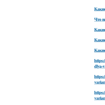
Какие
Что в
Какие
Какие
Какие
https:
dlya-
https:
varia
https:
varia