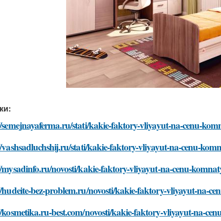
ки:
//semejnayaferma.ru/stati/kakie-faktory-vliyayut-na-cenu-ko
//vashsadluchshij.ru/stati/kakie-faktory-vliyayut-na-cenu-ko
//mysadinfo.ru/novosti/kakie-faktory-vliyayut-na-cenu-komna
//hudeite-bez-problem.ru/novosti/kakie-faktory-vliyayut-na-
//kosmetika.ru-best.com/novosti/kakie-faktory-vliyayut-na-c