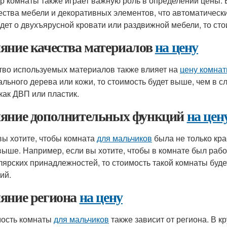
р комнаты также играет важную роль в определении цены.
ества мебели и декоративных элементов, что автоматически
идет о двухъярусной кровати или раздвижной мебели, то ст
яние качества материалов
на цену
тво используемых материалов также влияет на
цену комна
ального дерева или кожи, то стоимость будет выше, чем в 
 как ДВП или пластик.
яние дополнительных функций
на цен
вы хотите, чтобы комната
для мальчиков
была не только кра
выше. Например, если вы хотите, чтобы в комнате был рабо
лярских принадлежностей, то стоимость такой комнаты будет
ий.
яние региона
на цену
ость комнаты
для мальчиков
также зависит от региона. В к