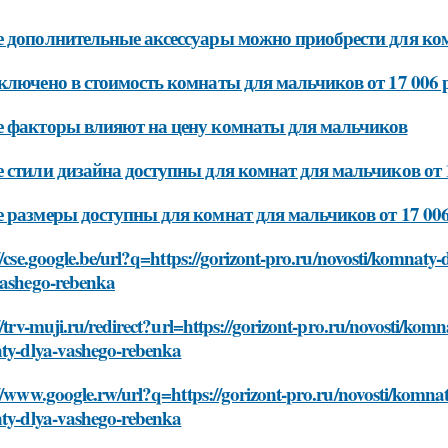
 дополнительные аксессуары можно приобрести для ком
ключено в стоимость комнаты для мальчиков от 17 006 
 факторы влияют на цену комнаты для мальчиков
 стили дизайна доступны для комнат для мальчиков от 
 размеры доступны для комнат для мальчиков от 17 006
//cse.google.be/url?q=https://gorizont-pro.ru/novosti/komnaty
vashego-rebenka
//trv-muji.ru/redirect?url=https://gorizont-pro.ru/novosti/kom
nty-dlya-vashego-rebenka
//www.google.rw/url?q=https://gorizont-pro.ru/novosti/komna
nty-dlya-vashego-rebenka