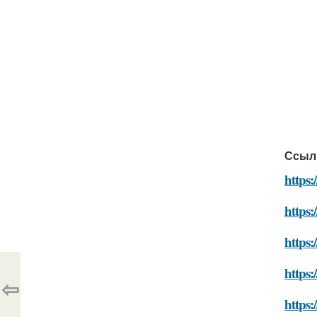
Ссыл
https:
https:
https:
https:
⇦
https: