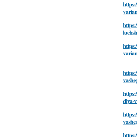
https:
varia
https:
luchsh
https:
varia
https:
vashe
https:
dlya-
https:
vashe
https: