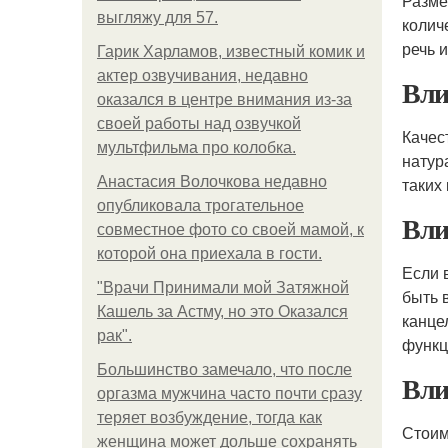
Разме
выгляжу для 57.
колич
речь 
Гарик Харламов, известный комик и
актер озвучивания, недавно
Вли
оказался в центре внимания из-за
своей работы над озвучкой
Качес
мультфильма про колобка.
натур
Анастасия Волочкова недавно
таких
опубликовала трогательное
Вли
совместное фото со своей мамой, к
которой она приехала в гости.
Если 
"Врачи Принимали мой Затяжной
быть 
Кашель за Астму, но это Оказался
канце
рак".
функц
Большинство замечало, что после
Вли
оргазма мужчина часто почти сразу
теряет возбуждение, тогда как
Стоим
женщина может дольше сохранять