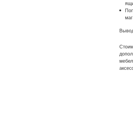
ящи
Поп
маг
Выво
Стоим
допол
мебел
аксес