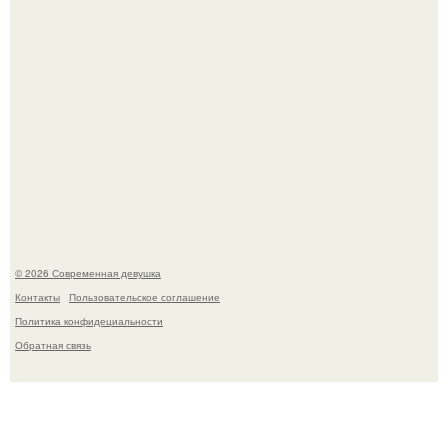
У юли Гаврилиной снова случился конфликт с комиком
Ильей Соболевым.
© 2026 Современная девушка
Контакты
Пользовательское соглашение
Политика конфидециальности
Обратная связь