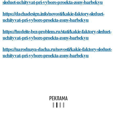
sleduet-uchityvat-pri-vybore-proekta-zony-barbekyu
https://dachadesign.info/novosti/kakie-faktory-sleduet-
uchityvat-pri-vybore-proekta-zony-barbekyu
https://hudeite-bez-problem.ru/stati/kakie-faktory-sleduet-
uchityvat-pri-vybore-proekta-zony-barbekyu
https://narodnaya-dacha.ru/novosti/kakie-faktory-sleduet-
uchityvat-pri-vybore-proekta-zony-barbekyu