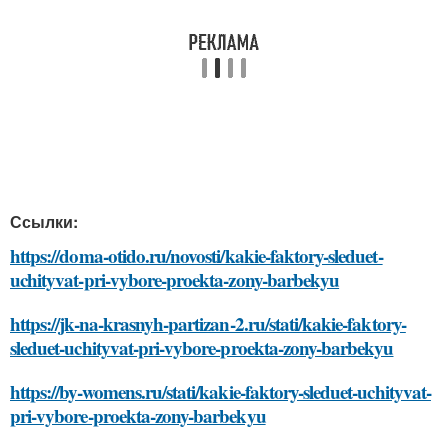
Ссылки:
https://doma-otido.ru/novosti/kakie-faktory-sleduet-
uchityvat-pri-vybore-proekta-zony-barbekyu
https://jk-na-krasnyh-partizan-2.ru/stati/kakie-faktory-
sleduet-uchityvat-pri-vybore-proekta-zony-barbekyu
https://by-womens.ru/stati/kakie-faktory-sleduet-uchityvat-
pri-vybore-proekta-zony-barbekyu