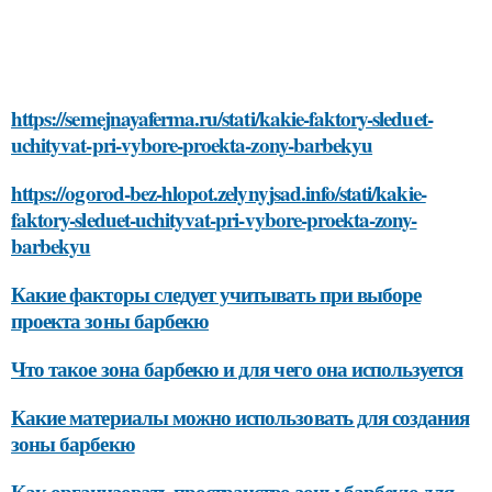
https://semejnayaferma.ru/stati/kakie-faktory-sleduet-
uchityvat-pri-vybore-proekta-zony-barbekyu
https://ogorod-bez-hlopot.zelynyjsad.info/stati/kakie-
faktory-sleduet-uchityvat-pri-vybore-proekta-zony-
barbekyu
Какие факторы следует учитывать при выборе
проекта зоны барбекю
Что такое зона барбекю и для чего она используется
Какие материалы можно использовать для создания
зоны барбекю
Как организовать пространство зоны барбекю для