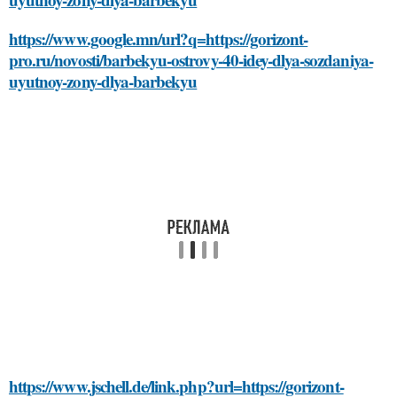
https://www.google.mn/url?q=https://gorizont-
pro.ru/novosti/barbekyu-ostrovy-40-idey-dlya-sozdaniya-
uyutnoy-zony-dlya-barbekyu
https://www.jschell.de/link.php?url=https://gorizont-