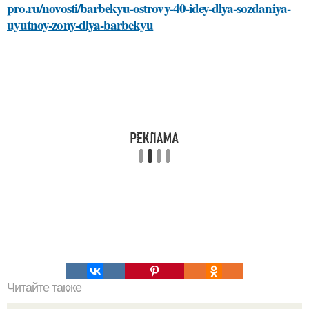
pro.ru/novosti/barbekyu-ostrovy-40-idey-dlya-sozdaniya-
uyutnoy-zony-dlya-barbekyu
Читайте также