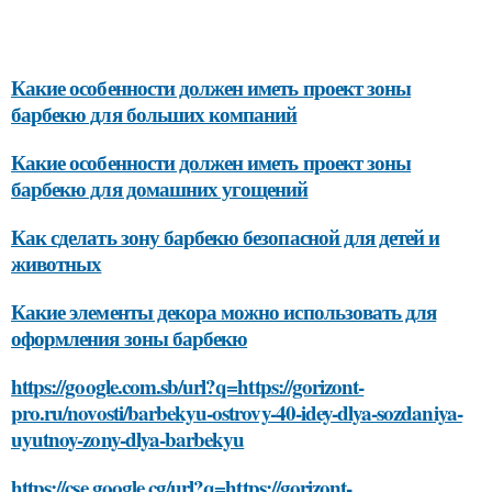
Какие особенности должен иметь проект зоны
барбекю для больших компаний
Какие особенности должен иметь проект зоны
барбекю для домашних угощений
Как сделать зону барбекю безопасной для детей и
животных
Какие элементы декора можно использовать для
оформления зоны барбекю
https://google.com.sb/url?q=https://gorizont-
pro.ru/novosti/barbekyu-ostrovy-40-idey-dlya-sozdaniya-
uyutnoy-zony-dlya-barbekyu
https://cse.google.cg/url?q=https://gorizont-