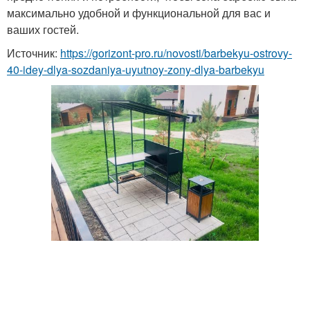
максимально удобной и функциональной для вас и
ваших гостей.
Источник:
https://gorizont-pro.ru/novosti/barbekyu-ostrovy-
40-idey-dlya-sozdaniya-uyutnoy-zony-dlya-barbekyu