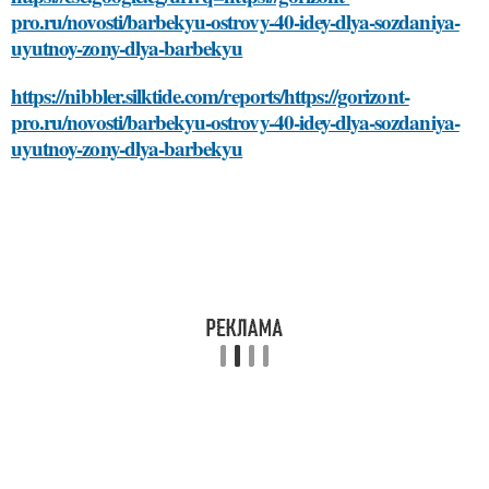
pro.ru/novosti/barbekyu-ostrovy-40-idey-dlya-sozdaniya-
uyutnoy-zony-dlya-barbekyu
https://nibbler.silktide.com/reports/https://gorizont-
pro.ru/novosti/barbekyu-ostrovy-40-idey-dlya-sozdaniya-
uyutnoy-zony-dlya-barbekyu