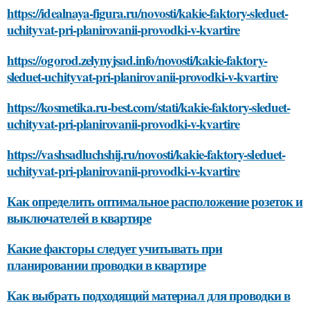
https://idealnaya-figura.ru/novosti/kakie-faktory-sleduet-
uchityvat-pri-planirovanii-provodki-v-kvartire
https://ogorod.zelynyjsad.info/novosti/kakie-faktory-
sleduet-uchityvat-pri-planirovanii-provodki-v-kvartire
https://kosmetika.ru-best.com/stati/kakie-faktory-sleduet-
uchityvat-pri-planirovanii-provodki-v-kvartire
https://vashsadluchshij.ru/novosti/kakie-faktory-sleduet-
uchityvat-pri-planirovanii-provodki-v-kvartire
Как определить оптимальное расположение розеток и
выключателей в квартире
Какие факторы следует учитывать при
планировании проводки в квартире
Как выбрать подходящий материал для проводки в