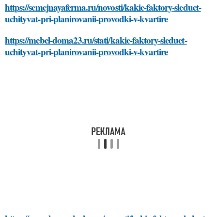
https://semejnayaferma.ru/novosti/kakie-faktory-sleduet-
uchityvat-pri-planirovanii-provodki-v-kvartire
https://mebel-doma23.ru/stati/kakie-faktory-sleduet-
uchityvat-pri-planirovanii-provodki-v-kvartire