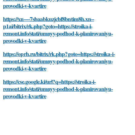
provodki-v-kvartire
https://xn----7sbaabkuzjcbf8bntim8h.xn--
p1ai/bitrix/rk.php?goto=https://stroika-i-
remont.info/stati/umnyy-podhod-k-planirovaniyu-
provodki-v-kvartire
https://oprh.ru/bitrix/rk.php?goto=https://stroika-i-
remont.info/stati/umnyy-podhod-k-planirovaniyu-
provodki-v-kvartire
https://cse.google.ki/url?q=https://stroika-i-
remont.info/stati/umnyy-podhod-k-planirovaniyu-
provodki-v-kvartire