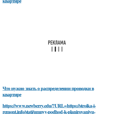
квартире
Что нужно знать о распределении проводки в
квартире
https://www.newberry.edu/?URL=https://stroika-i-
remont.info/stati/umnyy-podhod-k-planirovaniyu-