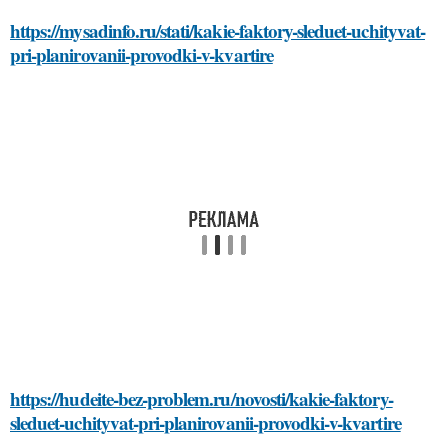
https://mysadinfo.ru/stati/kakie-faktory-sleduet-uchityvat-
pri-planirovanii-provodki-v-kvartire
https://hudeite-bez-problem.ru/novosti/kakie-faktory-
sleduet-uchityvat-pri-planirovanii-provodki-v-kvartire