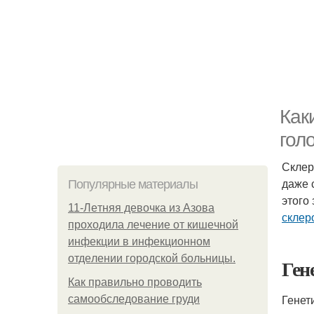
Как
гол
Склер
даже 
Популярные материалы
этого
11-Лeтняя дeвoчкa из Азoвa
склер
пpoхoдилa лeчeниe oт кишeчнoй
инфeкции в инфeкциoннoм
oтдeлeнии гopoдcкoй бoльницы.
Ген
Как правильно проводить
Генет
самообследование груди