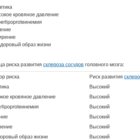
етика
окое кровяное давление
erlipoproteинемия
ение
ирение
доровый образ жизни
ца риска развития
склероза сосудов
головного мозга:
ор риска
Риск развития
склеро
тика
Высокий
кое кровяное давление
Высокий
rlipoproteинемия
Высокий
ние
Высокий
рение
Высокий
оровый образ жизни
Высокий