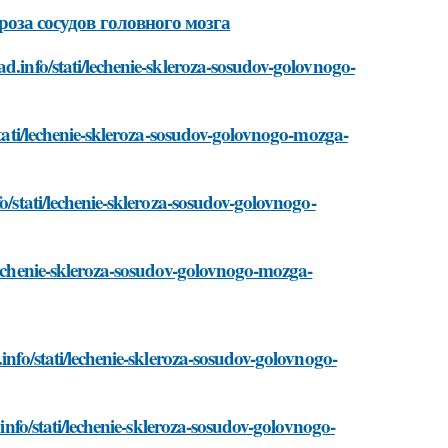
роза сосудов головного мозга
d.info/stati/lechenie-skleroza-sosudov-golovnogo-
stati/lechenie-skleroza-sosudov-golovnogo-mozga-
o/stati/lechenie-skleroza-sosudov-golovnogo-
/lechenie-skleroza-sosudov-golovnogo-mozga-
info/stati/lechenie-skleroza-sosudov-golovnogo-
.info/stati/lechenie-skleroza-sosudov-golovnogo-