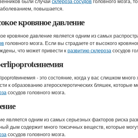
венников были случаи
склероза сосудов
головного мозга, то
заболеванием, повышается.
окое кровяное давление
ое кровяное давление является одним из самых распрост
ов
головного мозга. Если вы страдаете от высокого кровяно
ждены, что может привести к
развитию склероза
сосудов го
erlipoproteинемия
lipoproteинемия - это состояние, когда у вас слишком много
сти к образованию атеросклеротических бляшек, которые мо
оза
сосудов головного мозга.
ение
ие является одним из самых серьезных факторов риска ра
ный дым содержит много токсичных веществ, которые могут
оза
сосудов головного мозга.