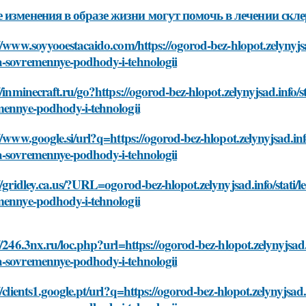
 изменения в образе жизни могут помочь в лечении скле
//www.soyyooestacaido.com/https://ogorod-bez-hlopot.zelynyjsa
-sovremennye-podhody-i-tehnologii
//inminecraft.ru/go?https://ogorod-bez-hlopot.zelynyjsad.info/
mennye-podhody-i-tehnologii
//www.google.si/url?q=https://ogorod-bez-hlopot.zelynyjsad.inf
-sovremennye-podhody-i-tehnologii
//gridley.ca.us/?URL=ogorod-bez-hlopot.zelynyjsad.info/stati
mennye-podhody-i-tehnologii
//246.3nx.ru/loc.php?url=https://ogorod-bez-hlopot.zelynyjsad.
-sovremennye-podhody-i-tehnologii
//clients1.google.pt/url?q=https://ogorod-bez-hlopot.zelynyjsad