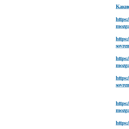
Какие
https:
mozga
https:
sovre
https:
mozga
https:
sovre
https:
mozga
https: