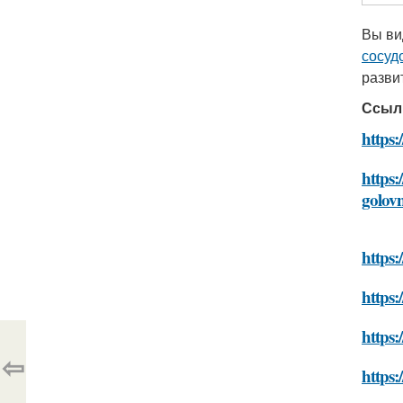
Вы ви
сосуд
разви
Ссыл
https:
https:
golov
https:
https:
https:
⇦
https: