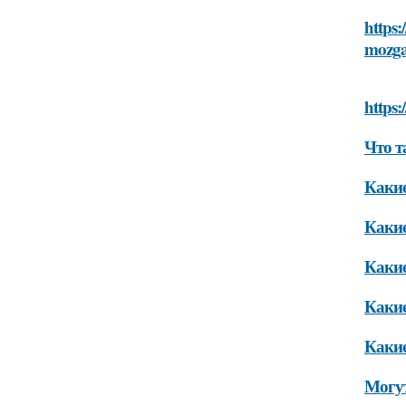
https:
mozg
https:
Что т
Какие
Какие
Какие
Какие
Какие
Могут