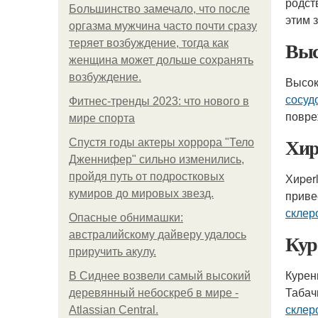
родст
Большинство замечало, что после
этим 
оргазма мужчина часто почти сразу
Выс
теряет возбуждение, тогда как
женщина может дольше сохранять
возбуждение.
Высок
сосуд
Фитнес-тренды 2023: что нового в
повре
мире спорта
Хиp
Спустя годы актеры хоррора "Тело
Дженнифер" сильно изменились,
пройдя путь от подростковых
Хиper
кумиров до мировых звезд.
приве
склер
Опасные обнимашки:
австралийскому дайверу удалось
Кур
приручить акулу.
Курен
В Сиднее возвели самый высокий
Табач
деревянный небоскреб в мире -
склер
Atlassian Central.