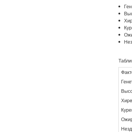
Ген
Выс
Хиp
Кур
Ож
Нез
Табли
Факт
Гене
Высо
Хиpe
Куре
Ожи
Незд