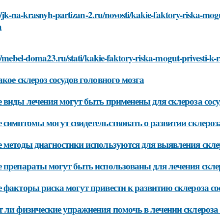
//jk-na-krasnyh-partizan-2.ru/novosti/kakie-faktory-riska-mog
a
//mebel-doma23.ru/stati/kakie-faktory-riska-mogut-privesti-k
акое склероз сосудов головного мозга
 виды лечения могут быть применены для склероза сосу
 симптомы могут свидетельствовать о развитии склероза
 методы диагностики используются для выявления склер
 препараты могут быть использованы для лечения склер
 факторы риска могут привести к развитию склероза со
 ли физические упражнения помочь в лечении склероза 