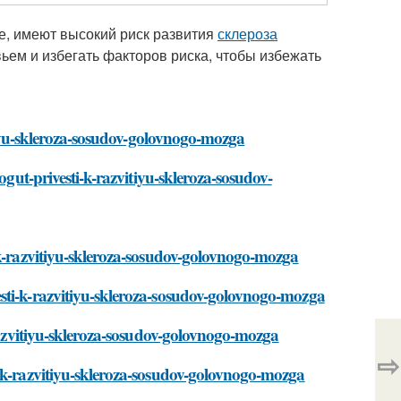
е, имеют высокий риск развития
склероза
ьем и избегать факторов риска, чтобы избежать
itiyu-skleroza-sosudov-golovnogo-mozga
ogut-privesti-k-razvitiyu-skleroza-sosudov-
-k-razvitiyu-skleroza-sosudov-golovnogo-mozga
sti-k-razvitiyu-skleroza-sosudov-golovnogo-mozga
-razvitiyu-skleroza-sosudov-golovnogo-mozga
⇨
i-k-razvitiyu-skleroza-sosudov-golovnogo-mozga