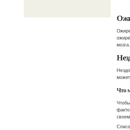
Ожи
Ожире
ожире
мозга.
Нез
Нездо
может
Что 
Чтобы
факто
своем
Списо