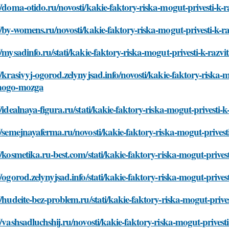
//doma-otido.ru/novosti/kakie-faktory-riska-mogut-privesti-k
//by-womens.ru/novosti/kakie-faktory-riska-mogut-privesti-k-
//mysadinfo.ru/stati/kakie-faktory-riska-mogut-privesti-k-raz
//krasivyj-ogorod.zelynyjsad.info/novosti/kakie-faktory-riska-m
nogo-mozga
//idealnaya-figura.ru/stati/kakie-faktory-riska-mogut-privest
//semejnayaferma.ru/novosti/kakie-faktory-riska-mogut-prives
//kosmetika.ru-best.com/stati/kakie-faktory-riska-mogut-prive
//ogorod.zelynyjsad.info/stati/kakie-faktory-riska-mogut-priv
//hudeite-bez-problem.ru/stati/kakie-faktory-riska-mogut-priv
//vashsadluchshij.ru/novosti/kakie-faktory-riska-mogut-prives