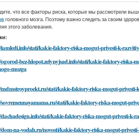
дите, что все факторы риска, которые мы рассмотрели выш
ов
головного мозга. Поэтому важно следить за своим здоров
тия этого заболевания.
ки:
//iamledi.info/stati/kakie-faktory-riska-mogut-privesti-k-razv
//ogorod-bez-hlopot.zelynyjsad.info/stati/kakie-faktory-riska-m
nogo-mozga
//mdmstroyproekt.ru/stati/kakie-faktory-riska-mogut-privesti
//sovremennayamama.ru/stati/kakie-faktory-riska-mogut-prive
//dachadesign.info/stati/kakie-faktory-riska-mogut-privesti-k
//dom-na-vodah.ru/novosti/kakie-faktory-riska-mogut-privest