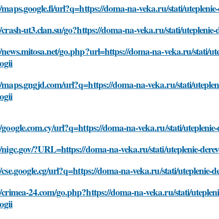
//maps.google.fi/url?q=https://doma-na-veka.ru/stati/utepleni
//crash-ut3.clan.su/go?https://doma-na-veka.ru/stati/utepleni
//news.mitosa.net/go.php?url=https://doma-na-veka.ru/stati/u
ogii
//maps.gngjd.com/url?q=https://doma-na-veka.ru/stati/uteple
ogii
//google.com.cy/url?q=https://doma-na-veka.ru/stati/utepleni
//nigc.gov/?URL=https://doma-na-veka.ru/stati/uteplenie-dere
//cse.google.cg/url?q=https://doma-na-veka.ru/stati/uteplenie
//crimea-24.com/go.php?https://doma-na-veka.ru/stati/uteple
ogii