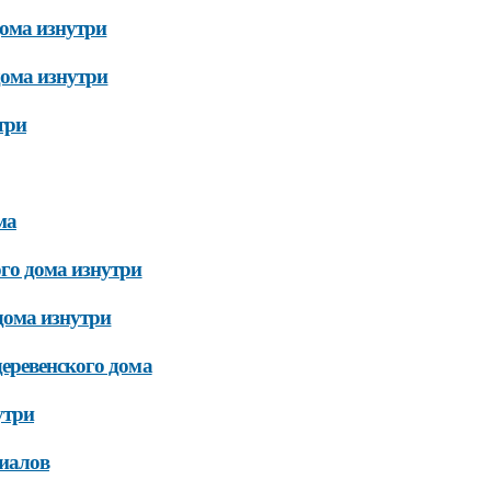
дома изнутри
дома изнутри
три
ма
го дома изнутри
дома изнутри
еревенского дома
утри
иалов