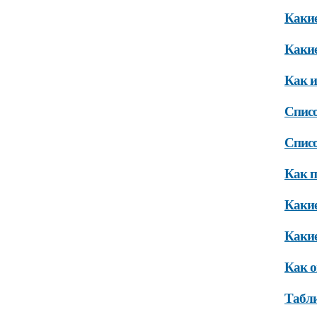
Какие
Какие
Как и
Списо
Списо
Как п
Какие
Какие
Как о
Табли