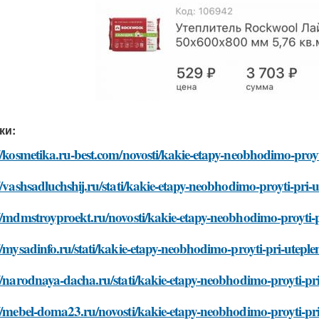
ки:
//kosmetika.ru-best.com/novosti/kakie-etapy-neobhodimo-proyt
//vashsadluchshij.ru/stati/kakie-etapy-neobhodimo-proyti-pri-
//mdmstroyproekt.ru/novosti/kakie-etapy-neobhodimo-proyti-p
//mysadinfo.ru/stati/kakie-etapy-neobhodimo-proyti-pri-utepl
//narodnaya-dacha.ru/stati/kakie-etapy-neobhodimo-proyti-pr
//mebel-doma23.ru/novosti/kakie-etapy-neobhodimo-proyti-pri