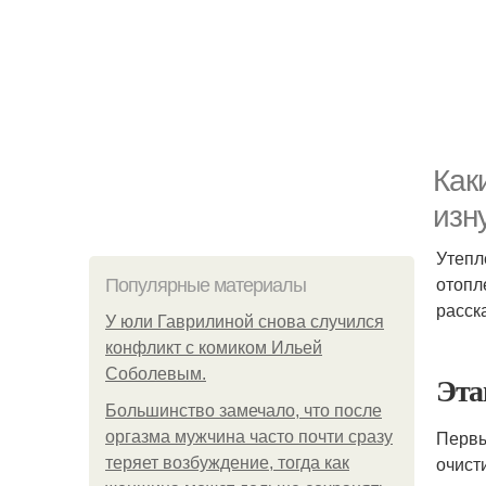
Как
изн
Утеп
отопл
Популярные материалы
расск
У юли Гаврилиной снова случился
конфликт с комиком Ильей
Соболевым.
Эта
Большинство замечало, что после
Первы
оргазма мужчина часто почти сразу
очисти
теряет возбуждение, тогда как