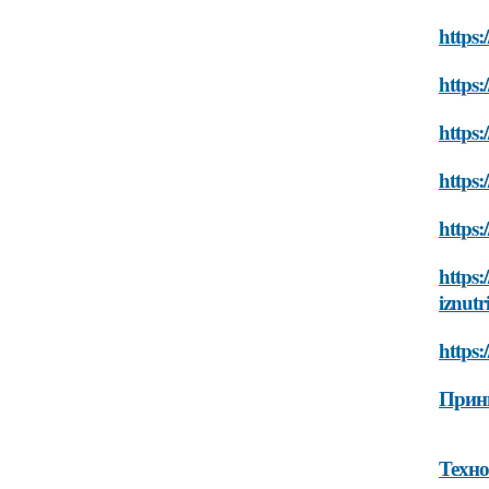
https:
https:
https:
https:
https:
https:
iznutr
https:
Принц
Техно