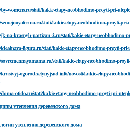
//by-womens.ru/stati/kakie-etapy-neobhodimo-proyti-pri-utepl
//semejnayaferma.ru/stati/kakie-etapy-neobhodimo-proyti-pri-
//jk-na-krasnyh-partizan-2.ru/stati/kakie-etapy-neobhodimo-p
//idealnaya-figura.ru/stati/kakie-etapy-neobhodimo-proyti-pri
//sovremennayamama.ru/stati/kakie-etapy-neobhodimo-proyti-
//krasivyj-ogorod.zelynyjsad.info/novosti/kakie-etapy-neobho
i
//doma-otido.ru/stati/kakie-etapy-neobhodimo-proyti-pri-utep
ипы утепления деревенского дома
логии утепления деревенского дома