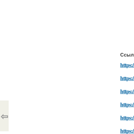
Ссыл
https:
https:
https:
https:
⇦
https:
https: