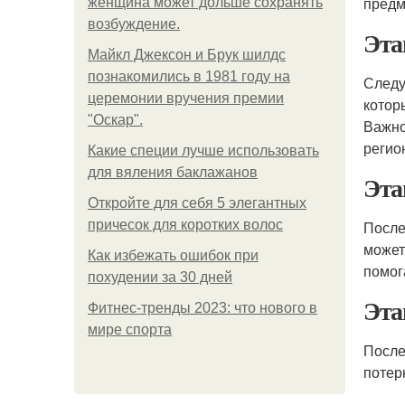
предм
женщина может дольше сохранять
возбуждение.
Эта
Майкл Джексон и Брук шилдс
познакомились в 1981 году на
Следу
церемонии вручения премии
котор
"Оскар".
Важно
регио
Какие специи лучше использовать
для вяления баклажанов
Эта
Откройте для себя 5 элегантных
причесок для коротких волос
После
может
Как избежать ошибок при
помог
похудении за 30 дней
Эта
Фитнес-тренды 2023: что нового в
мире спорта
После
потер