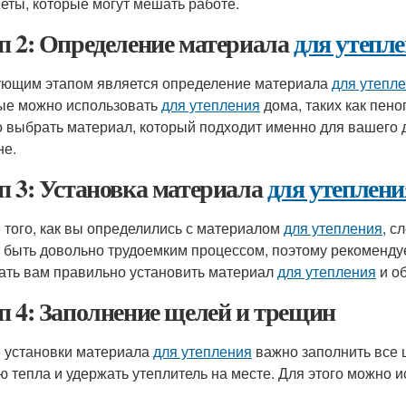
еты, которые могут мешать работе.
п 2: Определение материала
для утепл
ющим этапом является определение материала
для утепл
ые можно использовать
для утепления
дома, таких как пено
 выбрать материал, который подходит именно для вашего 
не.
п 3: Установка материала
для утеплени
 того, как вы определились с материалом
для утепления
, с
 быть довольно трудоемким процессом, поэтому рекомендуе
ать вам правильно установить материал
для утепления
и об
п 4: Заполнение щелей и трещин
 установки материала
для утепления
важно заполнить все 
ю тепла и удержать утеплитель на месте. Для этого можно 