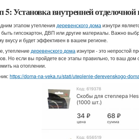
п 5: Установка внутренней отделочной
дним этапом утепления
деревенского дома
изнутри являетс
 быть гипсокартон, ДВП или другие материалы. Важно выбр
у вкусу и будет эффективен в вашем регионе.
ге, утепление
деревенского дома
изнутри - это непростой п
ов. Но если вы пройдете все этапы правильно, то ваш дом с
омить на отоплении.
ник:
https://doma-na-veka.ru/stati/uteplenie-derevenskogo-doma