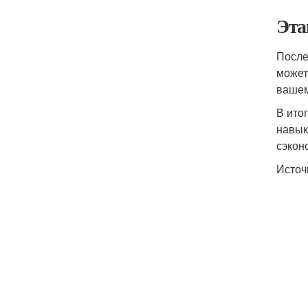
Эта
После
может
вашем
В ито
навык
сэкон
Источ