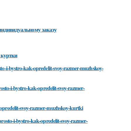
 индивидуальному заказу
 куртки
osto-i-bystro-kak-opredelit-svoy-razmer-muzhskoy-
prosto-i-bystro-kak-opredelit-svoy-razmer-
k-opredelit-svoy-razmer-muzhskoy-kurtki
prosto-i-bystro-kak-opredelit-svoy-razmer-