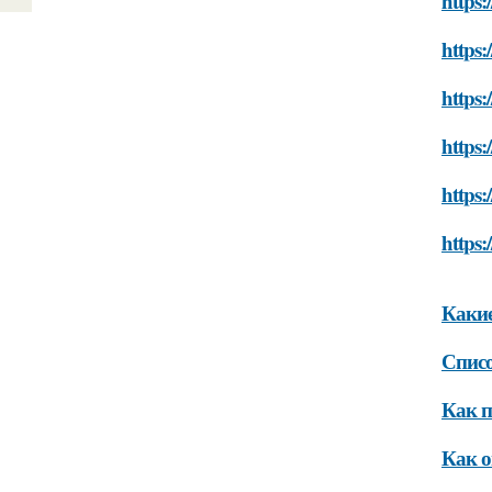
https:
https:
https:
https:
https:
https:
Какие
Списо
Как п
Как о