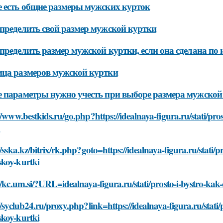
 есть общие размеры мужских курток
пределить свой размер мужской куртки
пределить размер мужской куртки, если она сделана по
ца размеров мужской куртки
 параметры нужно учесть при выборе размера мужской
//www.bestkids.ru/go.php?https://idealnaya-figura.ru/stati/pr
i
//sska.kz/bitrix/rk.php?goto=https://idealnaya-figura.ru/stati/
koy-kurtki
//kc.um.si/?URL=idealnaya-figura.ru/stati/prosto-i-bystro-ka
//syclub24.ru/proxy.php?link=https://idealnaya-figura.ru/stati/
koy-kurtki