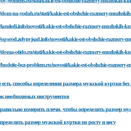
//by-womens.ru/stati/kakie-est-obshchie-razmery-muzhskih-ku
//dom-na-vodah.ru/stati/kakie-est-obshchie-razmery-muzhski
//iamledi.info/novosti/kakie-est-obshchie-razmery-muzhskih-k
//ogorod.zelynyjsad.info/novosti/kakie-est-obshchie-razmery-
//doma-otido.ru/stati/kakie-est-obshchie-razmery-muzhskih-k
//hudeite-bez-problem.ru/novosti/kakie-est-obshchie-razmery
 есть способы определения размера мужской куртки без 
к необходимых инструментов
равильно измерить плечи, чтобы определить размер му
пределить размер мужской куртки по росту и весу