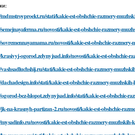
ки:
//mdmstroyproekt.ru/stati/kakie-est-obshchie-razmery-muzhs
//semejnayaferma.ru/novosti/kakie-est-obshchie-razmery-muz
://sovremennayamama.ru/novosti/kakie-est-obshchie-razmery
//krasivyj-ogorod.zelynyjsad.info/novosti/kakie-est-obshchie
//vashsadluchshij.ru/stati/kakie-est-obshchie-razmery-muzhsk
//dachadesign.info/stati/kakie-est-obshchie-razmery-muzhskih
//ogorod-bez-hlopot.zelynyjsad.info/stati/kakie-est-obshchie-
//jk-na-krasnyh-partizan-2.ru/novosti/kakie-est-obshchie-ra
//mysadinfo.ru/novosti/kakie-est-obshchie-razmery-muzhskih-