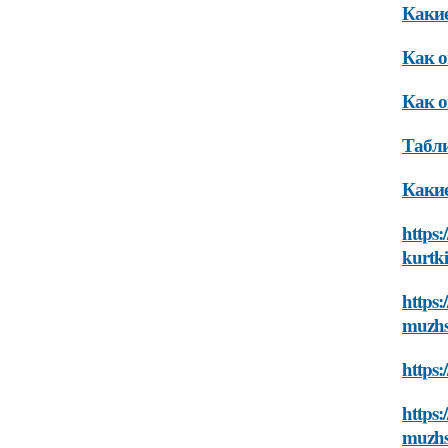
Какие
Как о
Как о
Табли
Какие
https:
kurtk
https:
muzhs
https:
https:
muzhs