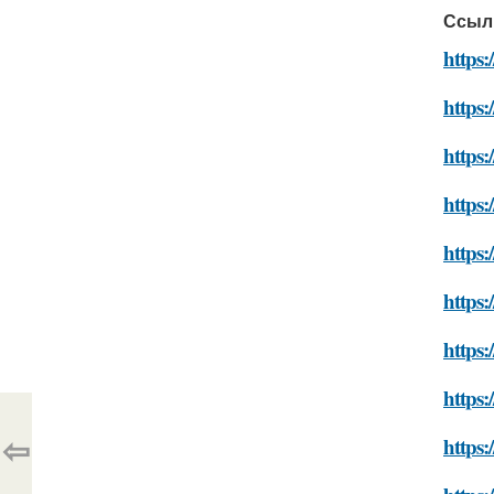
Ссыл
https:
https:
https
https:
https:
https:
https:
https:
⇦
https: