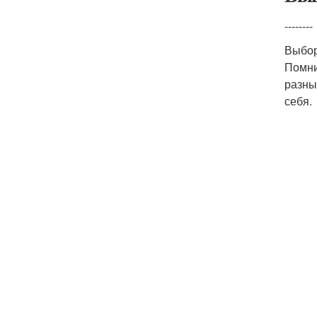
--------
Выбор
Помни
разны
себя.