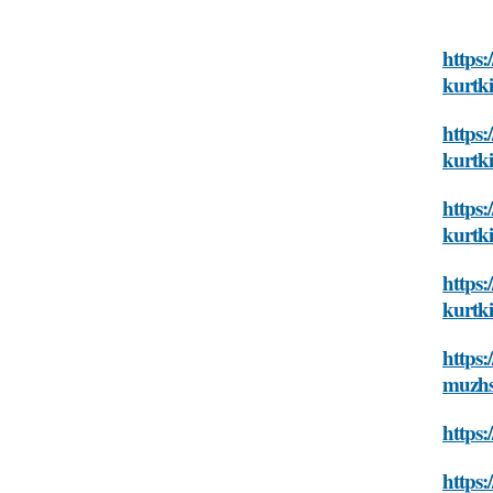
https:
kurtk
https:
kurtk
https:
kurtk
https:
kurtk
https:
muzhs
https:
https: