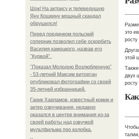
Раз
Шок! На актрису и телеведущую
---------
Яну Кошкину мощный скандал
обрушился!
Разм
это е
Перед поединком польский
росту 
соперник позволил себе оскорбить
Василия камоцкого, назвав его
Друга
"Курвой".
этой 
"Показал Молодую Возлюбленную"
Также
- 53-летний Максим виторган
двух 
опубликовал фотографии со своей
росту 
35-летней избранницей.
Как
Гарик Харламов, известный комик и
актер озвучивания, недавно
оказался в центре внимания из-за
---------
своей работы над озвучкой
Чтобы
мультфильма про колобка.
талии