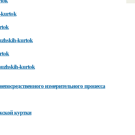
rtok
h-kurtok
urtok
muzhskih-kurtok
urtok
-muzhskih-kurtok
непосредственного измерительного процесса
жской куртки