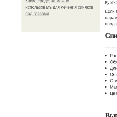
Какие средства можно
Куртк
использовать для лечения синяков
Если 
под глазами
парам
прода
Спи
---------
Рос
Обх
Дли
Объ
Сти
Мат
Цве
Выв