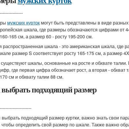
меры
мужских курток
----------------
еры
мужских курток
могут быть представлены в виде разных
вропейская шкала, где размеры обозначаются цифрами от 44
160-165 см, а размер 60 - росту 195-200 см.
я распространенная шкала - это американская шкала, где р
шкале размер S соответствует росту 165-175 см, а размер 4XL
 существуют шкалы, основанные на росте и обхвате талии.
цифр, где первая цифра обозначает рост, а вторая - обхват 
170 см и обхвату талии 88 см.
 выбрать подходящий размер
----------------------
 выбрать подходящий размер куртки, важно знать свои пар
, чтобы определить свой размер по шкале. Также важно обр