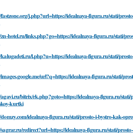
//fastzone.org/j.php?url=https://idealnaya-figura.ru/stati/pro
i
//zn-hotel.ru/links.php?go=https://idealnaya-figura.ru/stati/p
i
//kalugadeti.ru/l.php?u=https://idealnaya-figura.ru/stati/pros
i
//images.google.me/url?q=https://idealnaya-figura.ru/stati/pro
i
//agavi.ru/bitrix/rk.php?goto=https://idealnaya-figura.ru/stati
koy-kurtki
//domzy.com/idealnaya-figura.ru/stati/prosto-i-bystro-kak-op
//sagrar.ru/redirect?url=https://idealnaya-figura.ru/stati/pros