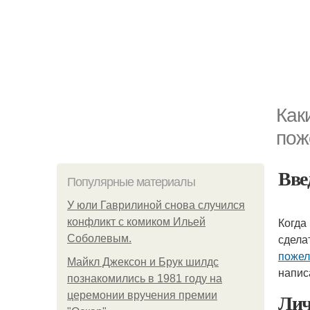
Как
пож
Вве
Популярные материалы
У юли Гаврилиной снова случился
Когда
конфликт с комиком Ильей
сдела
Соболевым.
пожел
Майкл Джексон и Брук шилдс
напис
познакомились в 1981 году на
Лич
церемонии вручения премии