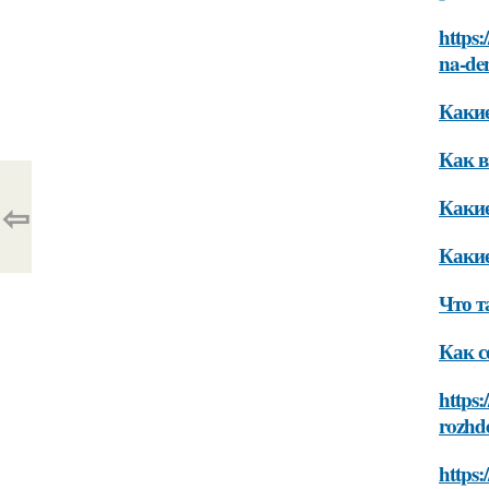
https:
na-de
Какие
Как в
Какие
⇦
Какие
Что т
Как с
https:
rozhd
https: