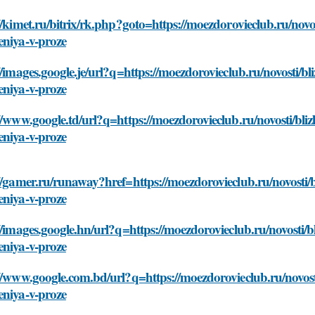
//kimet.ru/bitrix/rk.php?goto=https://moezdorovieclub.ru/novo
eniya-v-proze
//images.google.je/url?q=https://moezdorovieclub.ru/novosti/b
eniya-v-proze
//www.google.td/url?q=https://moezdorovieclub.ru/novosti/bli
eniya-v-proze
//gamer.ru/runaway?href=https://moezdorovieclub.ru/novosti/b
eniya-v-proze
//images.google.hn/url?q=https://moezdorovieclub.ru/novosti/b
eniya-v-proze
//www.google.com.bd/url?q=https://moezdorovieclub.ru/novost
eniya-v-proze