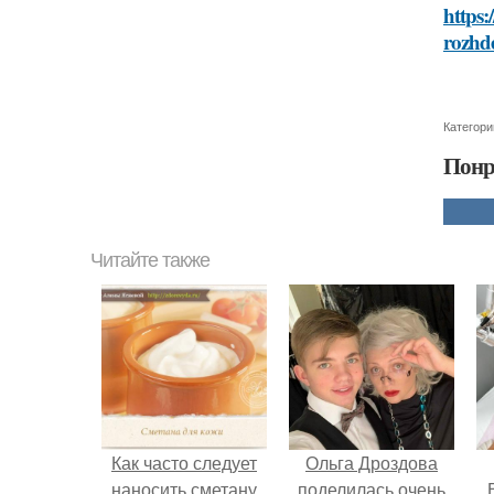
https:
rozhd
Категори
Понр
Читайте также
Как часто следует
Ольга Дроздова
наносить сметану
поделилась очень