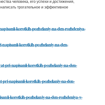
ества человека, его успехи и достижения,
 написать трогательное и эффективное
i-napisanii-korotkih-pozhelaniy-na-den-rozhdeniya-
ri-napisanii-korotkih-pozhelaniy-na-den-
at-pri-napisanii-korotkih-pozhelaniy-na-den-
at-pri-napisanii-korotkih-pozhelaniy-na-den-
pisanii-korotkih-pozhelaniy-na-den-rozhdeniya-v-