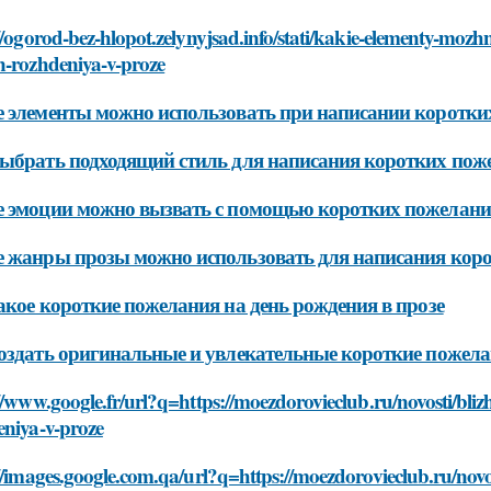
//ogorod-bez-hlopot.zelynyjsad.info/stati/kakie-elementy-mozh
n-rozhdeniya-v-proze
 элементы можно использовать при написании коротких
ыбрать подходящий стиль для написания коротких поже
 эмоции можно вызвать с помощью коротких пожеланий
 жанры прозы можно использовать для написания коро
акое короткие пожелания на день рождения в прозе
оздать оригинальные и увлекательные короткие пожелан
//www.google.fr/url?q=https://moezdorovieclub.ru/novosti/bli
eniya-v-proze
//images.google.com.qa/url?q=https://moezdorovieclub.ru/novo