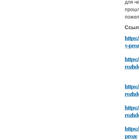
для ч
прошл
пожел
Ссыл
https:
v-proz
https:
rozhd
https:
rozhd
https:
rozhd
https:
proze