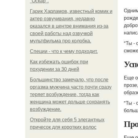
"Оскар".
Одним
Гарик Харламов, известный комик и
рожде
актер озвучивания, недавно
добро
оказался в центре внимания из-за
напис
своей работы над озвучкой
мультфильма про колобка.
"Ты -
сможе
Специи - что к чему подходит.
Усп
Как избежать ошибок при
похудении за 30 дней
Еще о
Большинство замечало, что после
прозе
оргазма мужчина часто почти сразу
образ
теряет возбуждение, тогда как
женщина может дольше сохранять
"Ты -
возбуждение.
больш
Откройте для себя 5 элегантных
Про
причесок для коротких волос
Еще о