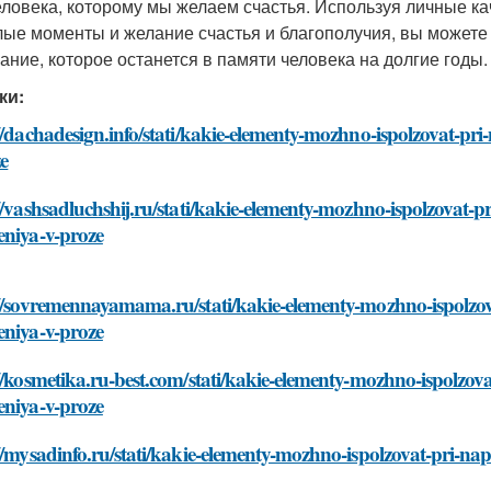
еловека, которому мы желаем счастья. Используя личные кач
ые моменты и желание счастья и благополучия, вы можете
ание, которое останется в памяти человека на долгие годы.
ки:
//dachadesign.info/stati/kakie-elementy-mozhno-ispolzovat-pr
e
//vashsadluchshij.ru/stati/kakie-elementy-mozhno-ispolzovat-p
eniya-v-proze
//sovremennayamama.ru/stati/kakie-elementy-mozhno-ispolzov
eniya-v-proze
//kosmetika.ru-best.com/stati/kakie-elementy-mozhno-ispolzov
eniya-v-proze
//mysadinfo.ru/stati/kakie-elementy-mozhno-ispolzovat-pri-na