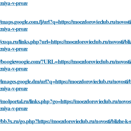
eniya-v-proze
//maps.google.com.fj/url?q=https://moezdorovieclub.ru/novosti
eniya-v-proze
//cuqa.ru/links.php?url=https://moezdorovieclub.ru/novosti/bl
eniya-v-proze
//boogiewoogie.com/?URL=https://moezdorovieclub.ru/novosti/
eniya-v-proze
//images.google.dm/url?q=https://moezdorovieclub.ru/novosti/
eniya-v-proze
//molportal.ru/links.php?go=https://moezdorovieclub.ru/novos
eniya-v-proze
//bb3x.ru/go.php?https://moezdorovieclub.ru/novosti/blizhe-k