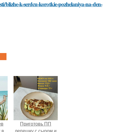
sti/blizhe-k-serdcu-korotkie-pozhelaniya-na-den-
ев
Приготовь ПП
 в
лепешку с сыром и