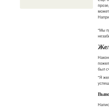
прозе
может
Напри
"Мы п
незаб
Жел
Након
пожел
был с
"Я же
успеш
Выво
Напи