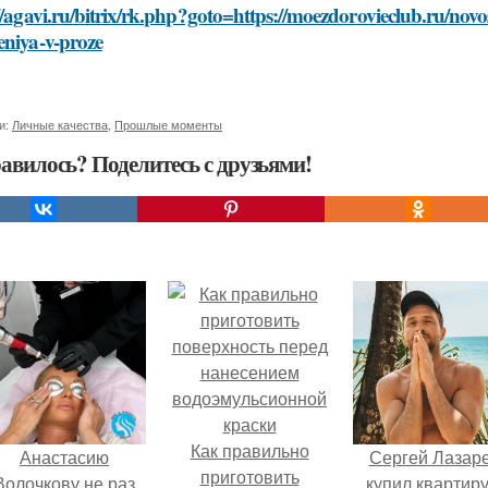
//agavi.ru/bitrix/rk.php?goto=https://moezdorovieclub.ru/novo
eniya-v-proze
и:
Личные качества
,
Прошлые моменты
авилось? Поделитесь с друзьями!
Как правильно
Анастасию
Сергей Лазар
приготовить
Волочкову не раз
купил квартиру