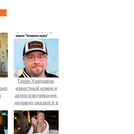
Гарик Харламов,
вно
известный комик и
а
актер озвучивания,
е
недавно оказался в
то
центре внимания
, к
из-за своей работы
над озвучкой
ти.
мультфильма про