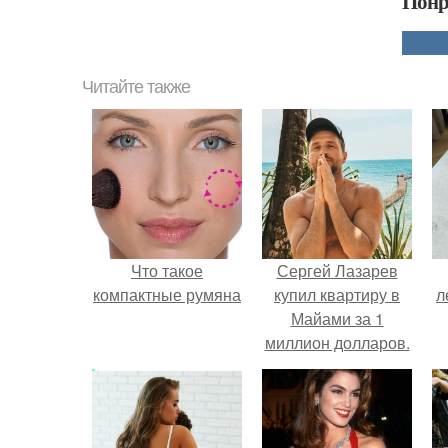
Понр
Читайте также
Что такое
Сергей Лазарев
компактные румяна
купил квартиру в
л
Майами за 1
миллион долларов.