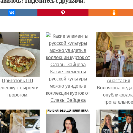
авилось? Поделитесь с друзьями!
Какие элементы
русской культуры
Приготовь ПП
Анастасия
можно увидеть в
епешку с сыром и
Волочкова неда
коллекции курток от
творогом.
опубликовал
Славы Зайцева
трогательно
совместное фо
со своей мамой
которой она
приехала в гос