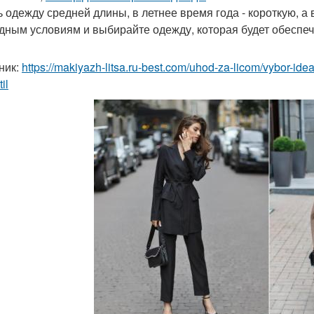
ь одежду средней длины, в летнее время года - короткую, а
одным условиям и выбирайте одежду, которая будет обеспеч
ник:
https://makiyazh-litsa.ru-best.com/uhod-za-licom/vybor-id
il