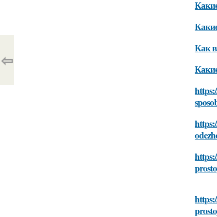
Какие
Какие
Как в
⇦
Какие
https:
sposob
https:
odezhd
https:
prosto
https:
prosto