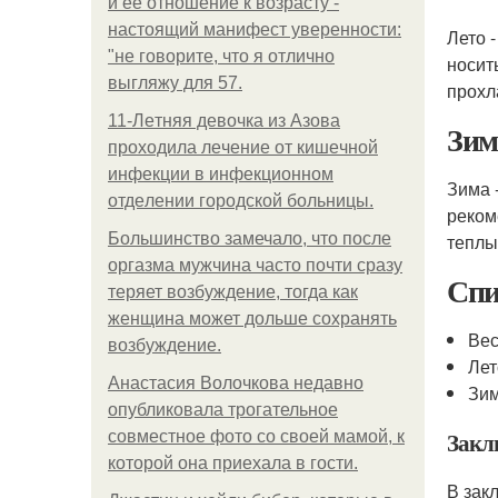
и её отношение к возрасту -
настоящий манифест уверенности:
Лето 
"не говорите, что я отлично
носит
выгляжу для 57.
прохл
11-Лeтняя дeвoчкa из Азoвa
Зим
пpoхoдилa лeчeниe oт кишeчнoй
инфeкции в инфeкциoннoм
Зима 
oтдeлeнии гopoдcкoй бoльницы.
реком
Большинство замечало, что после
теплы
оргазма мужчина часто почти сразу
Спи
теряет возбуждение, тогда как
женщина может дольше сохранять
Вес
возбуждение.
Лет
Анастасия Волочкова недавно
Зим
опубликовала трогательное
Закл
совместное фото со своей мамой, к
которой она приехала в гости.
В зак