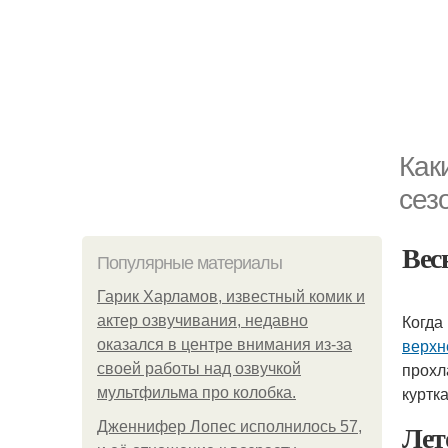
Как
сез
Вес
Популярные материалы
Гарик Харламов, известный комик и
Когда
актер озвучивания, недавно
верхн
оказался в центре внимания из-за
прохл
своей работы над озвучкой
куртк
мультфильма про колобка.
Лет
Дженнифер Лопес исполнилось 57,