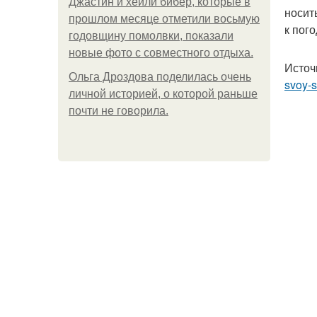
Джастин и хейли бибер, которые в
носит
прошлом месяце отметили восьмую
к пог
годовщину помолвки, показали
новые фото с совместного отдыха.
Источ
Ольга Дроздова поделилась очень
svoy-st
личной историей, о которой раньше
почти не говорила.