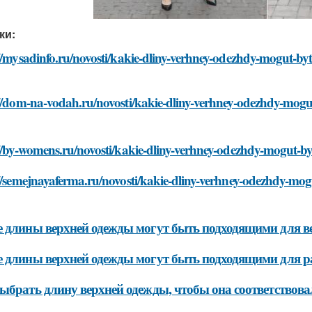
ки:
://mysadinfo.ru/novosti/kakie-dliny-verhney-odezhdy-mogut-
://dom-na-vodah.ru/novosti/kakie-dliny-verhney-odezhdy-mog
://by-womens.ru/novosti/kakie-dliny-verhney-odezhdy-mogut-
://semejnayaferma.ru/novosti/kakie-dliny-verhney-odezhdy-mo
 длины верхней одежды могут быть подходящими для в
 длины верхней одежды могут быть подходящими для ра
ыбрать длину верхней одежды, чтобы она соответствов