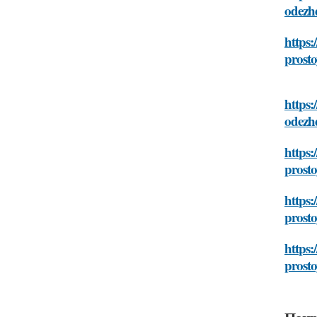
odezhd
https:
prosto
https:
odezhd
https:
prosto
https:
prosto
https:
prosto