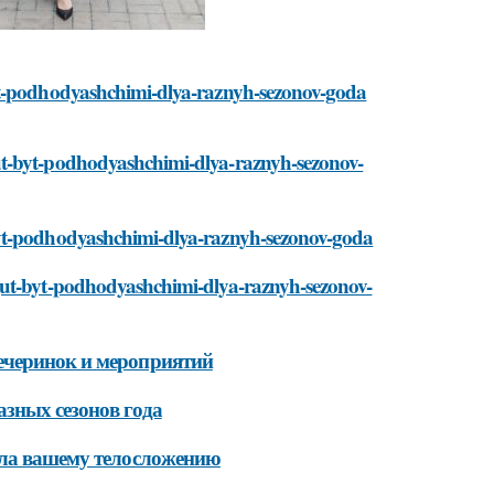
byt-podhodyashchimi-dlya-raznyh-sezonov-goda
ut-byt-podhodyashchimi-dlya-raznyh-sezonov-
byt-podhodyashchimi-dlya-raznyh-sezonov-goda
gut-byt-podhodyashchimi-dlya-raznyh-sezonov-
ечеринок и мероприятий
зных сезонов года
ала вашему телосложению