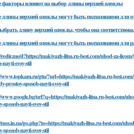
 факторы влияют на выбор длины верхней одежды
 длины верхней одежды могут быть подходящими для 
ыбрать длину верхней одежды, чтобы она соответствов
 длины верхней одежды могут быть подходящими для 
//redir.me/d?https://makiyazh-litsa.ru-best.com/uhod-za-licom
-nayti-svoy-stil
//www.topkam.ru/gtu/?url=https://makiyazh-litsa.ru-best.com
y-prostoy-sposob-nayti-svoy-stil
//www.google.bg/url?q=https://makiyazh-litsa.ru-best.com/uh
y-sposob-nayti-svoy-stil
//mss.in.ua/go.php?to=https://makiyazh-litsa.ru-best.com/uho
y-sposob-nayti-svoy-stil