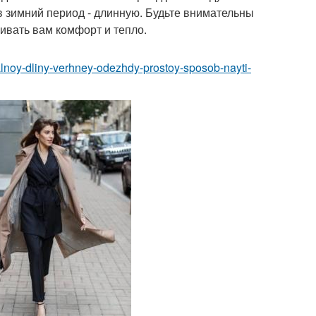
 в зимний период - длинную. Будьте внимательны
ивать вам комфорт и тепло.
ealnoy-dliny-verhney-odezhdy-prostoy-sposob-nayti-