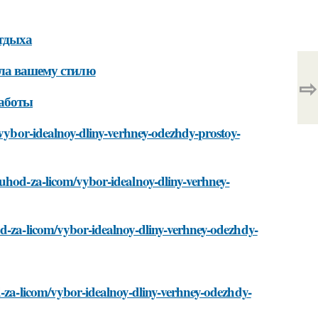
отдыха
ала вашему стилю
⇨
работы
/vybor-idealnoy-dliny-verhney-odezhdy-prostoy-
/uhod-za-licom/vybor-idealnoy-dliny-verhney-
od-za-licom/vybor-idealnoy-dliny-verhney-odezhdy-
d-za-licom/vybor-idealnoy-dliny-verhney-odezhdy-