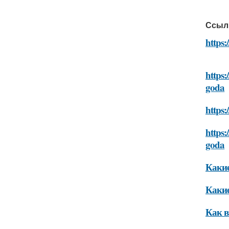
Ссыл
https
https
goda
https
https
goda
Какие
Какие
Как в