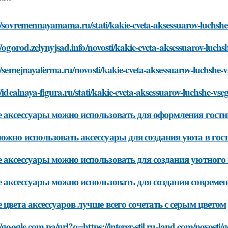
//sovremennayamama.ru/stati/kakie-cveta-aksessuarov-luchshe
//ogorod.zelynyjsad.info/novosti/kakie-cveta-aksessuarov-luch
//semejnayaferma.ru/novosti/kakie-cveta-aksessuarov-luchshe-
//idealnaya-figura.ru/stati/kakie-cveta-aksessuarov-luchshe-vs
 аксессуары можно использовать для оформления гостин
ожно использовать аксессуары для создания уюта в гост
 аксессуары можно использовать для создания уютного и
 аксессуары можно использовать для создания современн
 цвета аксессуаров лучше всего сочетать с серым цветом
//google.com.pa/url?q=https://interer-stil.ru-land.com/novosti/