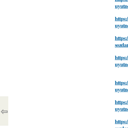
uyutn
https:
uyutn
https:
sozda
https:
uyutn
https:
uyutn
https:
⇦
uyutn
https: