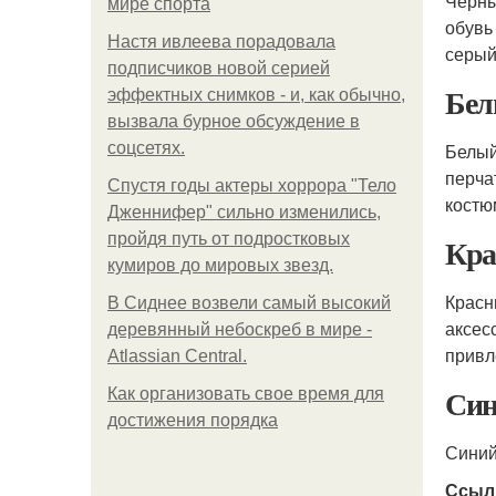
Черны
мире спорта
обувь
Настя ивлеева порадовала
серый
подписчиков новой серией
Бел
эффектных снимков - и, как обычно,
вызвала бурное обсуждение в
соцсетях.
Белый
перча
Спустя годы актеры хоррора "Тело
костю
Дженнифер" сильно изменились,
пройдя путь от подростковых
Кра
кумиров до мировых звезд.
Красн
В Сиднее возвели самый высокий
аксес
деревянный небоскреб в мире -
привл
Atlassian Central.
Син
Как организовать свое время для
достижения порядка
Синий
Ссыл