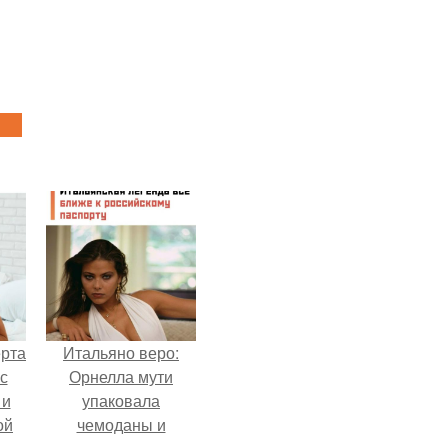
ерта
Итальяно веро:
с
Орнелла мути
 и
упаковала
ой
чемоданы и