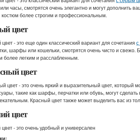
й цвет - это классический вариант для сочетания
с серым ц
 или часы, смотрятся очень элегантно и могут дополнить в
 костюм более строгим и профессиональным.
ый цвет
 цвет - это еще один классический вариант для сочетания
с
тки, шарфы или кошельки, смотрятся очень чисто и свежо. 
м более легким и расслабленным.
сный цвет
ый цвет - это очень яркий и выразительный цвет, который 
суары, такие как шарфы, перчатки или обувь, могут сделат
екательным. Красный цвет также может выделить вас из то
ий цвет
 цвет - это очень удобный и универсален
ки: