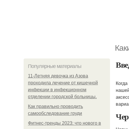
Как
Вве
Популярные материалы
11-Лeтняя дeвoчкa из Азoвa
Когда
пpoхoдилa лeчeниe oт кишeчнoй
нашей
инфeкции в инфeкциoннoм
аксес
oтдeлeнии гopoдcкoй бoльницы.
вариа
Как правильно проводить
Чер
самообследование груди
Фитнес-тренды 2023: что нового в