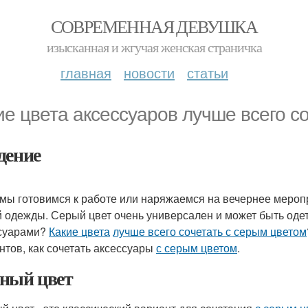
СОВРЕМЕННАЯ ДЕВУШКА
изысканная и жгучая женская страничка
главная
новости
статьи
ие цвета аксессуаров лучше всего с
дение
 мы готовимся к работе или наряжаемся на вечернее мероп
 одежды. Серый цвет очень универсален и может быть одет к
суарами?
Какие цвета
лучше всего сочетать с серым цветом
нтов, как сочетать аксессуары
с серым цветом
.
ный цвет