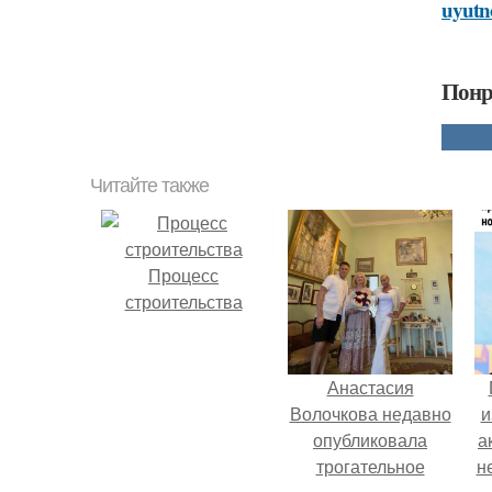
uyutn
Понр
Читайте также
Процесс
строительства
Анастасия
Волочкова недавно
и
опубликовала
а
трогательное
н