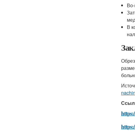
Во-
Зат
мед
В к
нал
Зак
Обрез
разме
больн
Источ
nachi
Ссыл
https:
https: