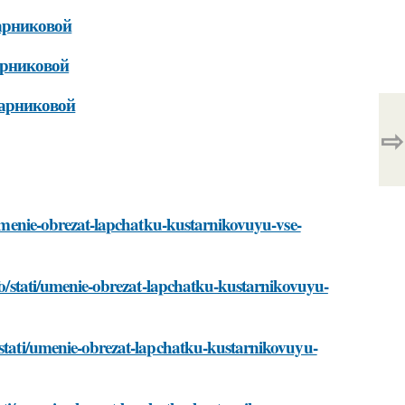
тарниковой
арниковой
тарниковой
⇨
i/umenie-obrezat-lapchatku-kustarnikovuyu-vse-
nfo/stati/umenie-obrezat-lapchatku-kustarnikovuyu-
/stati/umenie-obrezat-lapchatku-kustarnikovuyu-