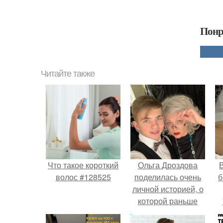
Понр
Читайте также
Что такое короткий
Ольга Дроздова
В
волос #128525
поделилась очень
б
личной историей, о
которой раньше
почти не говорила.