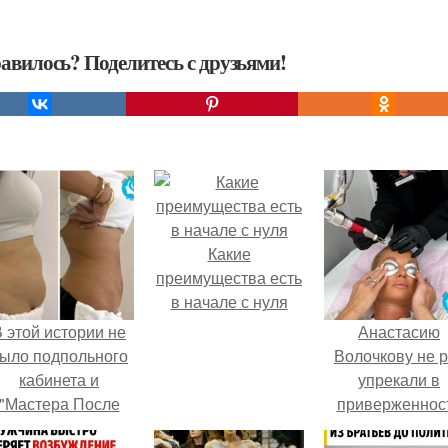
авилось? Поделитесь с друзьями!
Какие
преимущества есть
в начале с нуля
 этой истории не
Анастасию
ыло подпольного
Волочкову не р
кабинета и
упрекали в
"Мастера После
приверженнос
Двухнедельных
устаревшим бью