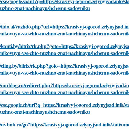
//cse.google.so/url?q=https://krasivyj-ogorod.zelynyjsad.info/
nuzhno-znat-nachinayushchemu-sadovniku
//tido.al/vazhdo.php?url=https://krasivyj-ogorod.zelynyjsad.in
rnikovuyu-vse-chto-nuzhno-znat-nachinayushchemu-sadovni
//konti.by/bitrix/rk.php?goto=https://krasivyj-ogorod.zelynyjs
rnikovuyu-vse-chto-nuzhno-znat-nachinayushchemu-sadovni
//eling.by/bitrix/rk.php?goto=https://krasivyj-ogorod.zelynyjs
rnikovuyu-vse-chto-nuzhno-znat-nachinayushchemu-sadovni
//mublog.ru/redirect.php?https://krasivyj-ogorod.zelynyjsad.i
rnikovuyu-vse-chto-nuzhno-znat-nachinayushchemu-sadovni
//cse.google.ch/url?q=https://krasivyj-ogorod.zelynyjsad.info
nuzhno-znat-nachinayushchemu-sadovniku
//uvbnb.ru/go?https://krasivyj-ogorod.zelynyjsad.info/stati/