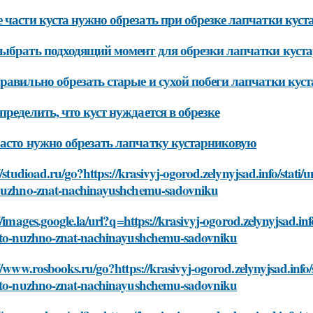
 части куста нужно обрезать при обрезке лапчатки кус
ыбрать подходящий момент для обрезки лапчатки куст
равильно обрезать старые и сухой побеги лапчатки кус
пределить, что куст нуждается в обрезке
асто нужно обрезать лапчатку кустарниковую
//studioad.ru/go?https://krasivyj-ogorod.zelynyjsad.info/stat
nuzhno-znat-nachinayushchemu-sadovniku
//images.google.la/url?q=https://krasivyj-ogorod.zelynyjsad.i
hto-nuzhno-znat-nachinayushchemu-sadovniku
//www.rosbooks.ru/go?https://krasivyj-ogorod.zelynyjsad.info
hto-nuzhno-znat-nachinayushchemu-sadovniku