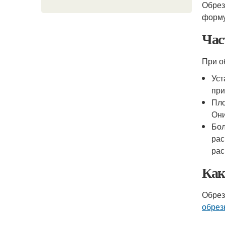
Обрез
форму
Час
При о
Уст
при
Пло
Они
Бол
рас
рас
Как
Обрез
обрез