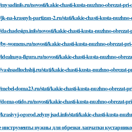
//mysadinfo.ru/novosti/kakie-chasti-kusta-nuzhno-obrezat-pri
//jk-na-krasnyh-partizan-2.ru/stati/kakie-chasti-kusta-nuzhno
//dachadesign.info/novosti/kakie-chasti-kusta-nuzhno-obrezat
//by-womens.ru/novosti/kakie-chasti-kusta-nuzhno-obrezat-pri
//idealnaya-figura.ru/novosti/kakie-chasti-kusta-nuzhno-obrez
//vashsadluchshij.ru/stati/kakie-chasti-kusta-nuzhno-obrezat-
//mebel-doma23.ru/stati/kakie-chasti-kusta-nuzhno-obrezat-pr
//doma-otido.ru/novosti/kakie-chasti-kusta-nuzhno-obrezat-pr
//krasivyj-ogorod.zelynyjsad.info/stati/kakie-chasti-kusta-nu
 инструменты нужны для обрезки лапчатки кустарник