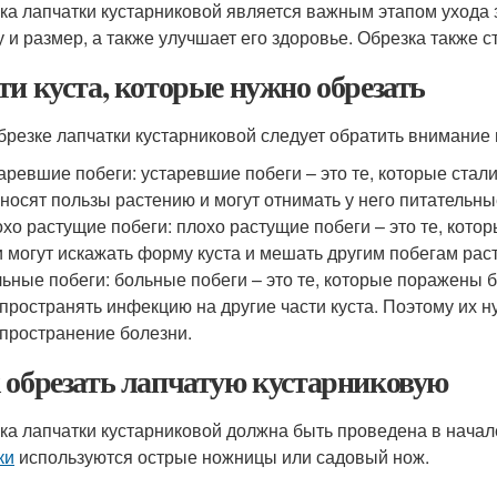
ка лапчатки кустарниковой является важным этапом ухода 
 и размер, а также улучшает его здоровье. Обрезка также с
ти куста, которые нужно обрезать
брезке лапчатки кустарниковой следует обратить внимание 
аревшие побеги: устаревшие побеги – это те, которые ста
носят пользы растению и могут отнимать у него питательны
хо растущие побеги: плохо растущие побеги – это те, кот
 могут искажать форму куста и мешать другим побегам раст
ьные побеги: больные побеги – это те, которые поражены 
пространять инфекцию на другие части куста. Поэтому их 
пространение болезни.
 обрезать лапчатую кустарниковую
ка лапчатки кустарниковой должна быть проведена в начал
ки
используются острые ножницы или садовый нож.