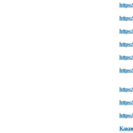
https:
https:
https:
https:
https:
https:
https:
https:
https:
Какие