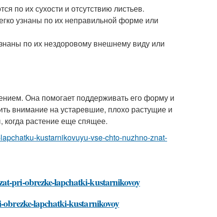
ся по их сухости и отсутствию листьев.
легко узнаны по их неправильной форме или
 узнаны по их нездоровому внешнему виду или
тением. Она помогает поддерживать его форму и
тить внимание на устаревшие, плохо растущие и
, когда растение еще спящее.
at-lapchatku-kustarnikovuyu-vse-chto-nuzhno-znat-
zat-pri-obrezke-lapchatki-kustarnikovoy
i-obrezke-lapchatki-kustarnikovoy