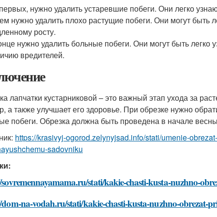
первых, нужно удалить устаревшие побеги. Они легко узнают
ем нужно удалить плохо растущие побеги. Они могут быть 
ленному росту.
онце нужно удалить больные побеги. Они могут быть легко
ичию вредителей.
лючение
ка лапчатки кустарниковой – это важный этап ухода за рас
р, а также улучшает его здоровье. При обрезке нужно обра
ые побеги. Обрезка должна быть проведена в начале весны
ник:
https://krasivyj-ogorod.zelynyjsad.info/stati/umenie-obrez
nayushchemu-sadovniku
ки:
//sovremennayamama.ru/stati/kakie-chasti-kusta-nuzhno-obre
//dom-na-vodah.ru/stati/kakie-chasti-kusta-nuzhno-obrezat-pr