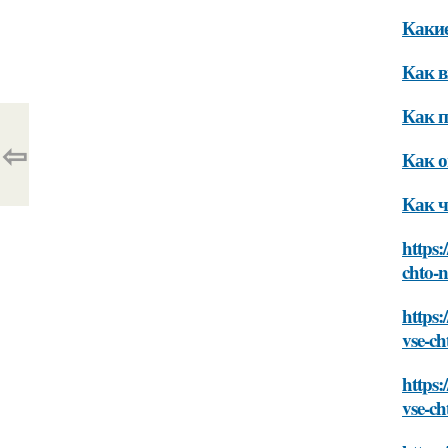
Какие
Как в
Как п
⇦
Как о
Как ч
https:
chto-
https:
vse-c
https:
vse-c