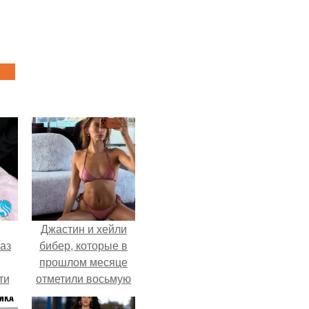
Джастин и хейли
аз
бибер, которые в
прошлом месяце
ти
отметили восьмую
ти -
годовщину