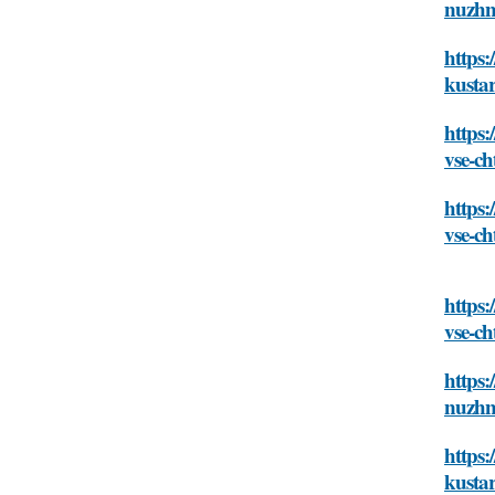
nuzhn
https:
kusta
https:
vse-c
https:
vse-c
https:
vse-c
https:
nuzhn
https:
kusta