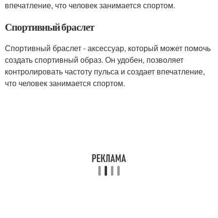
впечатление, что человек занимается спортом.
Спортивный браслет
Спортивный браслет - аксессуар, который может помочь
создать спортивный образ. Он удобен, позволяет
контролировать частоту пульса и создает впечатление,
что человек занимается спортом.