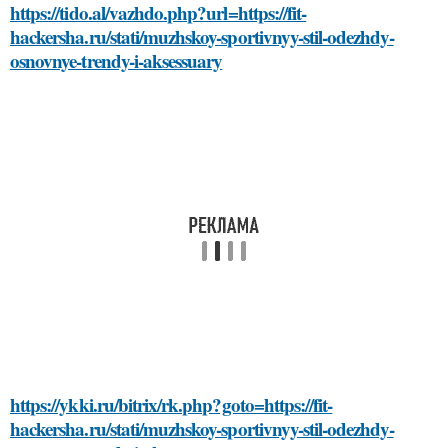
https://tido.al/vazhdo.php?url=https://fit-
hackersha.ru/stati/muzhskoy-sportivnyy-stil-odezhdy-
osnovnye-trendy-i-aksessuary
https://ykki.ru/bitrix/rk.php?goto=https://fit-
hackersha.ru/stati/muzhskoy-sportivnyy-stil-odezhdy-