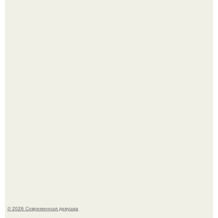
Рацион 1400 калорий.
Кристина асмус опубликовала пляжные фото с 12-
летней дочерью от Гарика Харламова.
© 2026 Современная девушка