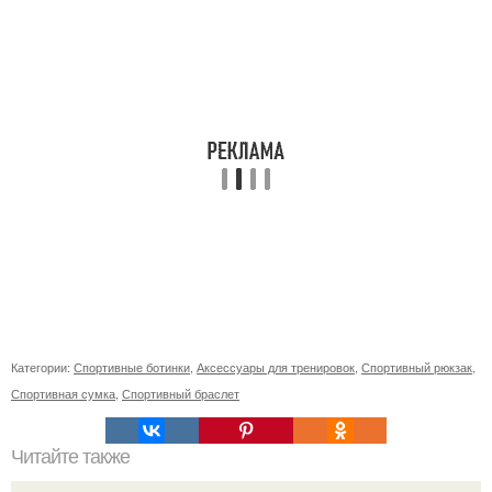
Категории:
Спортивные ботинки
,
Аксессуары для тренировок
,
Спортивный рюкзак
,
Спортивная сумка
,
Спортивный браслет
Читайте также