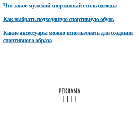
Что такое мужской спортивный стиль одежды
Как выбрать подходящую спортивную обувь
Какие аксессуары можно использовать для создания
спортивного образа