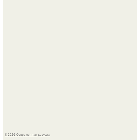
Итальяно веро: Орнелла мути упаковала чемоданы и
готовится обзавестись красным паспортом.
Лишь в том случае, если есть в истории моды идеал, то
это Синди Кроуфорд.
© 2026 Современная девушка