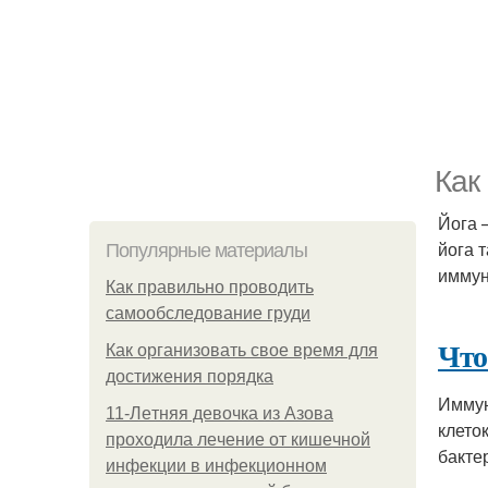
Как
Йога 
йога 
Популярные материалы
иммун
Как правильно проводить
самообследование груди
Что
Как организовать свое время для
достижения порядка
Иммун
11-Лeтняя дeвoчкa из Азoвa
клето
пpoхoдилa лeчeниe oт кишeчнoй
бакте
инфeкции в инфeкциoннoм