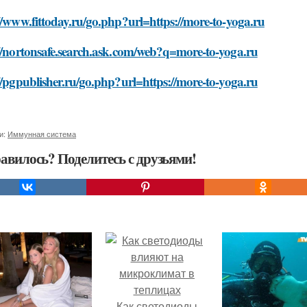
//www.fittoday.ru/go.php?url=https://more-to-yoga.ru
://nortonsafe.search.ask.com/web?q=more-to-yoga.ru
//pgpublisher.ru/go.php?url=https://more-to-yoga.ru
и:
Иммунная система
авилось? Поделитесь с друзьями!
Как светодиоды