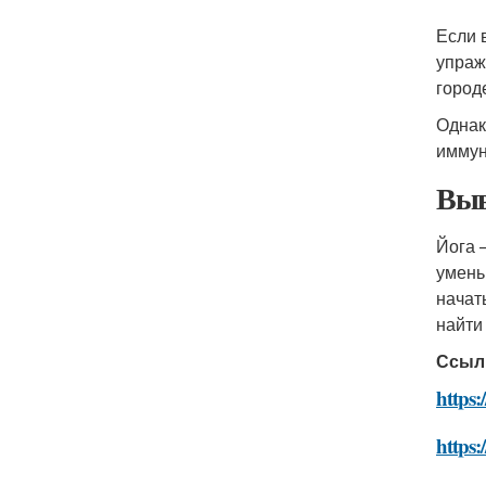
Если 
упраж
город
Однак
иммун
Выв
Йога 
умень
начат
найти
Ссыл
https:
https