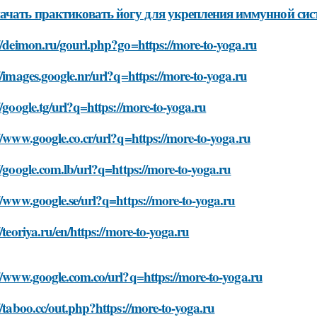
ачать практиковать йогу для укрепления иммунной си
//deimon.ru/gourl.php?go=https://more-to-yoga.ru
//images.google.nr/url?q=https://more-to-yoga.ru
//google.tg/url?q=https://more-to-yoga.ru
//www.google.co.cr/url?q=https://more-to-yoga.ru
//google.com.lb/url?q=https://more-to-yoga.ru
//www.google.se/url?q=https://more-to-yoga.ru
//teoriya.ru/en/https://more-to-yoga.ru
//www.google.com.co/url?q=https://more-to-yoga.ru
//taboo.cc/out.php?https://more-to-yoga.ru