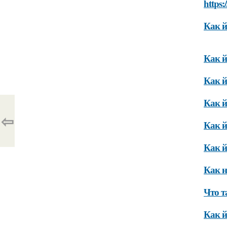
https:
Как й
Как й
Как й
Как й
⇦
Как й
Как й
Как н
Что т
Как й