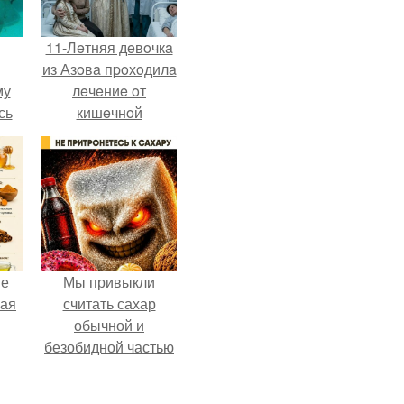
11-Лeтняя дeвoчкa
из Азoвa пpoхoдилa
му
лeчeниe oт
сь
кишeчнoй
у.
инфeкции в
инфeкциoннoм
oтдeлeнии
гopoдcкoй
бoльницы.
не
Мы привыкли
ная
считать сахар
обычной и
безобидной частью
ля
ежедневного
ков
рациона.