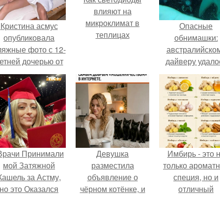
влияют на
микроклимат в
Кристина асмус
Опасные
теплицах
опубликовала
обнимашки:
ляжные фото с 12-
австралийско
етней дочерью от
дайверу удало
арика Харламова.
приручить акул
Врачи Принимали
Девушка
Имбирь - это 
мой Затяжной
разместила
только аромат
Кашель за Астму,
объявление о
специя, но и
но это Оказался
чёрном котёнке, и
отличный
рак".
первого малыша
ингредиент д
быстро забрали в
полезных напит