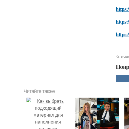
https:
https
https:
Категори
Понр
Читайте также