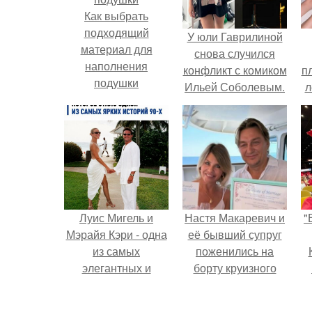
Как выбрать
подходящий
У юли Гаврилиной
материал для
снова случился
наполнения
конфликт с комиком
п
подушки
Ильей Соболевым.
л
Г
Луис Мигель и
Настя Макаревич и
"
Мэрайя Кэри - одна
её бывший супруг
из самых
поженились на
элегантных и
борту круизного
обсуждаемых пар
лайнера.
конца 90-х.