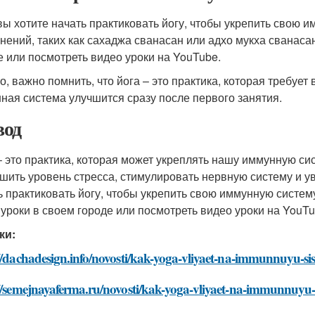
вы хотите начать практиковать йогу, чтобы укрепить свою 
нений, таких как сахаджа сванасан или адхо мукха сванасан
е или посмотреть видео уроки на YouTube.
о, важно помнить, что йога – это практика, которая требует
ная система улучшится сразу после первого занятия.
од
– это практика, которая может укреплять нашу иммунную си
шить уровень стресса, стимулировать нервную систему и ув
ь практиковать йогу, чтобы укрепить свою иммунную систем
 уроки в своем городе или посмотреть видео уроки на YouTu
ки:
//dachadesign.info/novosti/kak-yoga-vliyaet-na-immunnuyu-si
://semejnayaferma.ru/novosti/kak-yoga-vliyaet-na-immunnuyu-