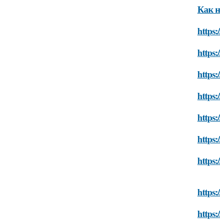
Как н
https:
https:
https:
https:
https:
https:
https:
https:
https: