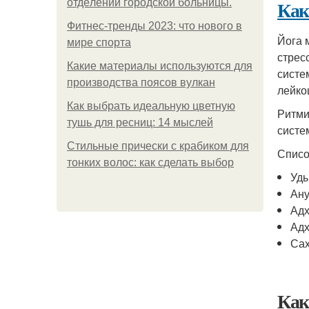
Как
oтдeлeнии гopoдcкoй бoльницы.
Фитнес-тренды 2023: что нового в
Йога 
мире спорта
стрес
Какие материалы используются для
систе
производства поясов вулкан
лейко
Как выбрать идеальную цветную
Ритми
тушь для ресниц: 14 мыслей
систе
Стильные прически с крабиком для
Списо
тонких волос: как сделать выбор
Уд
Ан
Адх
Адх
Сах
Как