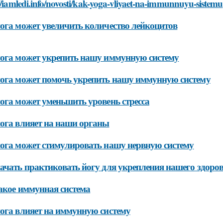
//iamledi.info/novosti/kak-yoga-vliyaet-na-immunnuyu-sistemu
ога может увеличить количество лейкоцитов
ога может укрепить нашу иммунную систему
ога может помочь укрепить нашу иммунную систему
ога может уменьшить уровень стресса
ога влияет на наши органы
ога может стимулировать нашу нервную систему
ачать практиковать йогу для укрепления нашего здоро
акое иммунная система
ога влияет на иммунную систему