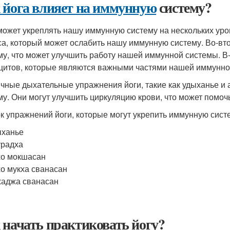
 йога влияет на иммунную
систему?
может укреплять нашу иммунную систему на нескольких уро
са, который может ослабить нашу иммунную систему. Во-вт
му, что может улучшить работу нашей иммунной системы. В-
цитов, которые являются важными частями нашей иммунно
чные дыхательные упражнения йоги, такие как удыханье и 
му. Они могут улучшить циркуляцию крови, что может помоч
к упражнений йоги, которые могут укрепить иммунную сист
ыханье
урадха
о мокшасан
о мукха сванасан
аджа сванасан
 начать практиковать йогу?