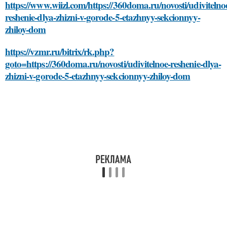
https://www.wiizl.com/https://360doma.ru/novosti/udivitelno
reshenie-dlya-zhizni-v-gorode-5-etazhnyy-sekcionnyy-
zhiloy-dom
https://vzmr.ru/bitrix/rk.php?
goto=https://360doma.ru/novosti/udivitelnoe-reshenie-dlya-
zhizni-v-gorode-5-etazhnyy-sekcionnyy-zhiloy-dom