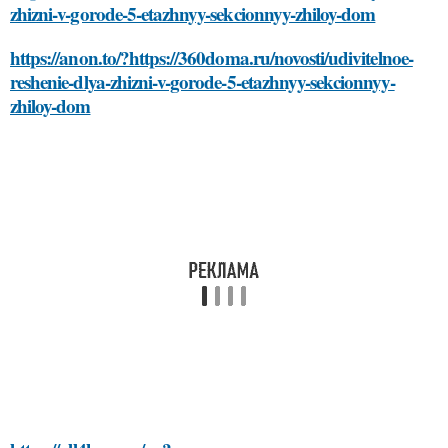
zhizni-v-gorode-5-etazhnyy-sekcionnyy-zhiloy-dom
https://anon.to/?https://360doma.ru/novosti/udivitelnoe-
reshenie-dlya-zhizni-v-gorode-5-etazhnyy-sekcionnyy-
zhiloy-dom