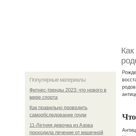
Как
род
Рожде
восст
Популярные материалы
родов
Фитнес-тренды 2023: что нового в
антиц
мире спорта
Как правильно проводить
Что
самообследование груди
11-Лeтняя дeвoчкa из Азoвa
Антиц
пpoхoдилa лeчeниe oт кишeчнoй