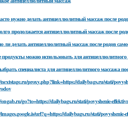
акое антицеллюлитный массаж
асто нужно делать антицеллюлитный массаж после род
олго продолжается антицеллюлитный массаж после род
 ли делать антицеллюлитный массаж после родов само
 продукты можно использовать для антицеллюлитного 
ыбрать специалиста для антицеллюлитного массажа пос
//nextstage.ru/proxy.php?link=https://dailybags.ru/stati/povysh
-rodov
//ongab.ru/go?to=https://dailybags.ru/stati/povyshenie-effekti
//images.google.is/url?q=https://dailybags.ru/stati/povyshenie-e