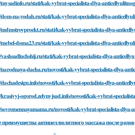
//mysadinfo.ru/stati/kak-vybrat-specialista-dlya-anticellyulit
//dom-na-vodah.ru/stati/kak-vybrat-specialista-dlya-anticelly
//mdmstroyproekt.ru/stati/kak-vybrat-specialista-dlya-anticel
//mebel-doma23.ru/stati/kak-vybrat-specialista-dlya-anticelly
//vashsadluchshij.ru/stati/kak-vybrat-specialista-dlya-anticel
//narodnaya-dacha.ru/novosti/kak-vybrat-specialista-dlya-ant
//dachadesign.info/novosti/kak-vybrat-specialista-dlya-anticel
//krasivyj-ogorod.zelynyjsad.info/novosti/kak-vybrat-specialis
//sovremennayamama.ru/novosti/kak-vybrat-specialista-dlya-a
 преимущества антицеллюлитного массажа после родов