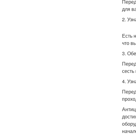
Перед
для в
2. Уз
Есть 
что в
3. Об
Перед
сесть
4. Уз
Перед
прохо
Антиц
дости
обору
начал