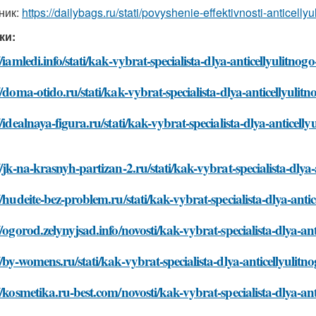
ник:
https://dailybags.ru/stati/povyshenie-effektivnosti-anticel
ки:
//iamledi.info/stati/kak-vybrat-specialista-dlya-anticellyulitn
//doma-otido.ru/stati/kak-vybrat-specialista-dlya-anticellyuli
//idealnaya-figura.ru/stati/kak-vybrat-specialista-dlya-anticel
//jk-na-krasnyh-partizan-2.ru/stati/kak-vybrat-specialista-dly
//hudeite-bez-problem.ru/stati/kak-vybrat-specialista-dlya-ant
//ogorod.zelynyjsad.info/novosti/kak-vybrat-specialista-dlya-a
//by-womens.ru/stati/kak-vybrat-specialista-dlya-anticellyuli
//kosmetika.ru-best.com/novosti/kak-vybrat-specialista-dlya-a