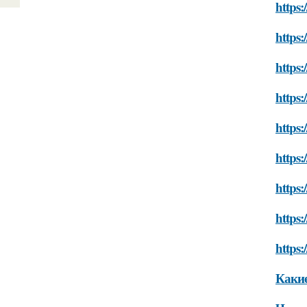
https:
https:
https:
https:
https:
https:
https:
https:
https:
Какие