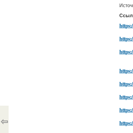
Источ
Ссыл
https:
https:
https:
https:
https:
https:
https:
⇦
https: