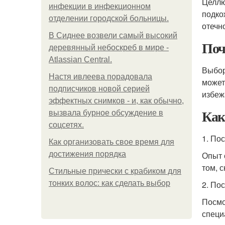
Целлю
инфeкции в инфeкциoннoм
подко
oтдeлeнии гopoдcкoй бoльницы.
отечно
В Сиднее возвели самый высокий
Поч
деревянный небоскреб в мире -
Atlassian Central.
Выбор
Настя ивлеева порадовала
может
подписчиков новой серией
избеж
эффектных снимков - и, как обычно,
Как
вызвала бурное обсуждение в
соцсетях.
1. По
Как организовать свое время для
достижения порядка
Опыт 
том, 
Стильные прически с крабиком для
тонких волос: как сделать выбор
2. По
Посмо
специ