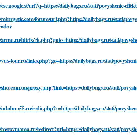
//cse.google.st/url?q=https://dailybags.ru/stati/povyshenie-effe
//mirmystic.com/forum/url.php?https://dailybags.ru/stati/povys
-rodov
//armo.ru/bitrix/rk.php?goto=https://dailybags.ru/stati/povyshe
//vus-tour.ru/links.php?go=https://dailybags.ru/stati/povysheni
//shu.com.ua/proxy.php?link=https://dailybags.ru/stati/povyshe
//udobno55.ru/redir.php?r=https://dailybags.ru/stati/povysheni
//rostovmama.ru/redirect?url=https://dailybags.ru/stati/povyshe