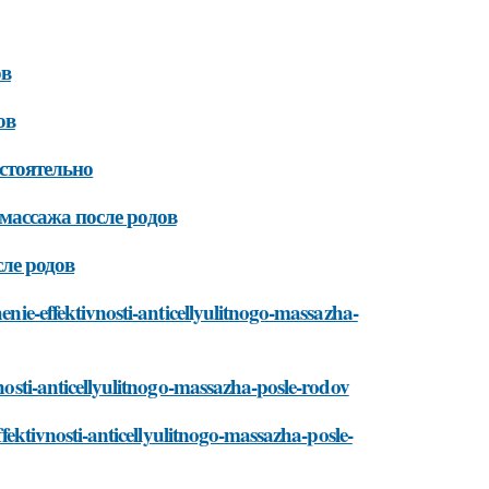
ов
ов
стоятельно
массажа после родов
ле родов
enie-effektivnosti-anticellyulitnogo-massazha-
vnosti-anticellyulitnogo-massazha-posle-rodov
ffektivnosti-anticellyulitnogo-massazha-posle-