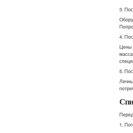
3. По
Обору
Попро
4. По
Цены 
масса
специ
5. По
Личны
потре
Спи
Перед
1. По