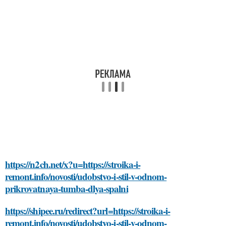
https://n2ch.net/x?u=https://stroika-i-
remont.info/novosti/udobstvo-i-stil-v-odnom-
prikrovatnaya-tumba-dlya-spalni
https://shipee.ru/redirect?url=https://stroika-i-
remont.info/novosti/udobstvo-i-stil-v-odnom-