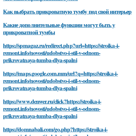
Как выбрать прикроватную тумбу под свой интерьер
Какие дополнительные функции могут быть у
прикроватной тумбы
https://spmagaz.ru/redirect.php?url=https://stroika-i-
remont.info/novosti/udobstvo-i-stil-v-odnom-
prikrovatnaya-tumba-dlya-spalni
https://maps.google.com.mm/url?q=https://stroika-i-
remont.info/novosti/udobstvo-i-stil-v-odnom-
prikrovatnaya-tumba-dlya-spalni
https://www.denwer.ru/click?https://stroika-i-
remont.info/novosti/udobstvo-i-stil-v-odnom-
prikrovatnaya-tumba-dlya-spalni
https://domnabali.com/go.php?https://stroika-i-