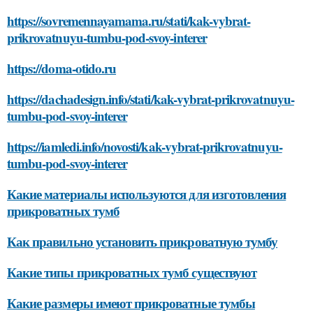
https://sovremennayamama.ru/stati/kak-vybrat-
prikrovatnuyu-tumbu-pod-svoy-interer
https://doma-otido.ru
https://dachadesign.info/stati/kak-vybrat-prikrovatnuyu-
tumbu-pod-svoy-interer
https://iamledi.info/novosti/kak-vybrat-prikrovatnuyu-
tumbu-pod-svoy-interer
Какие материалы используются для изготовления
прикроватных тумб
Как правильно установить прикроватную тумбу
Какие типы прикроватных тумб существуют
Какие размеры имеют прикроватные тумбы