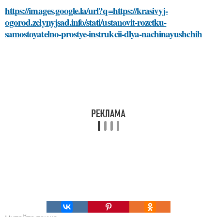
https://images.google.la/url?q=https://krasivyj-
ogorod.zelynyjsad.info/stati/ustanovit-rozetku-
samostoyatelno-prostye-instrukcii-dlya-nachinayushchih