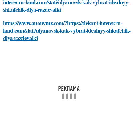
interer.ru-land.com/stati/ulyanovsk-kak-vybrat-idealnyy-
shkafchik-dlya-razdevalki
https://www.anonymz.com/?https://dekor-i-interer.ru-
land.com/stati/ulyanovsk-kak-vybrat-idealnyy-shkafchik-
dlya-razdevalki