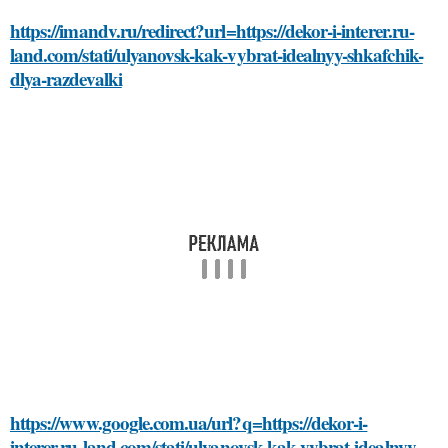
https://imandv.ru/redirect?url=https://dekor-i-interer.ru-
land.com/stati/ulyanovsk-kak-vybrat-idealnyy-shkafchik-
dlya-razdevalki
https://www.google.com.ua/url?q=https://dekor-i-
interer.ru-land.com/stati/ulyanovsk-kak-vybrat-idealnyy-