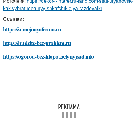
Источник:
https://dekor-i-interer.ru-land.com/stati/ulyanovsk-
kak-vybrat-idealnyy-shkafchik-dlya-razdevalki
Ссылки:
https://semejnayaferma.ru
https://hudeite-bez-problem.ru
https://ogorod-bez-hlopot.zelynyjsad.info