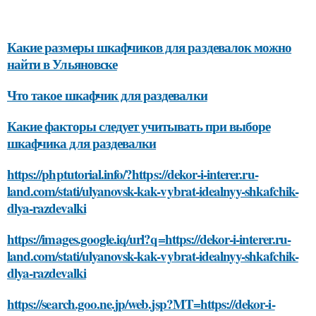
Какие размеры шкафчиков для раздевалок можно
найти в Ульяновске
Что такое шкафчик для раздевалки
Какие факторы следует учитывать при выборе
шкафчика для раздевалки
https://phptutorial.info/?https://dekor-i-interer.ru-
land.com/stati/ulyanovsk-kak-vybrat-idealnyy-shkafchik-
dlya-razdevalki
https://images.google.iq/url?q=https://dekor-i-interer.ru-
land.com/stati/ulyanovsk-kak-vybrat-idealnyy-shkafchik-
dlya-razdevalki
https://search.goo.ne.jp/web.jsp?MT=https://dekor-i-