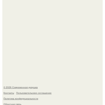
трогательное совместное фото со своей мамой, к
которой она приехала в гости.
Большинство замечало, что после оргазма мужчина
часто почти сразу теряет возбуждение, тогда как
женщина может дольше сохранять возбуждение.
© 2026 Современная девушка
Контакты
Пользовательское соглашение
Политика конфидециальности
Обратная связь