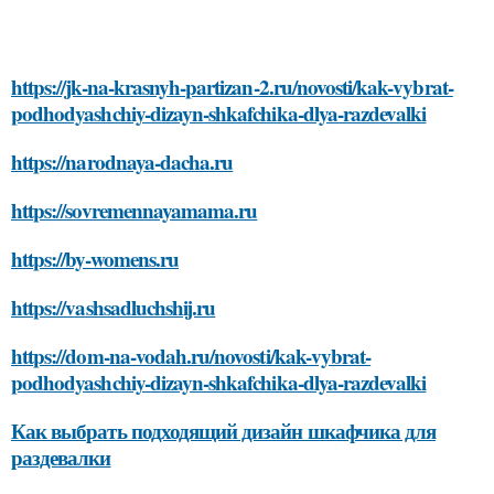
https://jk-na-krasnyh-partizan-2.ru/novosti/kak-vybrat-
podhodyashchiy-dizayn-shkafchika-dlya-razdevalki
https://narodnaya-dacha.ru
https://sovremennayamama.ru
https://by-womens.ru
https://vashsadluchshij.ru
https://dom-na-vodah.ru/novosti/kak-vybrat-
podhodyashchiy-dizayn-shkafchika-dlya-razdevalki
Как выбрать подходящий дизайн шкафчика для
раздевалки