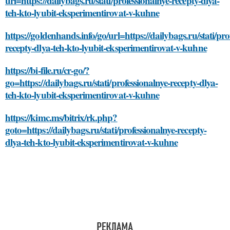
url=https://dailybags.ru/stati/professionalnye-recepty-dlya-
teh-kto-lyubit-eksperimentirovat-v-kuhne
https://goldenhands.info/go/url=https://dailybags.ru/stati/pro
recepty-dlya-teh-kto-lyubit-eksperimentirovat-v-kuhne
https://bi-file.ru/cr-go/?
go=https://dailybags.ru/stati/professionalnye-recepty-dlya-
teh-kto-lyubit-eksperimentirovat-v-kuhne
https://kimc.ms/bitrix/rk.php?
goto=https://dailybags.ru/stati/professionalnye-recepty-
dlya-teh-kto-lyubit-eksperimentirovat-v-kuhne