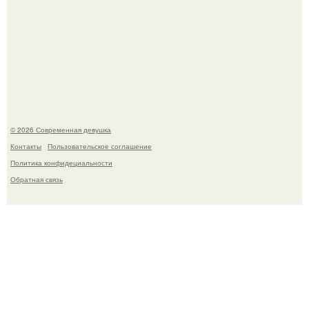
У юли Гаврилиной снова случился конфликт с комиком
Ильей Соболевым.
© 2026 Современная девушка
Контакты
Пользовательское соглашение
Политика конфидециальности
Обратная связь