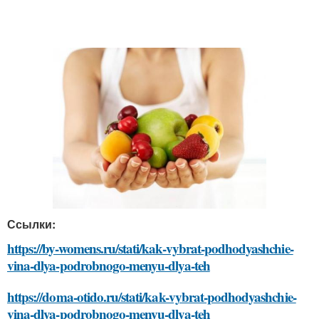
Ссылки:
https://by-womens.ru/stati/kak-vybrat-podhodyashchie-
vina-dlya-podrobnogo-menyu-dlya-teh
https://doma-otido.ru/stati/kak-vybrat-podhodyashchie-
vina-dlya-podrobnogo-menyu-dlya-teh