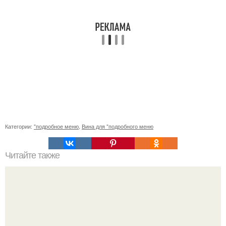
Категории:
"подробное меню
,
Вина для "подробного меню
Читайте также
Какие инструменты и оборудование необходимы для
создания фундамента