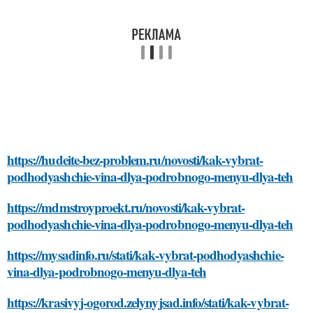
https://hudeite-bez-problem.ru/novosti/kak-vybrat-
podhodyashchie-vina-dlya-podrobnogo-menyu-dlya-teh
https://mdmstroyproekt.ru/novosti/kak-vybrat-
podhodyashchie-vina-dlya-podrobnogo-menyu-dlya-teh
https://mysadinfo.ru/stati/kak-vybrat-podhodyashchie-
vina-dlya-podrobnogo-menyu-dlya-teh
https://krasivyj-ogorod.zelynyjsad.info/stati/kak-vybrat-