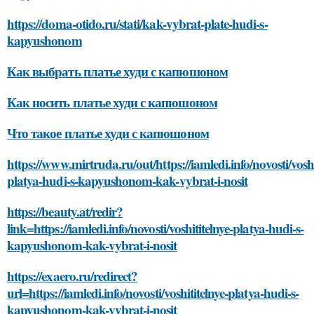
https://doma-otido.ru/stati/kak-vybrat-plate-hudi-s-
kapyushonom
Как выбрать платье худи с капюшоном
Как носить платье худи с капюшоном
Что такое платье худи с капюшоном
https://www.mirtruda.ru/out/https://iamledi.info/novosti/voshi
platya-hudi-s-kapyushonom-kak-vybrat-i-nosit
https://beauty.at/redir?
link=https://iamledi.info/novosti/voshititelnye-platya-hudi-s-
kapyushonom-kak-vybrat-i-nosit
https://exaero.ru/redirect?
url=https://iamledi.info/novosti/voshititelnye-platya-hudi-s-
kapyushonom-kak-vybrat-i-nosit