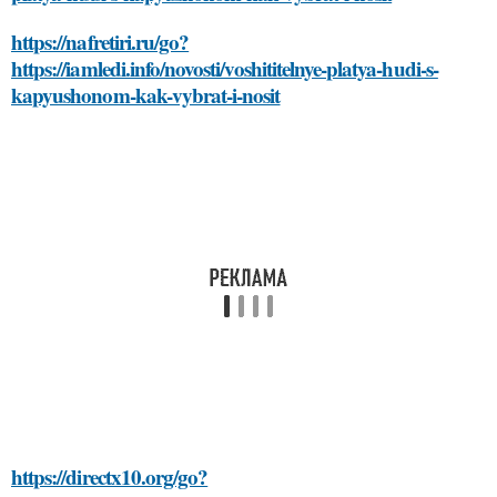
https://nafretiri.ru/go?
https://iamledi.info/novosti/voshititelnye-platya-hudi-s-
kapyushonom-kak-vybrat-i-nosit
https://directx10.org/go?