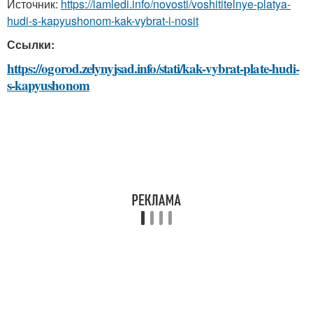
Источник:
https://iamledi.info/novosti/voshititelnye-platya-
hudi-s-kapyushonom-kak-vybrat-i-nosit
Ссылки:
https://ogorod.zelynyjsad.info/stati/kak-vybrat-plate-hudi-
s-kapyushonom