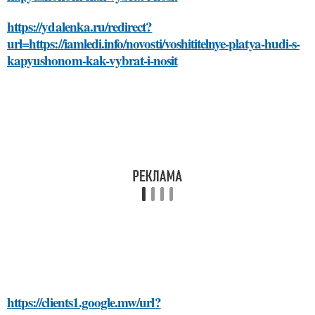
https://ydalenka.ru/redirect?
url=https://iamledi.info/novosti/voshititelnye-platya-hudi-s-
kapyushonom-kak-vybrat-i-nosit
https://clients1.google.mw/url?