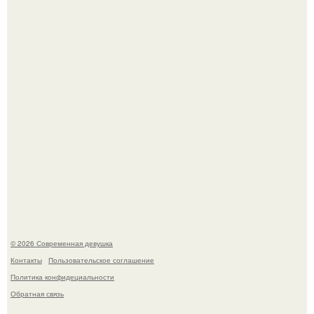
Бывшая актриса для самых взрослых амаранта Хэнк
стала сенатором в Колумбии.
У юли Гаврилиной снова случился конфликт с комиком
Ильей Соболевым.
© 2026 Современная девушка
Контакты
Пользовательское соглашение
Политика конфидециальности
Обратная связь