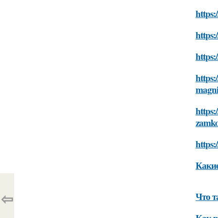
https
https
https
https:
magn
https
zamk
https
Какие
⇦
Что т
Как р