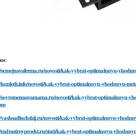
ки:
://semejnayaferma.ru/novosti/kak-vybrat-optimalnuyu-vhod
://iamledi.info/novosti/kak-vybrat-optimalnuyu-vhodnuyu-m
://sovremennayamama.ru/novosti/kak-vybrat-optimalnuyu-vh
om
://vashsadluchshij.ru/novosti/kak-vybrat-optimalnuyu-vhod
://mdmstroyproekt.ru/stati/kak-vybrat-optimalnuyu-vhodnu