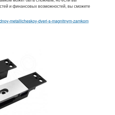
остей и финансовых возможностей, вы сможете
vhodnoy-metallicheskoy-dveri-s-magnitnym-zamkom