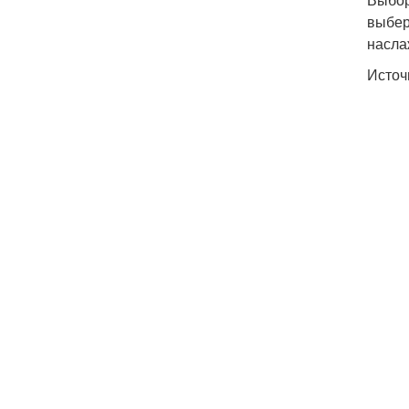
выбер
насла
Источ