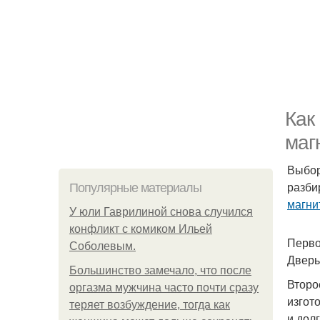
Как
маг
Выбор
разби
Популярные материалы
магн
У юли Гаврилиной снова случился
конфликт с комиком Ильей
Перво
Соболевым.
Дверь
Большинство замечало, что после
Второ
оргазма мужчина часто почти сразу
изгот
теряет возбуждение, тогда как
и дол