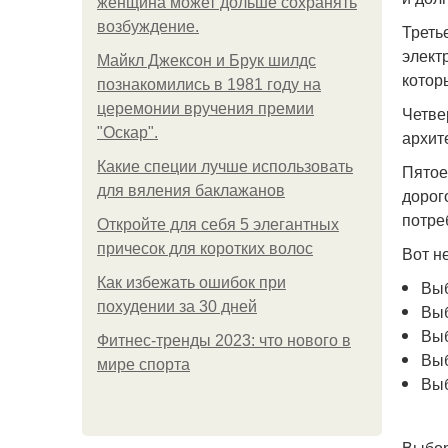
женщина может дольше сохранять
возбуждение.
Треть
элект
Майкл Джексон и Брук шилдс
котор
познакомились в 1981 году на
церемонии вручения премии
Четве
"Оскар".
архит
Какие специи лучше использовать
Пятое
для вяления баклажанов
дорог
потре
Откройте для себя 5 элегантных
причесок для коротких волос
Вот н
Как избежать ошибок при
Выб
похудении за 30 дней
Выб
Выб
Фитнес-тренды 2023: что нового в
Выб
мире спорта
Выб
Выбор