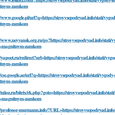
itnym-zamkom
//www.google.pl/url?q=https://stroyvsepodryad.info/stati/vygo
itnym-zamkom
//www.nevyansk.org.ru/go?https://stroyvsepodryad.info/stati/
-s-magnitnym-zamkom
//yapoet.ru/redirect?url=https://stroyvsepodryad.info/stati/vy
itnym-zamkom
//cse.google.ae/url?q=https://stroyvsepodryad.info/stati/vygod
itnym-zamkom
//niioz.ru/bitrix/rk.php?goto=https://stroyvsepodryad.info/sta
-s-magnitnym-zamkom
//professor-murmann.info/?URL=https://stroyvsepodryad.info/