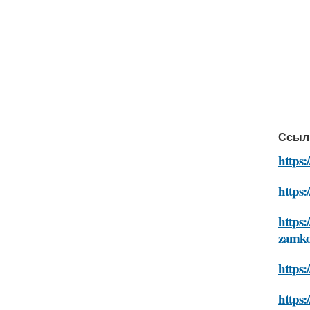
Ссыл
https
https
https
zamk
https
https