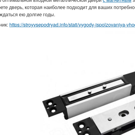
ете дверь, которая наиболее подходит для ваших потребн
ждаться ею долгие годы.
ник:
https://stroyvsepodryad.info/stati/vygody-ispolzovaniya-