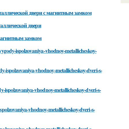
еталлической двери с магнитным замком
таллической двери
магнитным замком
ti/vygody-ispolzovaniya-vhodnoy-metallicheskoy-
dy-ispolzovaniya-vhodnoy-metallicheskoy-dveri-s-
ody-ispolzovaniya-vhodnoy-metallicheskoy-dveri-s-
-ispolzovaniya-vhodnoy-metallicheskoy-dveri-s-
ispolzovaniya-vhodnoy-metallicheskoy-dveri-s-