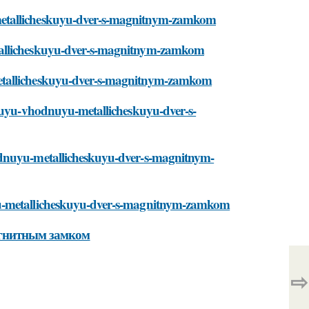
metallicheskuyu-dver-s-magnitnym-zamkom
etallicheskuyu-dver-s-magnitnym-zamkom
metallicheskuyu-dver-s-magnitnym-zamkom
lnuyu-vhodnuyu-metallicheskuyu-dver-s-
odnuyu-metallicheskuyu-dver-s-magnitnym-
yu-metallicheskuyu-dver-s-magnitnym-zamkom
агнитным замком
⇨