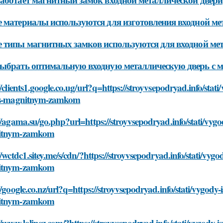
 материалы используются для изготовления входной м
 типы магнитных замков используются для входной ме
ыбрать оптимальную входную металлическую дверь с 
//clients1.google.co.ug/url?q=https://stroyvsepodryad.info/sta
-s-magnitnym-zamkom
//agama.su/go.php?url=https://stroyvsepodryad.info/stati/vygo
itnym-zamkom
//wctdc1.sitey.me/s/cdn/?https://stroyvsepodryad.info/stati/vyg
itnym-zamkom
//google.co.nz/url?q=https://stroyvsepodryad.info/stati/vygody
itnym-zamkom
//www.lolinez.com/?https://stroyvsepodryad.info/stati/vygody-