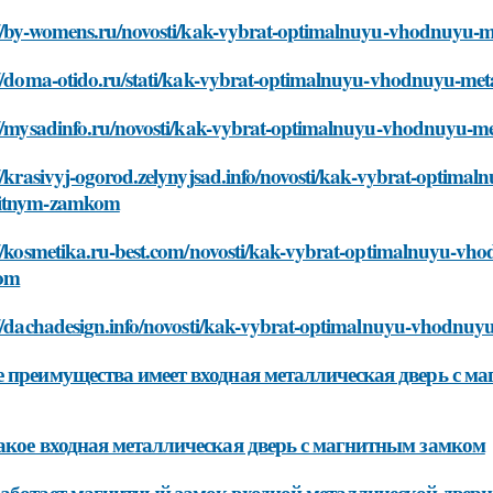
://by-womens.ru/novosti/kak-vybrat-optimalnuyu-vhodnuyu-
://doma-otido.ru/stati/kak-vybrat-optimalnuyu-vhodnuyu-m
://mysadinfo.ru/novosti/kak-vybrat-optimalnuyu-vhodnuyu-
//krasivyj-ogorod.zelynyjsad.info/novosti/kak-vybrat-optima
itnym-zamkom
://kosmetika.ru-best.com/novosti/kak-vybrat-optimalnuyu-vh
om
://dachadesign.info/novosti/kak-vybrat-optimalnuyu-vhodnu
 преимущества имеет входная металлическая дверь с м
акое входная металлическая дверь с магнитным замком
аботает магнитный замок входной металлической двери