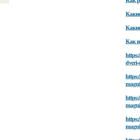
Какие
Какие
Как в
https:
dveri
https:
magn
https:
magn
https:
magn
https: