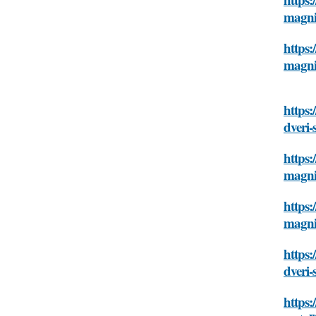
magn
https:
magn
https:
dveri
https:
magn
https:
magn
https:
dveri
https: