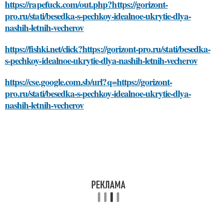
https://rapefuck.com/out.php?https://gorizont-
pro.ru/stati/besedka-s-pechkoy-idealnoe-ukrytie-dlya-
nashih-letnih-vecherov
https://fishki.net/click?https://gorizont-pro.ru/stati/besedka-
s-pechkoy-idealnoe-ukrytie-dlya-nashih-letnih-vecherov
https://cse.google.com.sb/url?q=https://gorizont-
pro.ru/stati/besedka-s-pechkoy-idealnoe-ukrytie-dlya-
nashih-letnih-vecherov