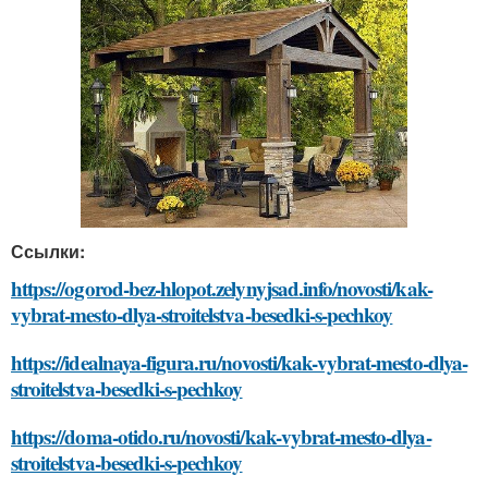
Ссылки:
https://ogorod-bez-hlopot.zelynyjsad.info/novosti/kak-
vybrat-mesto-dlya-stroitelstva-besedki-s-pechkoy
https://idealnaya-figura.ru/novosti/kak-vybrat-mesto-dlya-
stroitelstva-besedki-s-pechkoy
https://doma-otido.ru/novosti/kak-vybrat-mesto-dlya-
stroitelstva-besedki-s-pechkoy