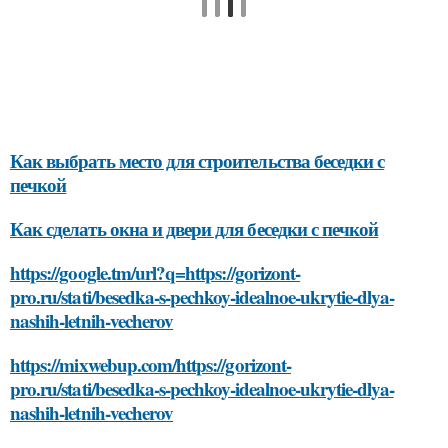
Как выбрать место для строительства беседки с
печкой
Как сделать окна и двери для беседки с печкой
https://google.tm/url?q=https://gorizont-
pro.ru/stati/besedka-s-pechkoy-idealnoe-ukrytie-dlya-
nashih-letnih-vecherov
https://mixwebup.com/https://gorizont-
pro.ru/stati/besedka-s-pechkoy-idealnoe-ukrytie-dlya-
nashih-letnih-vecherov