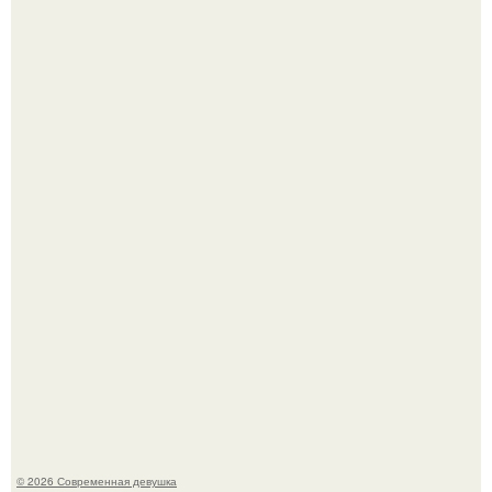
Бывшая актриса для самых взрослых амаранта Хэнк
стала сенатором в Колумбии.
Рацион 1400 калорий.
© 2026 Современная девушка