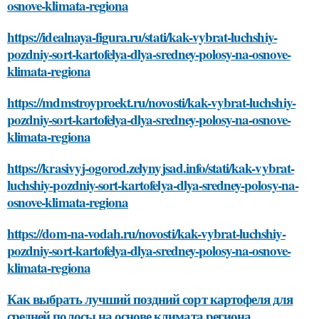
osnove-klimata-regiona
https://idealnaya-figura.ru/stati/kak-vybrat-luchshiy-
pozdniy-sort-kartofelya-dlya-sredney-polosy-na-osnove-
klimata-regiona
https://mdmstroyproekt.ru/novosti/kak-vybrat-luchshiy-
pozdniy-sort-kartofelya-dlya-sredney-polosy-na-osnove-
klimata-regiona
https://krasivyj-ogorod.zelynyjsad.info/stati/kak-vybrat-
luchshiy-pozdniy-sort-kartofelya-dlya-sredney-polosy-na-
osnove-klimata-regiona
https://dom-na-vodah.ru/novosti/kak-vybrat-luchshiy-
pozdniy-sort-kartofelya-dlya-sredney-polosy-na-osnove-
klimata-regiona
Как выбрать лучший поздний сорт картофеля для
средней полосы на основе климата региона