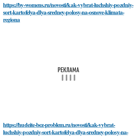
https://by-womens.ru/novosti/kak-vybrat-luchshiy-pozdniy-
sort-kartofelya-dlya-sredney-polosy-na-osnove-klimata-
regiona
https://hudeite-bez-problem.ru/novosti/kak-vybrat-
luchshiy-pozdniy-sort-kartofelya-dlya-sredney-polosy-na-