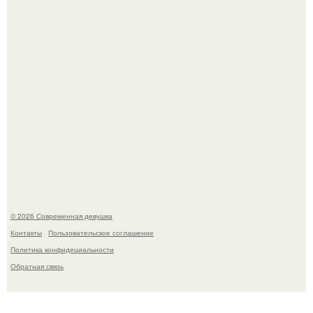
Большинство замечало, что после оргазма мужчина
часто почти сразу теряет возбуждение, тогда как
женщина может дольше сохранять возбуждение.
© 2026 Современная девушка
Контакты
Пользовательское соглашение
Политика конфидециальности
Обратная связь