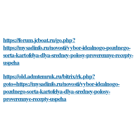
https://forum.jcboat.ru/go.php?
https://mysadinfo.ru/novosti/vybor-idealnogo-pozdnego-
sorta-kartofelya-dlya-sredney-polosy-proverennye-recepty-
uspeha
https://old.admtemruk.ru/bitrix/rk.php?
goto=https://mysadinfo.ru/novosti/vybor-idealnogo-
pozdnego-sorta-kartofelya-dlya-sredney-polosy-
proverennye-recepty-uspeha