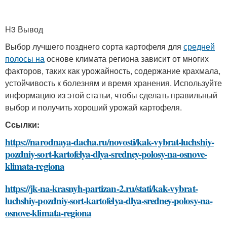
H3 Вывод
Выбор лучшего позднего сорта картофеля для
средней
полосы на
основе климата региона зависит от многих
факторов, таких как урожайность, содержание крахмала,
устойчивость к болезням и время хранения. Используйте
информацию из этой статьи, чтобы сделать правильный
выбор и получить хороший урожай картофеля.
Ссылки:
https://narodnaya-dacha.ru/novosti/kak-vybrat-luchshiy-
pozdniy-sort-kartofelya-dlya-sredney-polosy-na-osnove-
klimata-regiona
https://jk-na-krasnyh-partizan-2.ru/stati/kak-vybrat-
luchshiy-pozdniy-sort-kartofelya-dlya-sredney-polosy-na-
osnove-klimata-regiona