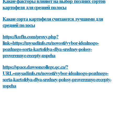
Какие факторы влияют на выбор поздних сортов
картофеля для средней полосы
Какие сорта картофеля считаются лучшими для
средней полосы
https://kuflu.com/proxy.php?
link=https://mysadinfo.ru/novosti/vybor-idealnogo-
pozdnego-sorta-kartofelya-dlya-sredney-polosy-
proverennye-recepty-uspeha
https://space.dawsoncollege.qc.ca/?
URL=mysadinfo.ru/novosti/vybor-idealnogo-pozdnego-
sorta-kartofelya-dlya-sredney-polosy-proverennye-recepty-
uspeha