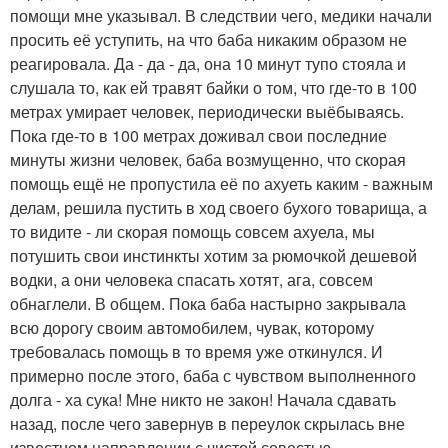
помощи мне указывал. В следствии чего, медики начали
просить её уступить, на что баба никаким образом не
реагировала. Да - да - да, она 10 минут тупо стояла и
слушала то, как ей травят байки о том, что где-то в 100
метрах умирает человек, периодически выёбываясь.
Пока где-то в 100 метрах доживал свои последние
минуты жизни человек, баба возмущенно, что скорая
помощь ещё не пропустила её по ахуеть каким - важным
делам, решила пустить в ход своего бухого товарища, а
то видите - ли скорая помощь совсем ахуела, мы
потушить свои инстинкты хотим за рюмочкой дешевой
водки, а они человека спасать хотят, ага, совсем
обнаглели. В общем. Пока баба настырно закрывала
всю дорогу своим автомобилем, чувак, которому
требовалась помощь в то время уже откинулся. И
примерно после этого, баба с чувством выполненного
долга - ха сука! Мне никто не закон! Начала сдавать
назад, после чего завернув в переулок скрылась вне
известном направлении с чистой совестью.