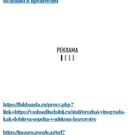
болезням и вредителям
https://fishbanda.ru/proxy.php?
link=https://vashsadluchshij.ru/stati/urozhai-vinograda-
kak-dobitsya-uspeha-v-selskom-hozyaystve
https://images.google.az/url?