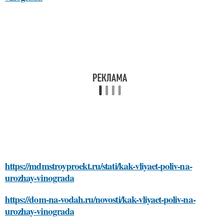
https://mdmstroyproekt.ru/stati/kak-vliyaet-poliv-na-
urozhay-vinograda
https://dom-na-vodah.ru/novosti/kak-vliyaet-poliv-na-
urozhay-vinograda