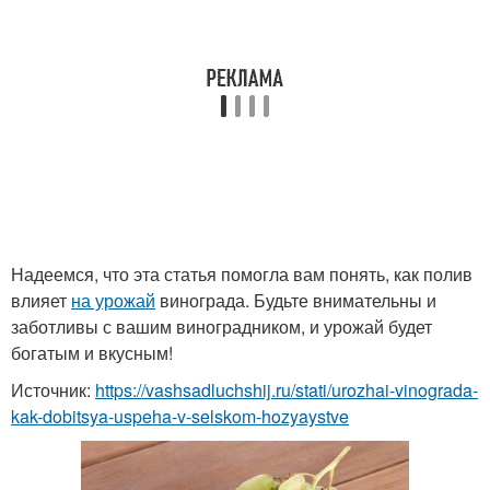
Надеемся, что эта статья помогла вам понять, как полив
влияет
на урожай
винограда. Будьте внимательны и
заботливы с вашим виноградником, и урожай будет
богатым и вкусным!
Источник:
https://vashsadluchshij.ru/stati/urozhai-vinograda-
kak-dobitsya-uspeha-v-selskom-hozyaystve