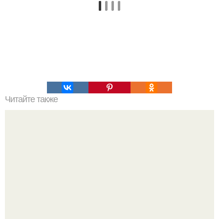
Читайте также
Какие риски и побочные эффекты могут возникнуть
после александритового лазера