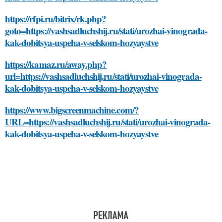
https://rfpi.ru/bitrix/rk.php?
goto=https://vashsadluchshij.ru/stati/urozhai-vinograda-
kak-dobitsya-uspeha-v-selskom-hozyaystve
https://kamaz.ru/away.php?
url=https://vashsadluchshij.ru/stati/urozhai-vinograda-
kak-dobitsya-uspeha-v-selskom-hozyaystve
https://www.bigscreenmachine.com/?
URL=https://vashsadluchshij.ru/stati/urozhai-vinograda-
kak-dobitsya-uspeha-v-selskom-hozyaystve