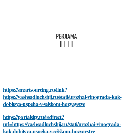
https://smartsourcing.ru/link?
https://vashsadluchshij.ru/stati/urozhai-vinograda-kak-
dobitsya-uspeha-v-selskom-hozyaystve
https://portalsity.ru/redirect?
url=https://vashsadluchshij.ru/stati/urozhai-vinograda-
kak-dobitsya-uspeha-v-selskom-hozyaystve