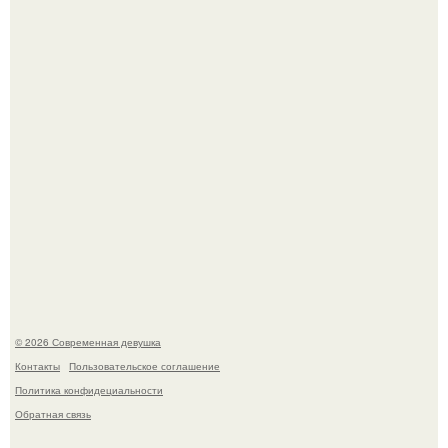
Платье, которое до сих пор вызывает споры спустя годы.
Бывшая актриса для самых взрослых амаранта Хэнк
стала сенатором в Колумбии.
© 2026 Современная девушка
Контакты
Пользовательское соглашение
Политика конфидециальности
Обратная связь