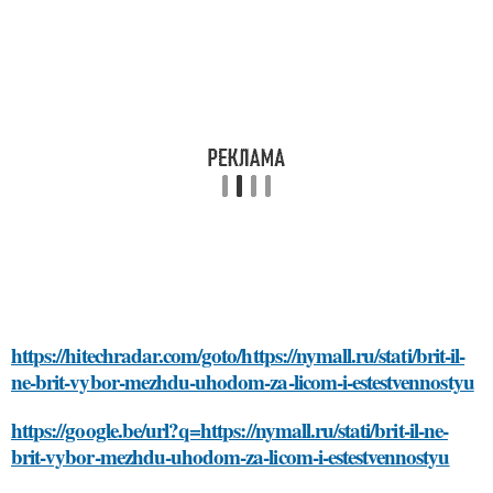
https://hitechradar.com/goto/https://nymall.ru/stati/brit-il-
ne-brit-vybor-mezhdu-uhodom-za-licom-i-estestvennostyu
https://google.be/url?q=https://nymall.ru/stati/brit-il-ne-
brit-vybor-mezhdu-uhodom-za-licom-i-estestvennostyu