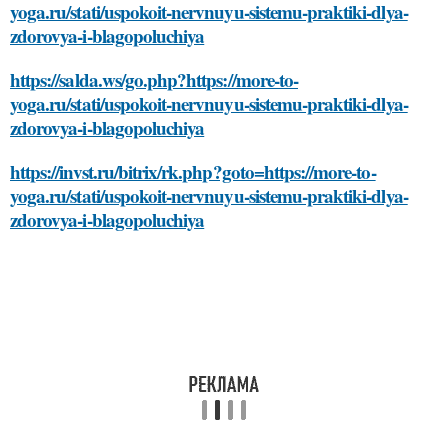
yoga.ru/stati/uspokoit-nervnuyu-sistemu-praktiki-dlya-
zdorovya-i-blagopoluchiya
https://salda.ws/go.php?https://more-to-
yoga.ru/stati/uspokoit-nervnuyu-sistemu-praktiki-dlya-
zdorovya-i-blagopoluchiya
https://invst.ru/bitrix/rk.php?goto=https://more-to-
yoga.ru/stati/uspokoit-nervnuyu-sistemu-praktiki-dlya-
zdorovya-i-blagopoluchiya