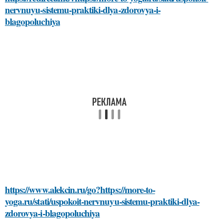
nervnuyu-sistemu-praktiki-dlya-zdorovya-i-
blagopoluchiya
https://www.alekcin.ru/go?https://more-to-
yoga.ru/stati/uspokoit-nervnuyu-sistemu-praktiki-dlya-
zdorovya-i-blagopoluchiya