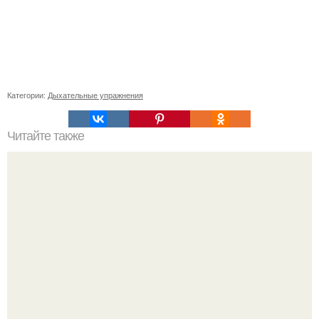
Категории:
Дыхательные упражнения
Читайте также
Какие правила нужно соблюдать при приеме витаминов
во время климакса