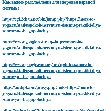
Как важно расслабление для здоровья нервной
системы
https://cgi.2chan.net/bin/jump.php?https://more-to-
yoga.ru/stati/uspokoit-nervnuyu-sistemu-praktiki-dlya-
zdorovya-i-blagopoluchiya
https://www.google.se/url?q=https://more-to-
yoga.ru/stati/uspokoit-nervnuyu-sistemu-praktiki-dlya-
zdorovya-i-blagopoluchiya
https://www.google.com.pg/url?q=https://more-to-
yoga.ru/stati/uspokoit-nervnuyu-sistemu-praktiki-dlya-
zdorovya-i-blagopoluchiya
https://audipt.com/proxy.php?link=https://more-to-
yoga.ru/stati/uspokoit-nervnuyu-sistemu-praktiki-dlya-
zdorovya-i-blagopoluchiya
https://redirect.me/?https://more-to-yoga.ru/stati/uspokoit-