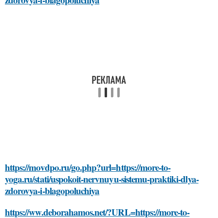
https://movdpo.ru/go.php?url=https://more-to-
yoga.ru/stati/uspokoit-nervnuyu-sistemu-praktiki-dlya-
zdorovya-i-blagopoluchiya
https://ww.deborahamos.net/?URL=https://more-to-